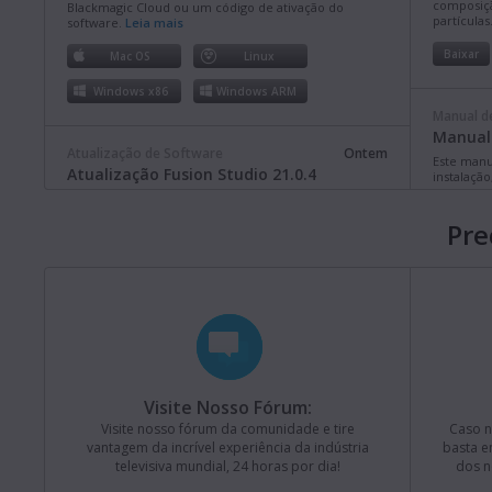
composiçã
Blackmagic Cloud ou um código de ativação do
partículas
software.
Leia mais
Baixar
Mac OS
Linux
Windows x86
Windows ARM
Manual d
Manual 
Atualização de Software
Ontem
Este manu
Atualização Fusion Studio 21.0.4
instalaçã
compreend
Esta atualização de software otimiza o suporte a
Constellat
caminhos longos no Windows e traz aprimoramentos
Pre
gerais de desempenho e estabilidade. Esta versão
Baixar
requer um dongle de licença ou uma chave de
ativação do Fusion Studio ou DaVinci Resolve Studio.
Leia mais
Manual d
Mac OS
Linux
Manual 
Windows x86
Windows ARM
Este manu
instalaçã
compreend
Televisio
Visite Nosso Fórum:
Atualização de Software
Última Segunda-feira
Atualização Blackmagic Converters 12.3
Visite nosso fórum da comunidade e tire
Baixar
Caso n
vantagem da incrível experiência da indústria
basta e
Esta atualização de software adiciona suporte ao novo
televisiva mundial, 24 horas por dia!
dos n
Blackmagic SDI Expander 8x12G.
Leia mais
Manual d