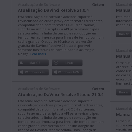
Atualização de Software
Ontem
Manual d
Atualização DaVinci Resolve 21.0.4
Manual 
Esta atualização de software adiciona suporte à
Este manu
revinculação de clipes proxy em formatos diferentes,
informaçõe
compatibilidade com formatos X-OCN adicionais,
modelos B
suporte ao uso de scripts via API para revisar clipes
selecionados na linha de tempo e reprodução em
Baixar
tempo real aprimorada para linhas de tempo com um
cache grande. O suporte técnico para a versão
gratuita do DaVinci Resolve 21 está disponível
somente nos fóruns da comunidade Blackmagic
Manual d
Design.
Leia mais
Manual 
O manual 
Mac OS
Linux
oferece i
como usar
Windows x86
Windows ARM
de cores,
edição de
finalizaçã
Atualização de Software
Ontem
Baixar
Atualização DaVinci Resolve Studio 21.0.4
Esta atualização de software adiciona suporte à
revinculação de clipes proxy em formatos diferentes,
Manual d
compatibilidade com formatos X-OCN adicionais,
suporte ao uso de scripts via API para revisar clipes
Manual 
selecionados na linha de tempo e reprodução em
O manual 
tempo real aprimorada para linhas de tempo com um
sobre como
cache grande. Esta versão requer um dongle de
visuais, 
licença do DaVinci Resolve Studio, uma licença da