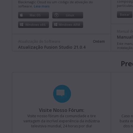
composiçã
Blackmagic Cloud ou um código de ativação do
partículas
software.
Leia mais
Baixar
Mac OS
Linux
Windows x86
Windows ARM
Manual d
Manual 
Atualização de Software
Ontem
Este manu
Atualização Fusion Studio 21.0.4
instalaçã
compreend
Esta atualização de software otimiza o suporte a
Constellat
caminhos longos no Windows e traz aprimoramentos
Pre
gerais de desempenho e estabilidade. Esta versão
Baixar
requer um dongle de licença ou uma chave de
ativação do Fusion Studio ou DaVinci Resolve Studio.
Leia mais
Manual d
Mac OS
Linux
Manual 
Windows x86
Windows ARM
Este manu
instalaçã
compreend
Televisio
Visite Nosso Fórum:
Atualização de Software
Última Segunda-feira
Atualização Blackmagic Converters 12.3
Visite nosso fórum da comunidade e tire
Baixar
Caso n
vantagem da incrível experiência da indústria
basta e
Esta atualização de software adiciona suporte ao novo
televisiva mundial, 24 horas por dia!
dos n
Blackmagic SDI Expander 8x12G.
Leia mais
Manual d