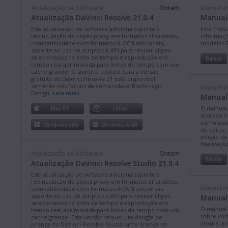
Atualização de Software
Ontem
Manual d
Atualização DaVinci Resolve 21.0.4
Manual 
Esta atualização de software adiciona suporte à
Este manu
revinculação de clipes proxy em formatos diferentes,
informaçõe
compatibilidade com formatos X-OCN adicionais,
modelos B
suporte ao uso de scripts via API para revisar clipes
selecionados na linha de tempo e reprodução em
Baixar
tempo real aprimorada para linhas de tempo com um
cache grande. O suporte técnico para a versão
gratuita do DaVinci Resolve 21 está disponível
somente nos fóruns da comunidade Blackmagic
Manual d
Design.
Leia mais
Manual 
O manual 
Mac OS
Linux
oferece i
como usar
Windows x86
Windows ARM
de cores,
edição de
finalizaçã
Atualização de Software
Ontem
Baixar
Atualização DaVinci Resolve Studio 21.0.4
Esta atualização de software adiciona suporte à
revinculação de clipes proxy em formatos diferentes,
Manual d
compatibilidade com formatos X-OCN adicionais,
suporte ao uso de scripts via API para revisar clipes
Manual 
selecionados na linha de tempo e reprodução em
O manual 
tempo real aprimorada para linhas de tempo com um
sobre como
cache grande. Esta versão requer um dongle de
visuais, 
licença do DaVinci Resolve Studio, uma licença da