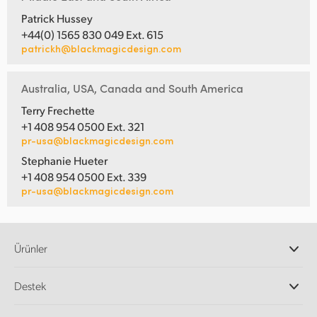
Patrick Hussey
+44(0) 1565 830 049 Ext. 615
patrickh@blackmagicdesign.com
Australia, USA, Canada and South America
Terry Frechette
+1 408 954 0500 Ext. 321
pr-usa@blackmagicdesign.com
Stephanie Hueter
+1 408 954 0500 Ext. 339
pr-usa@blackmagicdesign.com
Ürünler
Profesyonel Video Kameraları
Destek
DaVinci Resolve ve Fusion Yazılımı
ATEM Prodüksiyon Görüntü Mikserleri
Yetkili Bayiler