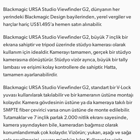
Netherlands
Blackmagic URSA Studio Viewfinder G2, dünyanın her
New Zealand
yerindeki Blackmagic Design bayilerinden, yerel vergiler ve
harçlar hariç US$1.495’a hemen satın alınabilir.
Norway
Blackmagic URSA Studio Viewfinder G2, büyük 7 inçlik bir
Poland
ekrana sahiptir ve tripod üzerinde stüdyo kamerası olarak
kullanım için idealdir. Kamerayı tamamen, gerçek bir stüdyo
Portugal
kamerasına dönüştürür. Stüdyo vizör ayrıca, büyük bir tally
lambası ve erişimi kolay kontrollere de sahiptir. Hatta,
Singapore
tamamen ayarlanabilirdir.
South Africa
Blackmagic URSA Studio Viewfinder G2, standart bir V-Lock
yuvası kullanılarak takılabilir ve bir kameranın üstüne montajı
Spain
kolaydır. Kamera gövdesinin üstüne ya da kameraya takılı bir
Sweden
SMPTE fiber çevirici varsa onun üstüne de monte edilebilir.
Tutamaklar ve 7 inçlik parlak 2.000 nitlik ekranı sayesinde,
Chinese Taipei
kamera yayındayken bile, kameradan bağımsız olarak
konumlandırmak çok kolaydır. Vizörün; yukarı, aşağı ve sağa
Turkey
sola çevrilmesini, yuvası mümkün kılar. Kullanıcılar, vizör