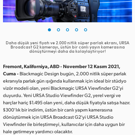
Finland
France
Germany
Daha düşük yeni fiyatı ve 2.000 nitlik süper parlak ekranı,
URSA
Hong Kong SAR, China
Broadcast G2 kamerayı, üstün bir canlı yayın kamerasına
dönüştürmeyi daha da kolaylaştırıyor!
India
Fremont, Kaliforniya, ABD - November 12 Kasım 2021,
Italy
Cuma -
Blackmagic Design bugün, 2.000 nitlik süper parlak
ekranıyla parlak gün ışığında kullanmak için ideal bir stüdyo
Japan
vizör modeli olan, yeni Blackmagic URSA Viewfinder G2’yi
duyurdu. Yeni URSA Studio Viewfinder G2, yerel vergi ve
Korea
harçlar hariç $1.495 olan yeni, daha düşük fiyatıyla satışa hazır.
$300’lık bir indirim, üstün bir canlı yapım kamerasına
Mexico
dönüştürmek için URSA Broadcast G2’yi URSA Studio
Malaysia
Viewfinder ile birleştirmeyi, kullanıcılar için daha uygun bir
hale getirmeye yardımcı olacaktır.