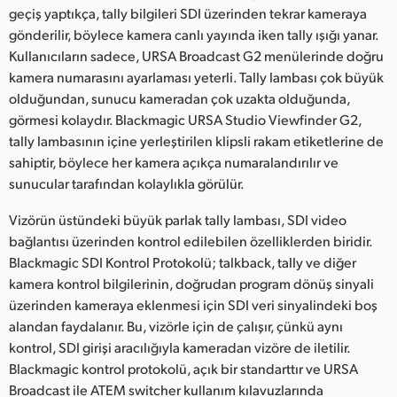
geçiş yaptıkça, tally bilgileri SDI üzerinden tekrar kameraya
gönderilir, böylece kamera canlı yayında iken tally ışığı yanar.
Kullanıcıların sadece, URSA Broadcast G2 menülerinde doğru
kamera numarasını ayarlaması yeterli. Tally lambası çok büyük
olduğundan, sunucu kameradan çok uzakta olduğunda,
görmesi kolaydır. Blackmagic URSA Studio Viewfinder G2,
tally lambasının içine yerleştirilen klipsli rakam etiketlerine de
sahiptir, böylece her kamera açıkça numaralandırılır ve
sunucular tarafından kolaylıkla görülür.
Vizörün üstündeki büyük parlak tally lambası, SDI video
bağlantısı üzerinden kontrol edilebilen özelliklerden biridir.
Blackmagic SDI Kontrol Protokolü; talkback, tally ve diğer
kamera kontrol bilgilerinin, doğrudan program dönüş sinyali
üzerinden kameraya eklenmesi için SDI veri sinyalindeki boş
alandan faydalanır. Bu, vizörle için de çalışır, çünkü aynı
kontrol, SDI girişi aracılığıyla kameradan vizöre de iletilir.
Blackmagic kontrol protokolü, açık bir standarttır ve URSA
Broadcast ile ATEM switcher kullanım kılavuzlarında