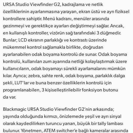
URSA Studio Viewfinder G2, kadrajlama ve netlik
özelliklerinin ayarlanmasına yarayan, ekran üstü ve ayrı fiziksel
kontrollere sahiptir. Menü kadranı, menüler arasında
gezinmeyi ve gerektikçe ayarları değiştirmeyi sağlar. Ancak,
en kullanışlı kontroller, vizörün sağ tarafındaki 3 düğmedir.
Bunlar; LCD ekranın parlaklığı ve kontrastı üzerinde
mükemmel kontrol sağlamakla birlikte, doğrudan
ayarlanabilen odak boyama kontrolü de sunar. Odak boyama
kontrolü, kullanılan zum ayarında netliği kolaylaştırmak üzere
kullanıcıların, odak boyamayı sürekli ayarlamalarını mümkün
kılar. Ayrıca; zebra, sahte renk, odak boyama, parlaklık dalga
şekli, LUT’lar ve buna benzer özelliklerin kontrolü için
programlanabilen, 3 kişiselleştirilebilir fonksiyon butonu
da var.
Blackmagic URSA Studio Viewfinder G2’nin arkasında;
yayında olduğunda kırmızı, önizlemede yeşil ve ayrı sinyal
olarak kaydedilirken turuncu yanan, büyük bir tally lambası
bulunur. Yönetmen, ATEM switcher’e bağlı kameralar arasında