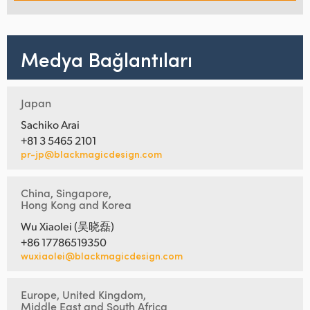
Medya Bağlantıları
Japan
Sachiko Arai
+81 3 5465 2101
pr-jp@blackmagicdesign.com
China, Singapore,
Hong Kong and Korea
Wu Xiaolei (吴晓磊)
+86 17786519350
wuxiaolei@blackmagicdesign.com
Europe, United Kingdom,
Middle East and South Africa