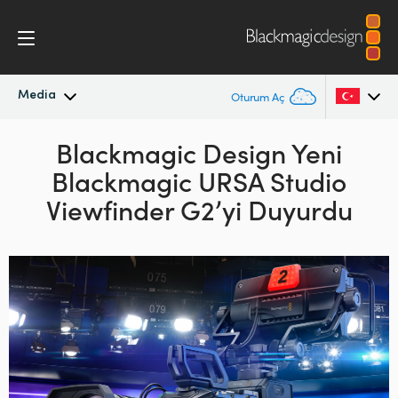
Media
Oturum Aç
En Son Haberler
Blackmagic Design Yeni
Argentina
Blackmagic URSA Studio
Australia
Haber Arşivi
Viewfinder G2’yi Duyurdu
Austria
Basın Resimleri
Brazil
Canada
China
Denmark