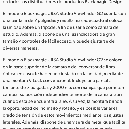
Netherlands
en todos los distribuidores de productos Blackmagic Design.
New Zealand
El modelo Blackmagic URSA Studio Viewfinder G2 cuenta con
una pantalla de 7 pulgadas y resulta más adecuado al colocar
Norway
la unidad sobre un trípode, a fin de usarla como cámara de
estudio. Además, dispone de una luz indicadora de gran
Poland
tamaño y controles de fácil acceso, y puede ajustarse de
diversas maneras.
Portugal
El modelo Blackmagic URSA Studio Viewfinder G2 se coloca
Singapore
en la parte superior de la cámara o del conversor de fibra
óptica, en caso de haber uno instado en la unidad, mediante
South Africa
una montura V-Lock convencional. Incluye una pantalla
brillante de 7 pulgadas y 2000 nits con manijas que permiten
España
cambiar su posición independientemente de la cámara, aun
Sweden
cuando esta se encuentra al aire. A su vez, la montura brinda
la oportunidad de inclinarlo y rotarlo, y es posible variar el
Chinese Taipei
grado de tensión de estos movimientos mediante los ajustes
laterales. Además, dispone de una visera de metal que facilita
Turkey
su uso en exteriores con alta luminosidad, y esta puede