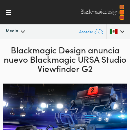
Media
Acceder
Novedades
Blackmagic Design anuncia
Argentina
nuevo
Blackmagic URSA Studio
Australia
Archivo
Viewfinder G2
Austria
Imágenes
Brazil
Canada
China
Denmark