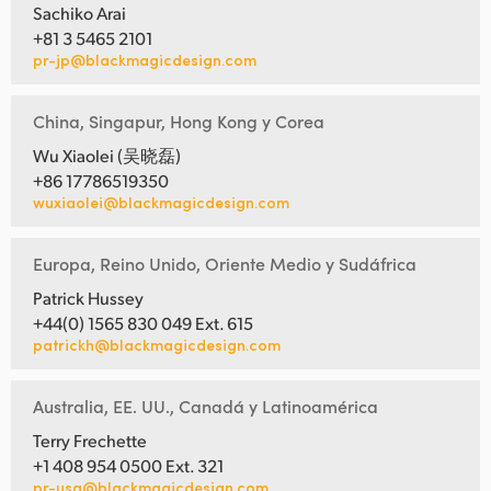
Sachiko Arai
+81 3 5465 2101
pr-jp@blackmagicdesign.com
China, Singapur, Hong Kong y Corea
Wu Xiaolei (吴晓磊)
+86 17786519350
wuxiaolei@blackmagicdesign.com
Europa, Reino Unido, Oriente Medio y Sudáfrica
Patrick Hussey
+44(0) 1565 830 049 Ext. 615
patrickh@blackmagicdesign.com
Australia, EE. UU., Canadá y Latinoamérica
Terry Frechette
+1 408 954 0500 Ext. 321
pr-usa@blackmagicdesign.com