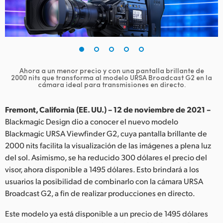
Finland
France
Germany
Ahora a un menor precio y con una pantalla brillante de
Hong Kong SAR, China
2000 nits que
transforma al modelo URSA Broadcast G2 en la
cámara ideal para transmisiones en directo.
India
Fremont, California (EE. UU.) – 12 de noviembre de 2021 –
Italy
Blackmagic Design dio a conocer el nuevo modelo
Blackmagic URSA Viewfinder G2, cuya pantalla brillante de
Japan
2000 nits facilita la visualización de las imágenes a plena luz
del sol. Asimismo, se ha reducido 300 dólares el precio del
Korea
visor, ahora disponible a 1495 dólares. Esto brindará a los
usuarios la posibilidad de combinarlo con la cámara URSA
Mexico
Broadcast G2, a fin de realizar producciones en directo.
Malaysia
Este modelo ya está disponible a un precio de 1495 dólares