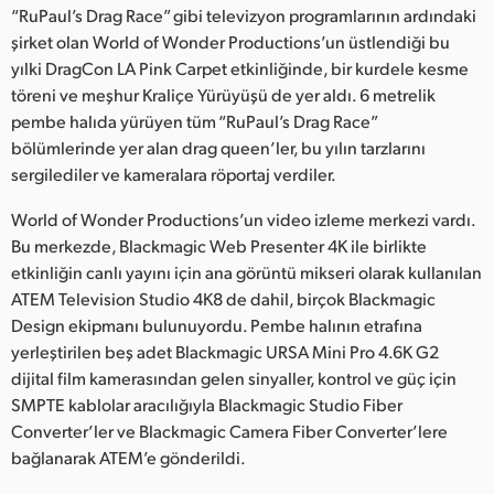
Netherlands
“RuPaul’s Drag Race” gibi televizyon programlarının ardındaki
şirket olan World of Wonder Productions’un üstlendiği bu
New Zealand
yılki DragCon LA Pink Carpet etkinliğinde, bir kurdele kesme
töreni ve meşhur Kraliçe Yürüyüşü de yer aldı. 6 metrelik
Norway
pembe halıda yürüyen tüm “RuPaul’s Drag Race”
Poland
bölümlerinde yer alan drag queen’ler, bu yılın tarzlarını
sergilediler ve kameralara röportaj verdiler.
Portugal
World of Wonder Productions’un video izleme merkezi vardı.
Singapore
Bu merkezde, Blackmagic Web Presenter 4K ile birlikte
etkinliğin canlı yayını için ana görüntü mikseri olarak kullanılan
South Africa
ATEM Television Studio 4K8 de dahil, birçok Blackmagic
Design ekipmanı bulunuyordu. Pembe halının etrafına
Spain
yerleştirilen beş adet Blackmagic URSA Mini Pro 4.6K G2
dijital film kamerasından gelen sinyaller, kontrol ve güç için
Sweden
SMPTE kablolar aracılığıyla Blackmagic Studio Fiber
Chinese Taipei
Converter’ler ve Blackmagic Camera Fiber Converter’lere
bağlanarak ATEM’e gönderildi.
Turkey