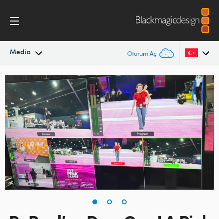
Media
Oturum Aç
En Son Haberler
Argentina
Australia
Haber Arşivi
Austria
Basın Resimleri
Brazil
Canada
China
Denmark