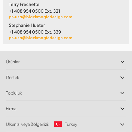
Terry Frechette
+1 408 954 0500 Ext. 321
pr-usa@blackmagicdesign.com
Stephanie Hueter
+1 408 954 0500 Ext. 339
pr-usa@blackmagicdesign.com
Ürünler
Profesyonel Video Kameraları
Destek
DaVinci Resolve ve Fusion Yazılımı
ATEM Prodüksiyon Görüntü Mikserleri
Yetkili Bayiler
Topluluk
Ultimatte
Destek Merkezi
Disk Kaydediciler
Bize ulaşın
Splice Topluluğu
Firma
Kayıt ve Oynatım
Cintel Tarayıcı
Ofislerimiz
Video Format Çevirici
Ülkenizi veya Bölgenizi:
Turkey
Hakkımızda
Yayın Çeviricileri