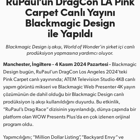
RuPaul’un DragCon LA
Pink
Finland
Carpet
Canlı Yayını
Blackmagic Design
France
ile Yapıldı
Germany
Blackmagic Design iş akışı, World of Wonder’in
şirket içi canlı
Hong Kong SAR, China
prodüksiyon yapmasına yardımcı oluyor.
India
Manchester, İngiltere - 4 Kasım 2024 Pazartesi -
Blackmagic
Design bugün, RuPaul’un DragCon Los Angeles 2024’teki
Italy
Pink Carpet canlı yayınında; ATEM Television Studio 4K8 canlı
yapım görüntü mikseri ve Blackmagic Web Presenter 4K yayın
Japan
çözümünün de dahil olduğu bir Blackmagic Design canlı
Korea
prodüksiyon iş akışı kullanıldığını duyurdu. Bu etkinlik,
“RuPaul’s Drag Race” dizisinin yayınlandığı, dünya çapında bir
Mexico
platform olan WOW Presents Plus’da en çok izlenen orijinal
program oldu.
Malaysia
Yapımcılığını; “Million Dollar Listing”, “Backyard Envy” ve