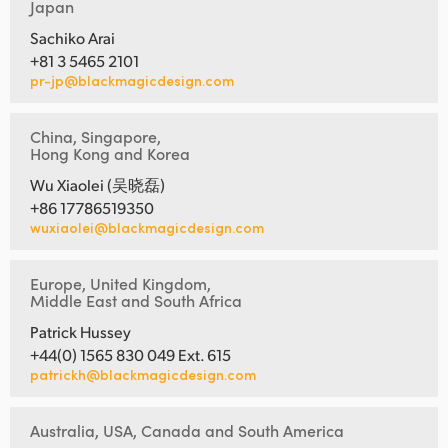
Japan
Sachiko Arai
+81 3 5465 2101
pr-jp@blackmagicdesign.com
China, Singapore,
Hong Kong and Korea
Wu Xiaolei (吴晓磊)
+86 17786519350
wuxiaolei@blackmagicdesign.com
Europe, United Kingdom,
Middle East and South Africa
Patrick Hussey
+44(0) 1565 830 049 Ext. 615
patrickh@blackmagicdesign.com
Australia, USA, Canada and South America