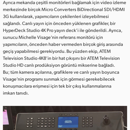
Ayrıca mekanda çeşitli monitörleri bağlamak için video izleme
UAE
merkezinde birçok Micro Converters BiDirectional SDI/HDMI
3G kullanılarak, yapımcıların çekilenleri izleyebilmesi
Ukraine
sağlandı. Canlı yayın için önceden yüklenen grafikler, bir
HyperDeck Studio 4K Pro yayın deck’i ile gönderildi. Ayrıca,
United Kingdom
sunucu Michelle Visage’nin referans monitörü için
yapımcıların, önceden haber vermeden birçok giriş arasında
United States
geçiş yapabilmesi gerekiyordu. Bu yüzden ekip, ATEM
Television Studio 4K8’in bir hat çıkışını bir ATEM Television
Studio HD canlı prodüksiyon görüntü mikserine bağladı.
Bu; tüm kamera açılarına, grafiklere ve canlı yayın boyunca
Visage’nin programı sunmak için görmesi gerekebilecek
konuşmacılara erişmesi için tek bir çıkış kullanmalarına
imkan tanıdı.