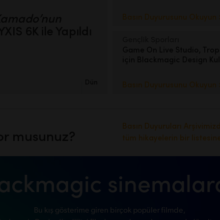
 Kamado’nun
Basın Duyurusunu Okuyun 
XIS 6K ile Yapıldı
Gençlik Sporları
Game On Live Studio,
Trop
için Blackmagic Design Kul
Dün
Basın Duyurusunu Okuyun 
Basın Duyuruları Arşivimiz
yor musunuz?
tüm hikayelerin bir listesin
lackmagic sinemalar
Bu kış gösterime giren birçok popüler filmde,