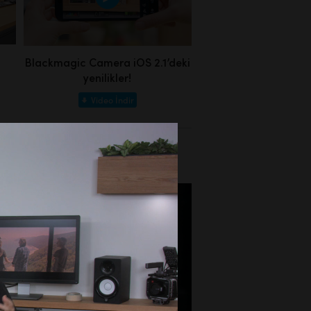
Blackmagic Camera iOS 2.1’deki
yenilikler!
Video İndir