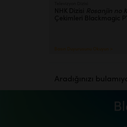
Televizyon Dizisi
NHK Dizisi
Rosanjin no
Çekimleri
Blackmagic PY
Basın Duyurusunu Okuyun >
Aradığınızı bulamı
B