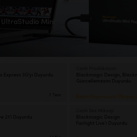
i
UltraStudio Mini
Canlı Prodüksiyon
o Express 3G’yi Duyurdu
Blackmagic Design,
Black
Güncellemesini Duyurdu
7 Tem
Basın Duyurusunu Okuyun 
Canlı Ses Miksajı
e 21’i Duyurdu
Blackmagic Design
Fairlight Live’ı Duyurdu
14 Nis