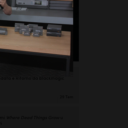
ndata
e Ritorno’da
Blackmagic
29 Tem
lmi
Where Dead Things Grow
u
i