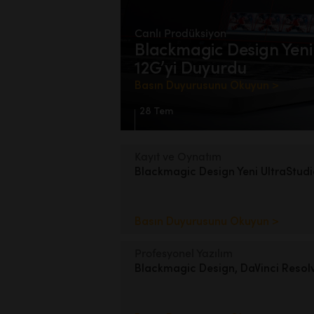
Canlı Prodüksiyon
Blackmagic Design Yen
12G’yi Duyurdu
Basın Duyurusunu Okuyun >
28 Tem
Kayıt ve Oynatım
Blackmagic Design Yeni
UltraStudi
Basın Duyurusunu Okuyun >
Profesyonel Yazılım
Blackmagic Design,
DaVinci Resolv