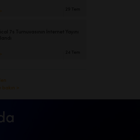
29 Tem
>
ical 7s Turnuvasının İnternet
Yayını
landı
24 Tem
>
den
e bakın >
da