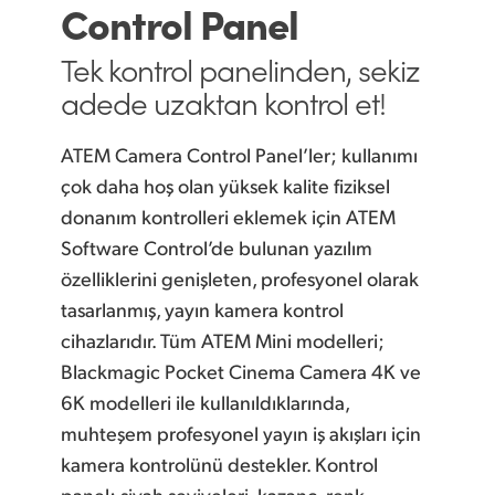
Control Panel
Finland
Kamera Kontrolü
Tek kontrol panelinden,
sekiz
France
adede uzaktan kontrol et!
Teknik
Germany
ATEM Camera Control Panel’ler; kullanımı
Hong Kong SAR, China
çok daha hoş olan yüksek kalite fiziksel
India
donanım kontrolleri eklemek için ATEM
Software Control’de bulunan yazılım
Italy
özelliklerini genişleten, profesyonel olarak
tasarlanmış, yayın kamera kontrol
Japan
cihazlarıdır. Tüm ATEM Mini modelleri;
Korea
Blackmagic Pocket Cinema Camera 4K ve
6K modelleri ile kullanıldıklarında,
Mexico
muhteşem profesyonel yayın iş akışları için
Malaysia
kamera kontrolünü destekler. Kontrol
panel; siyah seviyeleri, kazanç, renk