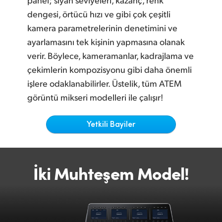
Netherlands
dengesi, örtücü hızı ve gibi çok çeşitli
New Zealand
kamera parametrelerinin denetimini ve
ayarlamasını tek kişinin yapmasına olanak
Norway
verir. Böylece, kameramanlar, kadrajlama ve
Poland
çekimlerin kompozisyonu gibi daha önemli
işlere odaklanabilirler. Üstelik, tüm ATEM
Portugal
görüntü mikseri modelleri ile çalışır!
Singapore
Yetkili Bayiler
South Africa
Spain
İki Muhteşem Model!
Sweden
Chinese Taipei
Turkey