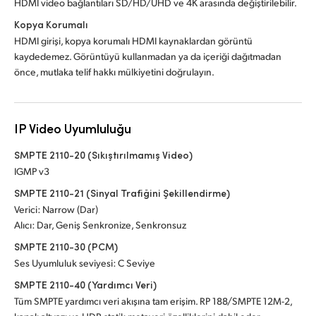
HDMI video bağlantıları SD/HD/UHD ve 4K arasında değiştirilebilir.
Kopya Korumalı
HDMI girişi, kopya korumalı HDMI kaynaklardan görüntü
kaydedemez. Görüntüyü kullanmadan ya da içeriği dağıtmadan
önce, mutlaka telif hakkı mülkiyetini doğrulayın.
IP Video Uyumluluğu
SMPTE 2110-20 (Sıkıştırılmamış Video)
IGMP v3
SMPTE 2110-21 (Sinyal Trafiğini Şekillendirme)
Verici: Narrow (Dar)
Alıcı: Dar, Geniş Senkronize, Senkronsuz
SMPTE 2110-30 (PCM)
Ses Uyumluluk seviyesi: C Seviye
SMPTE 2110-40 (Yardımcı Veri)
Tüm SMPTE yardımcı veri akışına tam erişim. RP 188/SMPTE 12M-2,