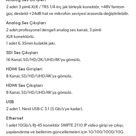
2 adet 3 pimli XLR / TRS 1/4 inç jak birleşik konektör, +48V fantom
UAE
güç destekli +24dB hat ve mikrofon seviyesi arasında değiştirilebilir.
Ukraine
Analog Ses Çıkışları
2 adet profesyonel dengeli analog ses kanalı, 3 pimli
United Kingdom
XLR konektörlü.
1 adet 6.35mm kulaklık jakı.
United States
SDI Ses Çıkışları
16 Kanal, SD/HD/2K/UHD/4K’ya gömülü.
HDMI Ses Girişleri
8 Kanal, SD/HD/UHD/4K’ya gömülü.
HDMI Ses Çıkışları
8 Kanal, SD/HD/UHD/4K’ya gömülü.
USB
2 adet 1. Nesil USB-C 3.1 (5 Gb/s’ye kadar).
Ethernet
1 adet 10Gb/s RJ‑45 konektör SMPTE 2110 IP video girişi ve çıkışı,
yapılandırma ve bellenim güncellemeleri için 10/100/1000/10G