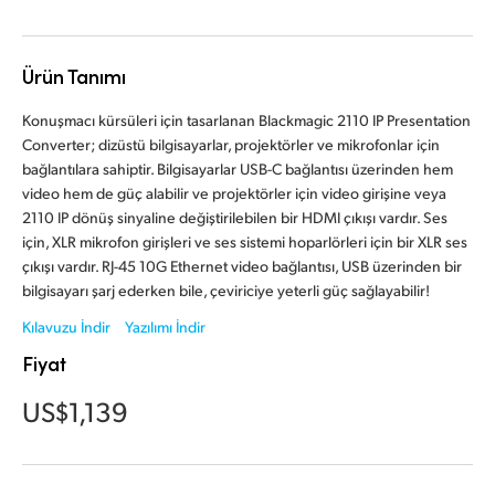
Finland
France
Ürün Tanımı
Germany
Konuşmacı kürsüleri için tasarlanan Blackmagic 2110 IP Presentation
Converter; dizüstü bilgisayarlar, projektörler ve mikrofonlar için
Hong Kong SAR, China
bağlantılara sahiptir. Bilgisayarlar USB-C bağlantısı üzerinden hem
video hem de güç alabilir ve projektörler için video girişine veya
India
2110 IP dönüş sinyaline değiştirilebilen bir HDMI çıkışı vardır. Ses
için, XLR mikrofon girişleri ve ses sistemi hoparlörleri için bir XLR ses
Italy
çıkışı vardır. RJ-45 10G Ethernet video bağlantısı, USB üzerinden bir
bilgisayarı şarj ederken bile, çeviriciye yeterli güç sağlayabilir!
Japan
Kılavuzu İndir
Yazılımı İndir
Korea
Fiyat
Mexico
US$1,139
Malaysia