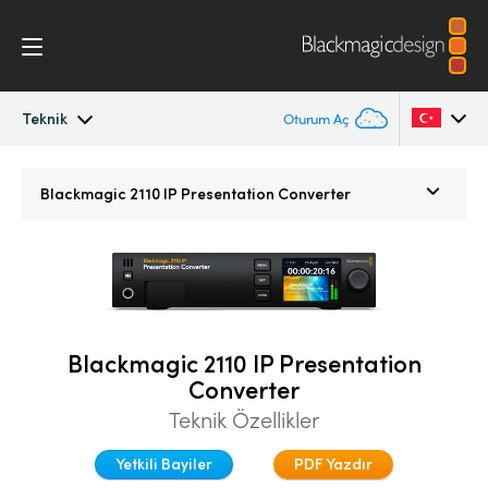
Teknik
Oturum Aç
Blackmagic 2110 IP Converter
Argentina
Blackmagic 2110 IP
Presentation Converter
Australia
2110 Ayarlar
Austria
Teknik
Brazil
Blackmagic 2110 IP Presentation
Canada
Converter
China
Teknik Özellikler
Denmark
Yetkili Bayiler
PDF Yazdır