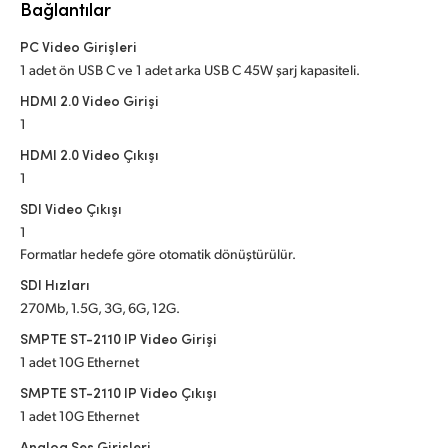
Netherlands
Bağlantılar
New Zealand
PC Video Girişleri
1 adet ön USB C ve 1 adet arka USB C 45W şarj kapasiteli.
Norway
HDMI 2.0 Video Girişi
1
Poland
HDMI 2.0 Video Çıkışı
Portugal
1
SDI Video Çıkışı
Singapore
1
Formatlar hedefe göre otomatik dönüştürülür.
South Africa
SDI Hızları
Spain
270Mb, 1.5G, 3G, 6G, 12G.
SMPTE ST-2110 IP Video Girişi
Sweden
1 adet 10G Ethernet
Chinese Taipei
SMPTE ST-2110 IP Video Çıkışı
1 adet 10G Ethernet
Turkey
Analog Ses Girişleri