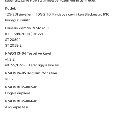
kapalı altyazı ve HDR statik metaveri özelliklerini dahil eder.
Kodek
12G-SDI sinyallerini 10G 2110 IP videoya çevirirken Blackmagic IP10
kodeği kullanılır.
Hassas Zaman Protokolü
IEEE 1588-2008 (PTP v2)
ST 2059-1
ST 2059-2
NMOS IS-04 Tespit ve Kayıt
v1.3.2
mDNS/DNS-SD aracılığıyla bire bir
NMOS IS-05 Bağlantı Yönetimi
v1.1.2
NMOS BCP-002-01
Doğal Gruplama
NMOS BCP-004-01
Alıcı kapasitesi