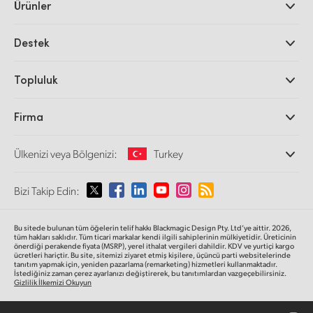
Ürünler
Profesyonel Video Kameraları
Destek
DaVinci Resolve ve Fusion Yazılımı
ATEM Prodüksiyon Görüntü Mikserleri
Yetkili Bayiler
Topluluk
Ultimatte
Destek Merkezi
Disk Kaydediciler
Bize ulaşın
Splice Topluluğu
Firma
Kayıt ve Oynatım
Cintel Tarayıcı
Ofislerimiz
Video Format Çevirici
Ülkenizi veya Bölgenizi:
Turkey
Hakkımızda
Yayın Çeviricileri
İş Ortaklarımız
Görüntüleme
Lütfen Ülkenizi veya Bölgenizi Seçiniz
Bizi Takip Edin:
Medya
Ağ Depolama
MultiView
Argentina
Bu sitede bulunan tüm öğelerin telif hakkı Blackmagic Design Pty. Ltd’ye aittir. 2026,
Yönlendirici ve Dağıtıcılar
tüm hakları saklıdır.
Tüm ticari markalar kendi ilgili sahiplerinin mülkiyetidir. Üreticinin
önerdiği perakende fiyata (MSRP), yerel ithalat vergileri dahildir. KDV ve yurtiçi kargo
Yayın ve kodlama
Australia
ücretleri hariçtir. Bu site, sitemizi ziyaret etmiş kişilere, üçüncü parti websitelerinde
tanıtım yapmak için, yeniden pazarlama (remarketing) hizmetleri kullanmaktadır.
İstediğiniz zaman çerez ayarlanızı değiştirerek, bu tanıtımlardan vazgeçebilirsiniz.
Gizlilik İlkemizi Okuyun
Austria