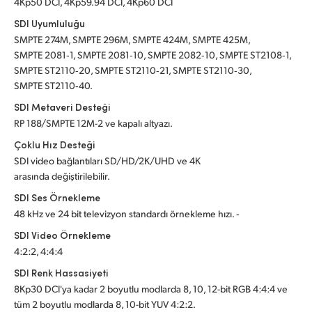
4Kp50 DCI, 4Kp59.94 DCI, 4Kp60 DCI
SDI Uyumluluğu
SMPTE 274M, SMPTE 296M, SMPTE 424M, SMPTE 425M,
SMPTE 2081‑1, SMPTE 2081‑10, SMPTE 2082‑10, SMPTE ST2108‑1,
SMPTE ST2110‑20, SMPTE ST2110‑21, SMPTE ST2110‑30,
SMPTE ST2110‑40.
SDI Metaveri Desteği
RP 188/SMPTE 12M-2 ve kapalı altyazı.
Çoklu Hız Desteği
SDI video bağlantıları SD/HD/2K/UHD ve 4K
arasında değiştirilebilir.
SDI Ses Örnekleme
48 kHz ve 24 bit televizyon standardı örnekleme hızı. ‑
SDI Video Örnekleme
4:2:2, 4:4:4
SDI Renk Hassasiyeti
8Kp30 DCI'ya kadar 2 boyutlu modlarda 8, 10, 12-bit RGB 4:4:4 ve
tüm 2 boyutlu modlarda 8, 10-bit YUV 4:2:2.