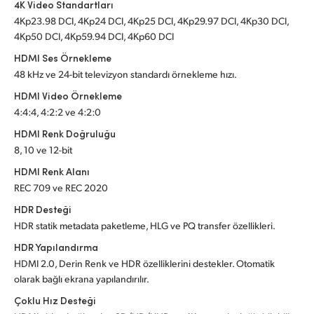
4K Video Standartları
4Kp23.98 DCI, 4Kp24 DCI, 4Kp25 DCI, 4Kp29.97 DCI, 4Kp30 DCI,
4Kp50 DCI, 4Kp59.94 DCI, 4Kp60 DCI
HDMI Ses Örnekleme
48 kHz ve 24-bit televizyon standardı örnekleme hızı.
HDMI Video Örnekleme
4:4:4, 4:2:2 ve 4:2:0
HDMI Renk Doğruluğu
8, 10 ve 12-bit
HDMI Renk Alanı
REC 709 ve REC 2020
HDR Desteği
HDR statik metadata paketleme, HLG ve PQ transfer özellikleri.
HDR Yapılandırma
HDMI 2.0, Derin Renk ve HDR özelliklerini destekler. Otomatik
olarak bağlı ekrana yapılandırılır.
Çoklu Hız Desteği