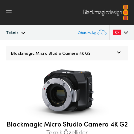
Teknik
Oturum Aç
Micro Studio Camera
Argentina
Blackmagic
Micro Studio Camera 4K G2
Australia
Teknik
Austria
Brazil
Canada
China
Blackmagic Micro Studio Camera 4K G2
Denmark
Teknik Özellikler