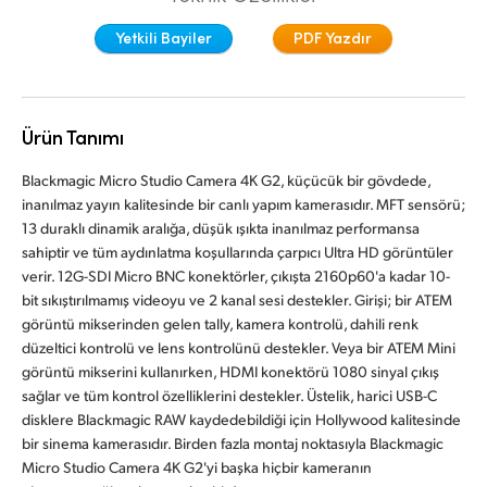
Finland
Yetkili Bayiler
PDF Yazdır
France
Germany
Ürün Tanımı
Hong Kong SAR, China
Blackmagic Micro Studio Camera 4K G2, küçücük bir gövdede,
inanılmaz yayın kalitesinde bir canlı yapım kamerasıdır. MFT sensörü;
India
13 duraklı dinamik aralığa, düşük ışıkta inanılmaz performansa
sahiptir ve tüm aydınlatma koşullarında çarpıcı Ultra HD görüntüler
Italy
verir. 12G-SDI Micro BNC konektörler, çıkışta 2160p60'a kadar 10-
bit sıkıştırılmamış videoyu ve 2 kanal sesi destekler. Girişi; bir ATEM
Japan
görüntü mikserinden gelen tally, kamera kontrolü, dahili renk
düzeltici kontrolü ve lens kontrolünü destekler. Veya bir ATEM Mini
Korea
görüntü mikserini kullanırken, HDMI konektörü 1080 sinyal çıkış
Mexico
sağlar ve tüm kontrol özelliklerini destekler. Üstelik, harici USB-C
disklere Blackmagic RAW kaydedebildiği için Hollywood kalitesinde
Malaysia
bir sinema kamerasıdır. Birden fazla montaj noktasıyla Blackmagic
Micro Studio Camera 4K G2'yi başka hiçbir kameranın