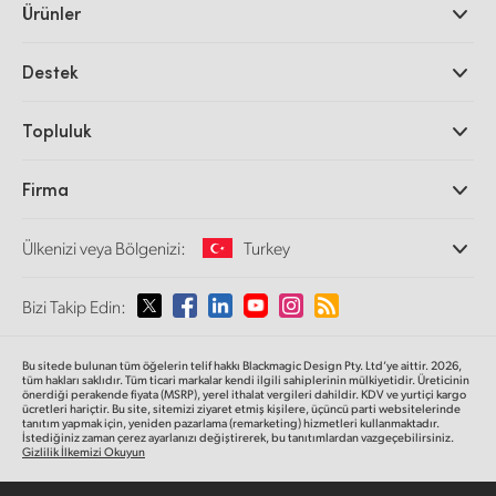
Ürünler
Profesyonel Video Kameraları
Destek
DaVinci Resolve ve Fusion Yazılımı
ATEM Prodüksiyon Görüntü Mikserleri
Yetkili Bayiler
Topluluk
Ultimatte
Destek Merkezi
Disk Kaydediciler
Bize ulaşın
Splice Topluluğu
Firma
Kayıt ve Oynatım
Cintel Tarayıcı
Ofislerimiz
Video Format Çevirici
Ülkenizi veya Bölgenizi:
Turkey
Hakkımızda
Yayın Çeviricileri
İş Ortaklarımız
Görüntüleme
Lütfen Ülkenizi veya Bölgenizi Seçiniz
Bizi Takip Edin:
Medya
Ağ Depolama
MultiView
Argentina
Bu sitede bulunan tüm öğelerin telif hakkı Blackmagic Design Pty. Ltd’ye aittir. 2026,
Yönlendirici ve Dağıtıcılar
tüm hakları saklıdır.
Tüm ticari markalar kendi ilgili sahiplerinin mülkiyetidir. Üreticinin
önerdiği perakende fiyata (MSRP), yerel ithalat vergileri dahildir. KDV ve yurtiçi kargo
Yayın ve kodlama
Australia
ücretleri hariçtir. Bu site, sitemizi ziyaret etmiş kişilere, üçüncü parti websitelerinde
tanıtım yapmak için, yeniden pazarlama (remarketing) hizmetleri kullanmaktadır.
İstediğiniz zaman çerez ayarlanızı değiştirerek, bu tanıtımlardan vazgeçebilirsiniz.
Gizlilik İlkemizi Okuyun
Austria