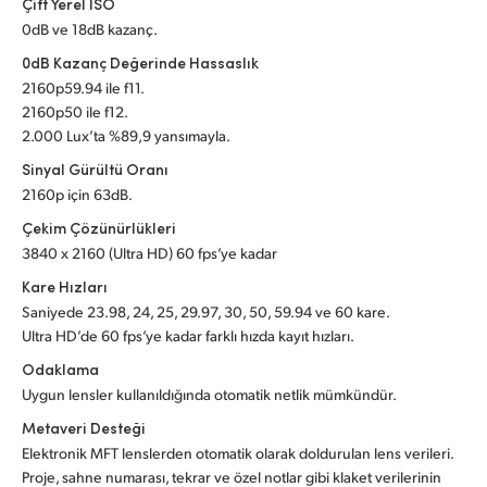
Çift Yerel ISO
UAE
0dB ve 18dB kazanç.
0dB Kazanç Değerinde Hassaslık
Ukraine
2160p59.94 ile f11.
2160p50 ile f12.
United Kingdom
2.000 Lux’ta %89,9 yansımayla.
Sinyal Gürültü Oranı
United States
2160p için 63dB.
Çekim Çözünürlükleri
3840 x 2160 (Ultra HD) 60 fps’ye kadar
Kare Hızları
Saniyede 23.98, 24, 25, 29.97, 30, 50, 59.94
ve 60 kare.
Ultra HD’de 60 fps’ye kadar farklı hızda kayıt hızları.
Odaklama
Uygun lensler kullanıldığında otomatik netlik mümkündür.
Metaveri Desteği
Elektronik MFT lenslerden otomatik olarak doldurulan lens verileri.
Proje, sahne numarası, tekrar ve özel notlar gibi klaket verilerinin