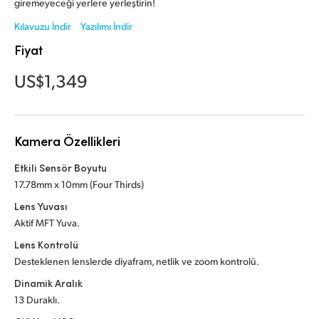
Netherlands
giremeyeceği yerlere yerleştirin!
Kılavuzu İndir
Yazılımı İndir
New Zealand
Fiyat
Norway
US$1,349
Poland
Portugal
Kamera Özellikleri
Singapore
Etkili Sensör Boyutu
17.78mm x 10mm (Four Thirds)
South Africa
Lens Yuvası
Spain
Aktif MFT Yuva.
Lens Kontrolü
Sweden
Desteklenen lenslerde diyafram, netlik
ve zoom kontrolü.
Chinese Taipei
Dinamik Aralık
13 Duraklı.
Turkey