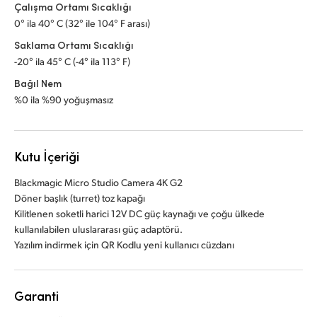
Çalışma Ortamı Sıcaklığı
0° ila 40° C (32° ile 104° F arası)
Saklama Ortamı Sıcaklığı
-20° ila 45° C (-4° ila 113° F)
Bağıl Nem
%0 ila %90 yoğuşmasız
Kutu İçeriği
Blackmagic Micro Studio Camera 4K G2
Döner başlık (turret) toz kapağı
Kilitlenen soketli harici 12V DC güç kaynağı ve çoğu ülkede
kullanılabilen uluslararası güç adaptörü.
Yazılım indirmek için QR Kodlu yeni kullanıcı cüzdanı
Garanti