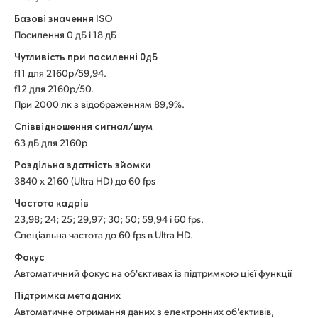
Базові значення ISO
UAE
Посилення 0 дБ і 18 дБ
Ukraine
Чутливість при посиленні 0дБ
f11 для 2160p/59,94.
United Kingdom
f12 для 2160p/50.
При 2000 лк з відображенням 89,9%.
United States
Співвідношення сигнал/шум
63 дБ для 2160p
Роздільна здатність зйомки
3840 x 2160 (Ultra HD) до 60 fps
Частота кадрів
23,98; 24; 25; 29,97; 30; 50; 59,94 і 60 fps.
Спеціальна частота до 60 fps в Ultra HD.
Фокус
Автоматичний фокус на об'єктивах із підтримкою цієї функції
Підтримка метаданих
Автоматичне отримання даних з електронних об'єктивів,