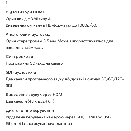
1
Відеовиходи HDMI
Один вихід HDMI типу A.
Виведення сигналу в HD-форматах до 1080p/60.
Аналоговий аудіовхід
Один стереороз'єм 3,5 мм. Може використовуватися для
введення тайм-коду.
Синхровходи
Програмний SDI-вхід на камері
SDI-аудіовихід
Два канали програмного звуку, вбудовані в сигнал 3G/6G/12G-
SDI
Виведення звуку через HDMI
Два канали (48 кГц, 24 біт)
Дистанційне керування
Віддалене керування камерою через SDI, HDMI або USB
Ethernet із застосуванням адаптера