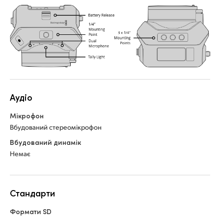
Aудіо
Мікрофон
Вбудований стереомікрофон
Вбудований динамік
Немає
Стандарти
Формати SD