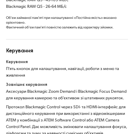
Blackmagic RAW Q5 - 26-64 МБ/с
Об'єм займаної пам'яті при налаштуванні «Постійна якість» вказано
орієнтовно.
Фактичний об'єм пам'яті повністю залежить від характеру зйомки.
Керування
Керування
П'ять кнопок для налаштування, навігації, роботи з меню та
живлення
Зовнішнє керування
Аксесуари Blackmagic Zoom Demand і Blackmagic Focus Demand
для керування камерою та об'єктивом зі штативних рукояток.
Протокол Blackmagic Control через SDI- та HDMI-інтерфейс для
дистанційного керування при використанні з відеомікшерами
ATEM у комбінації з ATEM Software Control або ATEM Camera
Control Panel. Дає можливість змінювати налаштування фокуса,
діафрагми та зуму за наявності сумісних об'єктивів,