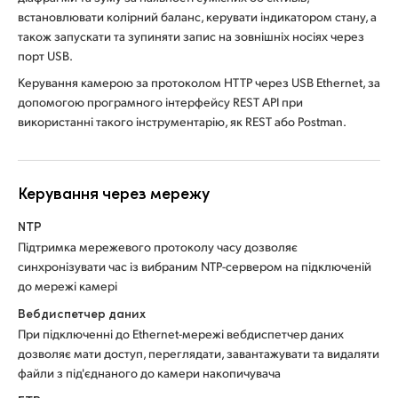
встановлювати колірний баланс, керувати індикатором стану, а
також запускати та зупиняти запис на зовнішніх носіях через
порт USB.
Керування камерою за протоколом HTTP через USB Ethernet, за
допомогою програмного інтерфейсу REST API при
використанні такого інструментарію, як REST або Postman.
Керування через мережу
NTP
Підтримка мережевого протоколу часу дозволяє
синхронізувати час із вибраним NTP-сервером на підключеній
до мережі камері
Вебдиспетчер даних
При підключенні до Ethernet-мережі вебдиспетчер даних
дозволяє мати доступ, переглядати, завантажувати та видаляти
файли з під'єднаного до камери накопичувача