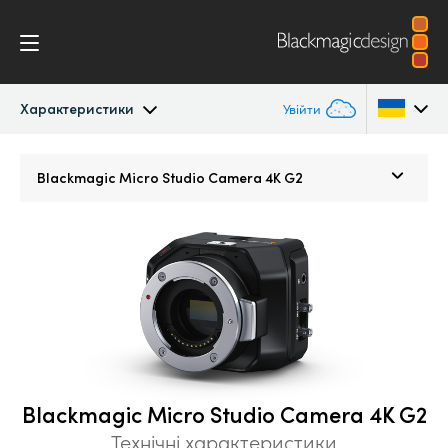
Характеристики
Увійти
Micro Studio Camera
Argentina
Blackmagic
Micro Studio Camera 4K G2
Australia
Характеристики
Austria
Brazil
Canada
China
Blackmagic Micro Studio Camera 4K G2
Denmark
Технічні характеристики