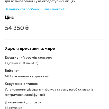
Netherlands
для встановлення її у важкодоступних місцях.
Завантажити посібник
Завантажити ПЗ
New Zealand
Ціна
Norway
54 350 ₴
Poland
Portugal
Характеристики камери
Singapore
Ефективний розмір сенсора
17,78 мм x 10 мм (4:3)
South Africa
Байонет
Spain
MFT з активним керуванням
Керування оптикою
Sweden
Установлення діафрагми, фокуса та зуму на об'єктивах із
Chinese Taipei
підтримкою даної функції
Динамічний діапазон
Turkey
13 ступенів