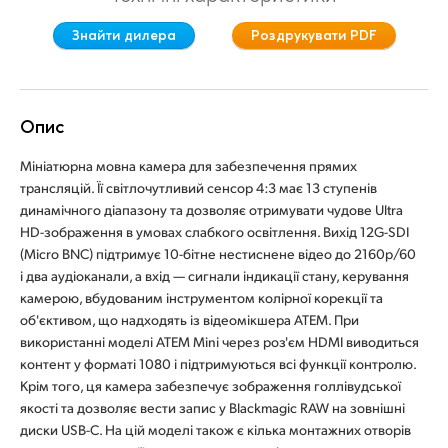
Finland
Знайти дилера
Роздрукувати PDF
France
Germany
Опис
Hong Kong SAR, China
Мініатюрна мовна камера для забезпечення прямих
трансляцій. Її світлочутливий сенсор 4:3 має 13 ступенів
India
динамічного діапазону та дозволяє отримувати чудове Ultra
HD-зображення в умовах слабкого освітлення. Вихід 12G-SDI
Italy
(Micro BNC) підтримує 10-бітне нестиснене відео до 2160p/60
і два аудіоканали, а вхід — сигнали індикації стану, керування
Japan
камерою, вбудованим інструментом колірної корекції та
об'єктивом, що надходять із відеомікшера ATEM. При
Korea
використанні моделі ATEM Mini через роз'єм HDMI виводиться
Mexico
контент у форматі 1080 і підтримуються всі функції контролю.
Крім того, ця камера забезпечує зображення голлівудської
Malaysia
якості та дозволяє вести запис у Blackmagic RAW на зовнішні
диски USB-C. На цій моделі також є кілька монтажних отворів