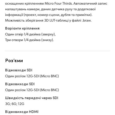
оснащених кріпленням Micro Four Thirds. Автоматичний запис
налаштувань камери, даних датчика руху та додаткової
інформації (проект, номер сцени, дубля та примітки).
Можливість зберігання 3D LUT-таблиці у файлі .braw.
Варіанти кріплення
Один отвір 1/4 дюйма (зверху),
Три отвори 1/4 дюйма (знизу).
Роз’єми
Відеовходи SDI
Один роз'єм 12G‑SDI (Micro BNC)
Відеовиходи SDI
Один роз'єм 12G‑SDI (Micro BNC)
Швидкість передачі через SDI
3G; 6G; 12G
Відеовиходи HDMI