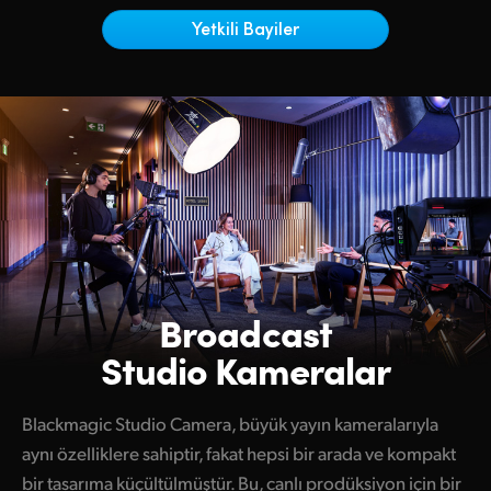
Netherlands
Yetkili Bayiler
New Zealand
Norway
Poland
Portugal
Singapore
South Africa
Broadcast
Spain
Studio Kameralar
Sweden
Blackmagic Studio Camera, büyük yayın kameralarıyla
Chinese Taipei
aynı özelliklere sahiptir, fakat hepsi bir arada ve kompakt
Turkey
bir tasarıma küçültülmüştür. Bu, canlı prodüksiyon için bir