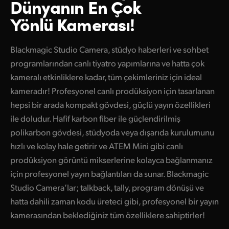
Dünyanın En Çok
Finland
Yönlü Kamerası!
Teknik
France
Blackmagic Studio Camera, stüdyo haberleri ve sohbet
Germany
programlarından canlı tiyatro yapımlarına ve hatta çok
Hong Kong SAR, China
kameralı etkinliklere kadar, tüm çekimleriniz için ideal
kameradır! Profesyonel canlı prodüksiyon için tasarlanan
India
hepsi bir arada kompakt gövdesi, güçlü yayın özellikleri
ile doludur. Hafif karbon fiber ile güçlendirilmiş
Italy
polikarbon gövdesi, stüdyoda veya dışarıda kurulumunu
Japan
hızlı ve kolay hale getirir ve ATEM Mini gibi canlı
prodüksiyon görüntü mikserlerine kolayca bağlanmanız
Korea
için profesyonel yayın bağlantıları da sunar. Blackmagic
Mexico
Studio Camera’lar; talkback, tally, program dönüşü ve
hatta dahili zaman kodu üreteci gibi, profesyonel bir yayın
Malaysia
kamerasından beklediğiniz tüm özelliklere sahiptirler!