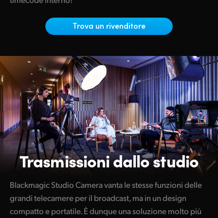
Netherlands
New Zealand
Trova un rivenditore
Norway
Poland
Portugal
Singapore
South Africa
Spain
Trasmissioni dallo studio
Sweden
Blackmagic Studio Camera vanta le stesse funzioni delle
Chinese Taipei
grandi telecamere per il broadcast, ma in un design
Turkey
compatto e portatile. È dunque una soluzione molto più