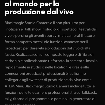
al mondo
per la
Finland
produzione dal vivo
Specifiche
France
Blackmagic Studio Camera è il non plus ultra per
Germany
i notiziari e i talk show in studio, gli spettacoli teatrali dal
Hong Kong SAR, China
vivo e persino gli eventi sportivi multicamera! Il fattore
forma compatto racchiude funzioni avanzate per il
India
broadcast, per dare vita a produzioni dal vivo di alta
fascia. Realizzata con un composto leggero di fibra di
Italia
carbonio e policarbonato rinforzato, la camera si installa
Japan
rapidamente in studio o nelle location, e grazie alle
connessioni broadcast professionali è facilissimo
Korea
collegarla agli switcher di produzione dal vivo come
Mexico
ATEM Mini. Blackmagic Studio Camera include tutte le
funzioni delle telecamere professionali, tra cui talkback,
Malaysia
tally, ritorno di programma, e persino un generatore di
timecode interno!