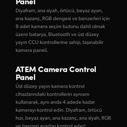
Panel
UAE
Diyafram, ana siyah, örtücü, beyaz ayarı,
ana kazanç, RGB dengesi ve benzerleri için
Ukraine
8 adet kamera seçim butonu dahil olmak
United Kingdom
üzere batarya, Bluetooth ve üst düzey
yayın CCU kontrollerine sahip, taşınabilir
United States
kamera paneli.
ATEM
Camera Control
Panel
Üst düzey yayın kamera kontrol
cihazlarındaki kontrollerin aynısını
kullanarak, aynı anda 4 adede kadar
kamerayı kontrol edin. Diyafram, örtücü
hızı, beyaz ayarı, ana kazanç, ana siyah, RGB
ve benzeri ayarları kontrol eder!