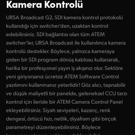
Kamera Kontrolü
Finland
Kamera Kontrolü
URSA Broadcast G2, SDI kamera kontrol protokolü
France
kullandığı için switcher'den, uzaktan kontrol
Fiber Çeviriciler
Germany
edebilirsiniz. SDI bağlantısı olan tüm ATEM
switcher’ler, URSA Broadcast ile kullanılınca kamera
Aksesuarlar
Hong Kong SAR, China
kontrolü destekler. Böylece, yalnızca kameraya
India
giden bir SDI program dönüş kablosu kullanarak,
Teknik
harika bir profesyonel yayın iş akışınız olur. Sektöre
Italy
yeni giriyorsanız ücretsiz ATEM Software Control
Japan
yazılımını kullanmanız yeterlidir! Göz alıcı, taşınabilir
ve düşük maliyetli bir panelde, geleneksel CCU tarzı
Korea
kontrol için ileride bir ATEM Camera Control Panel
ekleyebilirsiniz. Siyah seviyeleri, kazanç, renk
Mexico
dengesi, örtücü hızı, netlik, diyafram gibi birçok
Malaysia
parametreyi düzenleyebilirsiniz. Böylece