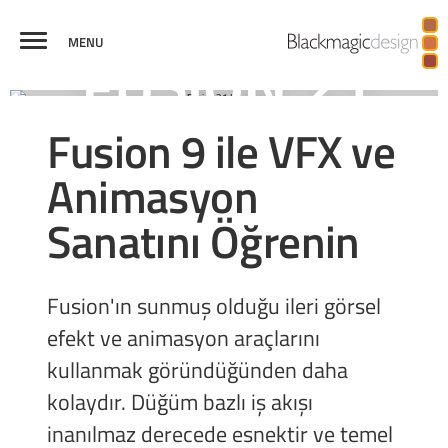
MENU
FUSION
GÖRSEL
SANAL GERÇEKLIK
YAYIN
JENERIK
KARŞILAŞTIR
Fusion 9 ile VFX ve
EFEKTLER
VE 3D
GRAFIKLERI
Animasyon
Sanatını Öğrenin
Fusion'ın sunmuş olduğu ileri görsel
efekt ve animasyon araçlarını
kullanmak göründüğünden daha
kolaydır. Düğüm bazlı iş akışı
inanılmaz derecede esnektir ve temel