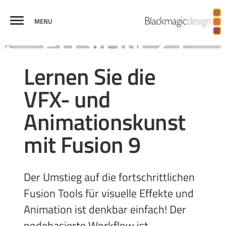
MENU
FUSION
VISUELLE
VIRTUAL
BROADCASTGRAFIKEN
PRODUKTIONEN
VERGLEICH
Lernen Sie die
EFFEKTE
REALITY
UND 3D
VFX- und
Animationskunst
mit Fusion 9
Der Umstieg auf die fortschrittlichen
Fusion Tools für visuelle Effekte und
Animation ist denkbar einfach! Der
nodebasierte Workflow ist