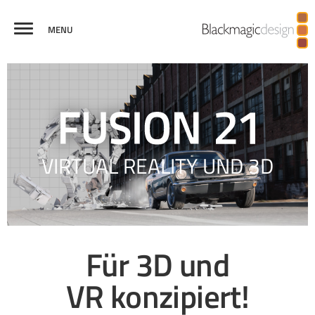
MENU
FUSION
VISUELLE
VIRTUAL
BROADCASTGRAFIKEN
PRODUKTIONEN
VERGLEICH
EFFEKTE
REALITY
UND 3D
VIRTUAL REALITY UND 3D
Für 3D und
VR konzipiert!