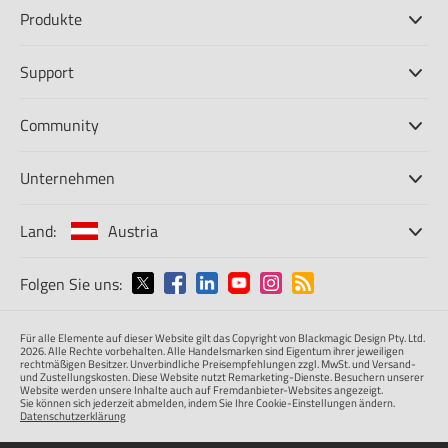
Produkte
Professionelle Kameras
Support
DaVinci Resolve und Fusion Software
ATEM Produktionsmischer
Händler
Community
Ultimatte
Support-Center
Diskrekorder
Kontakt
Splice Community
Unternehmen
Aufzeichnung und Wiedergabe
Cintel Scanner
Büros
Norm- und Formatwandlung
Land:
Austria
Informationen über uns
Broadcasting-Konverter
Partner
Monitoring
Wählen Sie Ihr Land aus
Folgen Sie uns:
Medien
Netzwerkspeicher
MultiView
Argentina
Für alle Elemente auf dieser Website gilt das Copyright von Blackmagic Design Pty. Ltd.
Signalverteilung und Distribution
2026. Alle Rechte vorbehalten. Alle Handelsmarken sind Eigentum ihrer jeweiligen
rechtmäßigen Besitzer. Unverbindliche Preisempfehlungen zzgl. MwSt. und Versand-
Streaming und Encoding
Australia
und Zustellungskosten. Diese Website nutzt Remarketing-Dienste. Besuchern unserer
Website werden unsere Inhalte auch auf Fremdanbieter-Websites angezeigt.
Sie können sich jederzeit abmelden, indem Sie Ihre Cookie-Einstellungen ändern.
Datenschutzerklärung
Austria