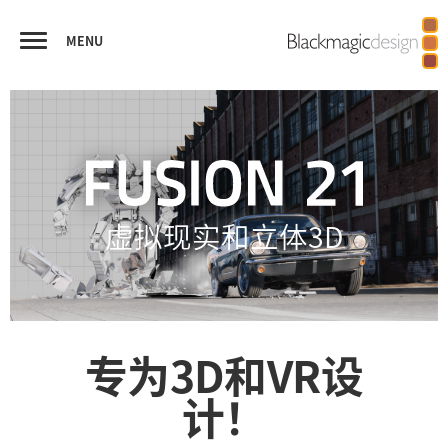
MENU
FUSION
视觉特效合成
虚拟现实和立体3D
播出图文和字幕
优秀作品
功能对比
虚拟现实和立体3D
专为3D和VR设
计！