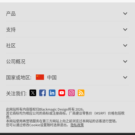
产品
专业摄影机
支持
DaVinci Resolve和Fusion软件
ATEM Production Switcher系列
经销商
社区
Ultimatte
支持中心
硬盘录机
联系我们
Splice社区
公司概况
采集和输出
Cintel胶片扫描
办事处
格式转换
国家或地区:
中国
关于我们
广播级转换器
合作伙伴
监看
请选择国家或地区
关注我们:
媒体
网络存储
MultiView
Argentina
此网站所有内容版权归Blackmagic Design所有 2026。
信号分配
其它商标均为相应公司的商标或注册商标。厂商建议零售价（MSRP）价格包括税
费。
流媒体直播及编码
Australia
本网站使用再营销服务在第三方网站上向之前浏览过本网站的访客进行营销。
您可以通过修改Cookie设置随时选择退出。
隐私政策
Austria