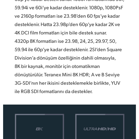
59.94i ve 60i’ye kadar desteklenir. 1080p, 1080PsF
ve 2160p formatları ise 23.98’den 60 fps’ye kadar
desteklenir. Hatta 23.98p’den 60p’ye kadar 2K ve
4K DCI film formatları için bile destek sunar.
4320p 8K formatları ise 23.98, 24, 25, 29.97, 50,
59.94 ile 60p’ye kadar desteklenir. 2SI’den Square
Division’a dönüşüm özelliğinin dahili olmasıyla,
8K bir kaynak, monitör için otomatikman
dönüştürülür. Teranex Mini 8K HDR; A ve B Seviye
3G-SDI’nın her ikisini desteklemekle birlikte, YUV
ile RGB SDI formatlarını da destekler.