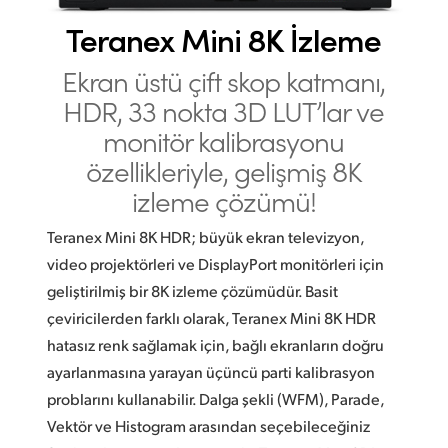
Finland
Teranex Mini 8K İzleme
France
Ekran üstü çift skop katmanı,
HDR,
33 nokta 3D LUT’lar
ve
Germany
monitör kalibrasyonu
Hong Kong SAR, China
özellikleriyle, gelişmiş 8K
izleme çözümü!
India
Italy
Teranex Mini 8K HDR; büyük ekran televizyon,
video projektörleri
ve DisplayPort monitörleri için
Japan
geliştirilmiş bir 8K izleme çözümüdür. Basit
çeviricilerden farklı olarak, Teranex Mini 8K HDR
Korea
hatasız renk sağlamak için, bağlı ekranların doğru
Mexico
ayarlanmasına yarayan üçüncü parti kalibrasyon
problarını kullanabilir. Dalga şekli (WFM), Parade,
Malaysia
Vektör ve Histogram arasından seçebileceğiniz