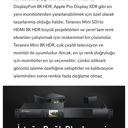
DisplayPort 8K HDR, Apple Pro Display XDR gibi en
yeni monitörlerden yararlanabilmek için özel olarak
tasarlanmış olduğu halde; Teranex Mini SDI to
HDMI 8K HDR büyük projektörleri ve yerel tam renk
ekranları çalıştırmak için mükemmel bir çözümdür.
Teranex Mini 8K HDR, çok çeşitli televizyon ve
monitör ile uyumludur. Ancak, en iyi renk doğruluğu
için monitörler en iyi seçenektir; çünkü istikrarlı
görüntü işleme özelliğine sahiptirler ve kalibrasyon
işleminden sonra renkte fazla değişme olmaz.