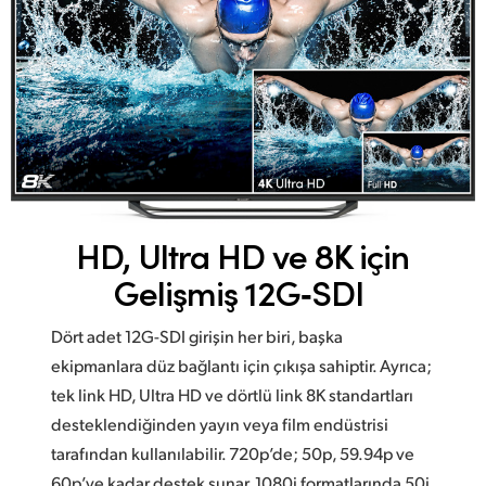
HD, Ultra HD ve 8K
için
Gelişmiş 12G‑SDI
Dört adet 12G-SDI girişin her biri, başka
ekipmanlara düz bağlantı için çıkışa sahiptir. Ayrıca;
tek link HD, Ultra HD ve dörtlü link 8K standartları
desteklendiğinden yayın veya film endüstrisi
tarafından kullanılabilir. 720p’de; 50p, 59.94p ve
60p’ye kadar destek sunar. 1080i formatlarında 50i,