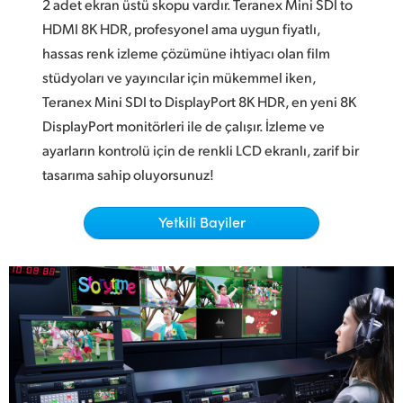
Netherlands
2 adet ekran üstü skopu vardır. Teranex Mini SDI to
HDMI 8K HDR, profesyonel ama uygun fiyatlı,
New Zealand
hassas renk izleme çözümüne ihtiyacı olan film
stüdyoları ve yayıncılar için mükemmel iken,
Norway
Teranex Mini SDI to DisplayPort 8K HDR,
en yeni
8K
Poland
DisplayPort monitörleri ile de çalışır. İzleme ve
ayarların kontrolü için de renkli LCD ekranlı, zarif bir
Portugal
tasarıma sahip oluyorsunuz!
Singapore
Yetkili Bayiler
South Africa
Spain
Sweden
Chinese Taipei
Turkey