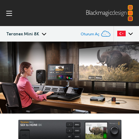
Teranex Mini 8K
Oturum Aç
Teranex Mini 8K
Argentina
Australia
Skoplar
Austria
Teknik
Brazil
Canada
China
Denmark