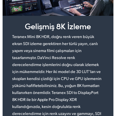
UAE
Ukraine
Gelişmiş 8K İzleme
United Kingdom
Teranex Mini 8K HDR, doğru renk veren büyük
United States
ekran SDI izleme gerektiren her türlü yayın, canlı
yapım veya sinema filmi çalışmaları için
tasarlanmıştır. DaVinci Resolve renk
derecelendirme işlemlerini doğru olarak izlemek
için mükemmeldir. Her iki model de 3D LUT’ları ve
skopları kendisi çizdiği için CPU ve GPU işlemenin
yükünü hafifletebilirsiniz. Bu, yoğun 8K formatları
kullanırken önemlidir. Teranex SDI to DisplayPort
8K HDR ile bir Apple Pro Display XDR
kullandığınızda, kesin doğrulukta renk
derecelendirme için renk uzayını ve gammayı, SDI