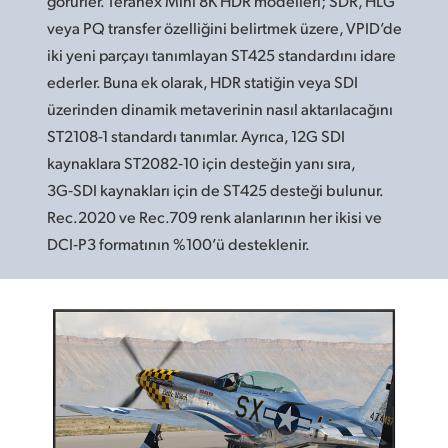
görürler. Teranex Mini 8K HDR modelleri; SDR, HLG
veya PQ transfer özelliğini belirtmek üzere, VPID’de
iki yeni parçayı tanımlayan ST425 standardını idare
ederler. Buna ek olarak, HDR statiğin veya SDI
üzerinden dinamik metaverinin nasıl aktarılacağını
ST2108-1 standardı tanımlar. Ayrıca, 12G SDI
kaynaklara ST2082‑10 için desteğin yanı sıra,
3G‑SDI kaynakları için de ST425 desteği bulunur.
Rec.2020 ve Rec.709 renk alanlarının her ikisi ve
DCI‑P3 formatının %100’ü desteklenir.