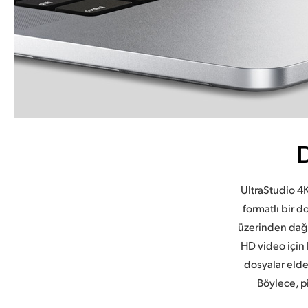
UltraStudio 4
formatlı bir d
üzerinden dağıt
HD video için 
dosyalar elde
Böylece, p