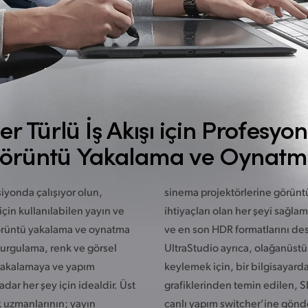
er Türlü İş Akışı için Profesyon
örüntü
Yakalama ve Oynatm
siyonda çalışıyor olun,
sinema projektörlerine görünt
 için kullanılabilen yayın ve
ihtiyaçları olan her şeyi sağla
görüntü yakalama ve oynatma
ve en son HDR formatlarını des
 kurgulama, renk ve görsel
UltraStudio ayrıca, olağanüstü 
 yakalamaya ve yapım
keylemek için,
bir bilgisayard
dar her şey için idealdir. Üst
grafiklerinden
temin edilen,
SD
 uzmanlarının; yayın
canlı yapım switcher’ine
gönde