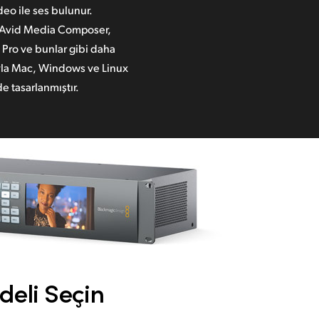
eo ile ses bulunur.
, Avid Media Composer,
 Pro ve bunlar gibi daha
ıyla Mac, Windows ve Linux
de tasarlanmıştır.
deli Seçin