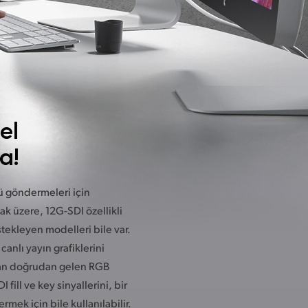
el
a!
ü göndermeleri için
mak üzere, 12G-SDI özellikli
tekleyen modelleri bile var.
canlı yayın grafiklerini
an
doğrudan gelen RGB
I fill ve key sinyallerini, bir
rmek için
bile kullanılabilir.