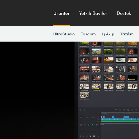
Ürünler
Yetkili Bayiler
Destek
Tasarım
İş Akışı
Yazılım
UltraStudio