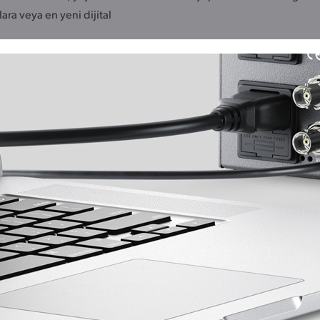
lara
veya en yeni dijital