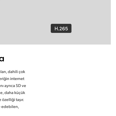
a
an, dahili çok
eriğin internet
ını ayrıca SD ve
ede, daha küçük
zelliği taşır.
e edebilen,