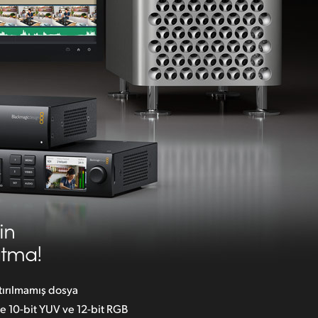
in
tma!
tırılmamış dosya
de
10-bit YUV ve 12-bit RGB