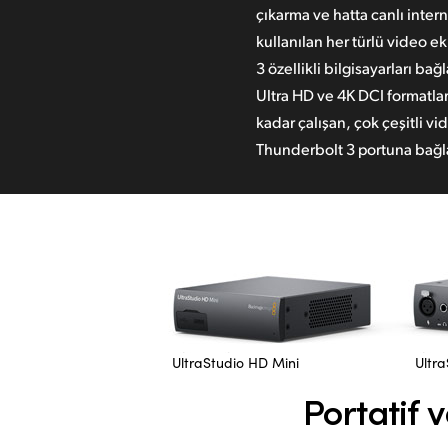
çıkarma ve hatta canlı intern
kullanılan her türlü video e
3 özellikli bilgisayarları ba
Ultra HD ve 4K DCI formatl
kadar çalışan, çok çeşitli vid
Thunderbolt 3 portuna bağla
UltraStudio HD Mini
Ultra
Portatif 