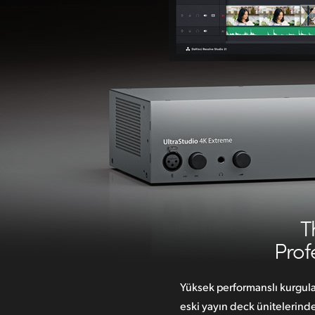
T
Prof
Yüksek performanslı kurgul
eski yayın
deck ünitelerinden