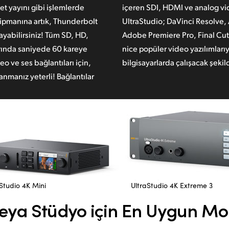
et yayını gibi işlemlerde
içeren SDI, HDMI ve analog vid
kipmanına artık, Thunderbolt
UltraStudio; DaVinci Resolve
ğlayabilirsiniz! Tüm SD, HD,
Adobe Premiere Pro, Final Cut
arında saniyede 60 kareye
nice popüler video yazılımlar
eo ve ses bağlantıları için,
bilgisayarlarda
çalışacak şekil
nmanız yeterli! Bağlantılar
Studio 4K Mini
UltraStudio 4K Extreme 3
veya Stüdyo
için En Uygun Mo