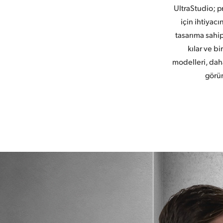
UltraStudio; 
için ihtiyac
tasarıma sahip
kılar ve b
modelleri,
daha
görü