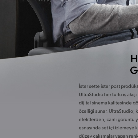
H
G
İster sette ister post prodük
UltraStudio her türlü iş akışı
dijital sinema kalitesinde 
özelliği sunar. UltraStudio;
efektlerden, canlı görüntü
esnasında set içi izlemeye ka
düzey çalışmalar yapan renk