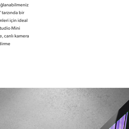
ağlanabilmeniz
'
tarzında bir
leri için ideal
Studio Mini
e, canlı kamera
dirme