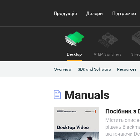
Продукція
Дилери
Підтримка
Desktop
ATEM Switchers
Stre
Overview
SDK and Software
Resources
Manuals
Посібник з 
Містить опис 
рішень Blackma
включаючи DeckL