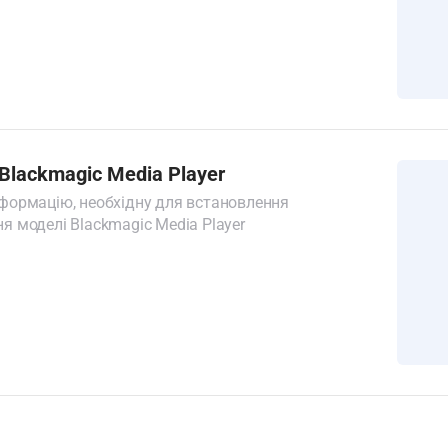
 Blackmagic Media Player
нформацію, необхідну для встановлення
я моделі Blackmagic Media Player