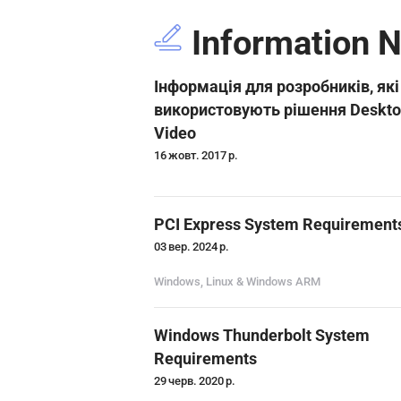
Information 
Інформація для розробників, які
використовують рішення Deskt
Video
16 жовт. 2017 р.
PCI Express System Requirement
03 вер. 2024 р.
Windows, Linux & Windows ARM
Windows Thunderbolt System
Requirements
29 черв. 2020 р.