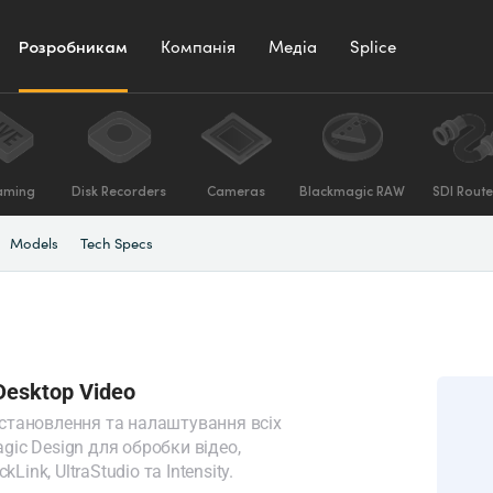
Розробникам
Компанія
Медіа
Splice
aming
Disk Recorders
Cameras
Blackmagic RAW
SDI Route
Models
Tech Specs
Desktop Video
встановлення та налаштування всіх
gic Design для обробки відео,
ink, UltraStudio та Intensity.