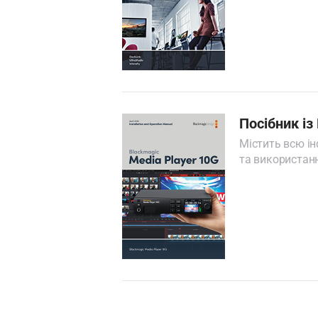
Посібник із
Містить всю і
та використанн