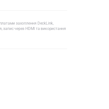
 платами захоплення DeckLink,
я, запис через HDMI та використання