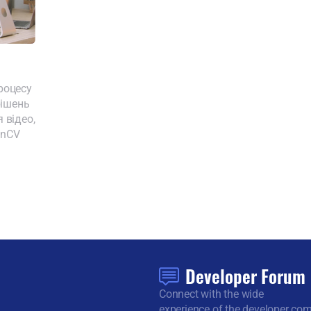
роцесу
рішень
 відео,
enCV
у
Developer Forum
Connect with the wide
experience of the developer co