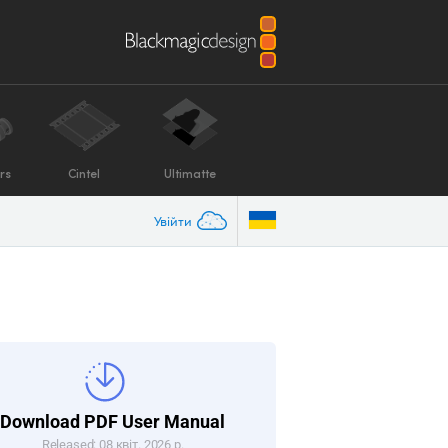
rs
Cintel
Ultimatte
Увійти
Download PDF User Manual
Released: 08 квіт. 2026 р.