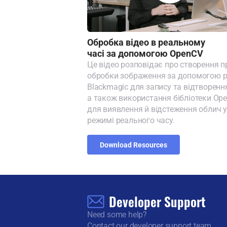
Обробка відео в реальному
часі за допомогою OpenCV
Це відео розповідає про створення п
обробки зображення за допомогою 
Blackmagic для запису та відтворення
а також використання бібліотеки Op
для виявлення й відстеження облич 
режимі реального часу.
Download Resources
Developer Support
Need some help?
Contact our developer support team.