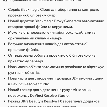
Сервіс Blackmagic Cloud для зберігання та контролю
проектних бібліотек у хмарі.
Новий додаток Blackmagic Proxy Generator автоматично
створює проксі-файли та керує ними.
Можливість переключення між проксі-файлами та
оригінальними кліпами камери.
Розумне визначення шляхів для автоматичної
прив'язки файлів.
Оптимізована робота з проектною бібліотекою на
приватному сервері.
Нова маска об'єкта автоматично розпізнає та відстежує
рух тисяч об'єктів.
Нова карта для створення підкладки 3D-глибини сцени
в DaVinci Resolve Studio.
Новий трекер для відстеження руху змінюваних
поверхонь у DaVinci Resolve Studio.
Режим Ultra Beauty в Resolve FX забезпечує додаткові
можливості косметичного коригування.