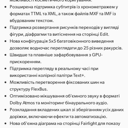
Розширена підтримка субтитрів із хронометражем у
форматах TTML та XML, а також файлів MXF та IMF із
вбудованим текстом.
Підтримка розвертання рисунків переходів у вигляді
фігури, діафрагми та витіснення на сторінці Edit.
Нова конфігурація 5x5 багатовіконного виведення
дозволяє водночас переглядати до 25 різних ракурсів.
Швидше та плавніше зафарбовування з GPU-
прискоренням.
Підтримка перегляду в реальному часі при
використанні колірної палітри Text+.
Можливість перетворення фіксованих шин на
структуру FlexBus.
Оптимізовано мікшування об'ємного звуку в форматі
Dolby Atmos та моніторинг бінаурального аудіо.
Розкладання вкладених шкал зі зберіганням усіх даних
доріжки, включаючи ефекти та автоматизацію.
Нова об'ємна діаграма на сторінці Fairlight для показу