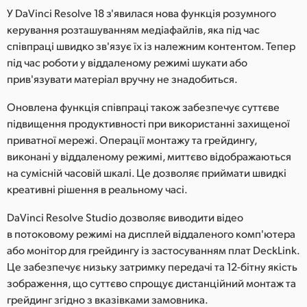
У DaVіnci Resolve 18 з'явилася нова функція розумного
керування розташуванням медіафайлів, яка під час
співпраці швидко зв'язує їх із належним контентом. Тепер
під час роботи у віддаленому режимі шукати або
прив'язувати матеріал вручну не знадобиться.
Оновлена функція співпраці також забезпечує суттєве
підвищення продуктивності при використанні захищеної
приватної мережі. Операції монтажу та грейдингу,
виконані у віддаленому режимі, миттєво відображаються
на сумісній часовій шкалі. Це дозволяє приймати швидкі
креативні рішення в реальному часі.
DaVinci Resolve Studio дозволяє виводити відео
в потоковому режимі на дисплей віддаленого комп'ютера
або монітор для грейдингу із застосуванням плат DeckLink.
Це забезпечує низьку затримку передачі та 12-бітну якість
зображення, що суттєво спрощує дистанційний монтаж та
грейдинг згідно з вказівками замовника.