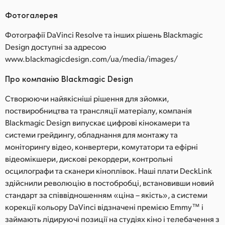
Фотогалерея
Фотографії DaVinci Resolve та інших рішень Blackmagic
Design доступні за адресою
www.blackmagicdesign.com/ua/media/images/
Про компанію Blackmagic Design
Створюючи найякісніші рішення для зйомки,
поствиробництва та трансляції матеріалу, компанія
Blackmagic Design випускає цифрові кінокамери та
системи грейдингу, обладнання для монтажу та
моніторингу відео, конвертери, комутатори та ефірні
відеомікшери, дискові рекордери, контрольні
осцилографи та сканери кіноплівок. Наші плати DeckLink
здійснили революцію в постобробці, встановивши новий
стандарт за співвідношенням «ціна – якість», а системи
корекції кольору DaVinci відзначені премією Emmy™ і
займають лідируючі позиції на студіях кіно і телебачення з