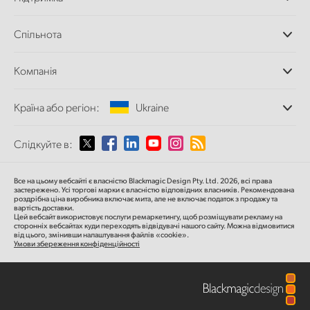
Додатки DaVinci
Resolve і Fusion
Дилери
Спільнота
Відеомікшери ATEM
Центр підтримки
Ultimatte
Зворотній зв'язок
Splice Community
Компанія
Дискові рекордери
Захоплення
Офіси
та відтворення
Країна або регіон:
Ukraine
Про нас
Сканер Cintel
Партнери
Перетворення форматів
Виберіть вашу країну або регіон
Слідкуйте в:
Медіа
Мовні конвертери
Моніторинг
Argentina
Все на цьому вебсайті є власністю Blackmagic Design Pty. Ltd. 2026, всі права
Мережеве сховище
застережено.
Усі торгові марки є власністю відповідних власників.
Рекомендована
роздрібна ціна
виробника включає мита, але не включає податок з продажу та
MultiView
Australia
вартість доставки.
Цей вебсайт використовує послуги ремаркетингу, щоб розміщувати рекламу на
Маршрутизація та розподіл
сторонніх вебсайтах куди переходять відвідувачі нашого сайту. Можна відмовитися
від цього, змінивши налаштування файлів «cookie».
Стрімінг та кодування
Austria
Умови збереження конфіденційності
Brazil
Canada