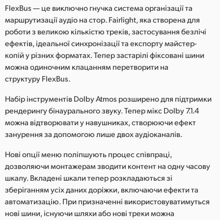
FlexBus — це виключно гнучка система організації та
маршрутизації аудіо на стор. Fairlight, яка створена для
роботи з великою кількістю треків, застосування безлічі
ефектів, ідеальної синхронізації та експорту майстер-
копій у різних форматах. Тепер застарілі фіксовані шини
можна одиночним клацанням перетворити на
структуру FlexBus.
Набір інструментів Dolby Atmos розширено для підтримки
рендерингу бінаурального звуку. Тепер мікс Dolby 7.1.4
можна відтворювати у навушниках, створюючи ефект
занурення за допомогою лише двох аудіоканалів.
Нові опції меню поліпшують процес співпраці,
дозволяючи монтажерам зводити контент на одну часову
шкалу. Вкладені шкали тепер розкладаються зі
зберіганням усіх даних доріжки, включаючи ефекти та
автоматизацію. При призначенні використовуватимуться
нові шини, існуючи шляхи або нові треки можна