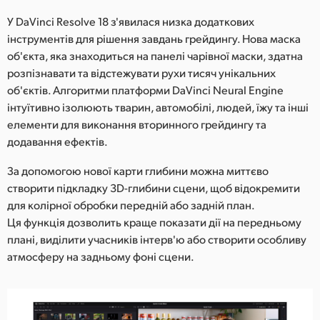
У DaVinci Resolve 18 з'явилася низка додаткових
інструментів для рішення завдань грейдингу. Нова маска
об'єкта, яка знаходиться на панелі чарівної маски, здатна
розпізнавати та відстежувати рухи тисяч унікальних
об'єктів. Алгоритми платформи DaVinci Neural Engine
інтуїтивно ізолюють тварин, автомобілі, людей, їжу та інші
елементи для виконання вторинного грейдингу та
додавання ефектів.
За допомогою нової карти глибини можна миттєво
створити підкладку 3D-глибини сцени, щоб відокремити
для колірної обробки передній або задній план.
Ця функція дозволить краще показати дії на передньому
плані, виділити учасників інтерв'ю або створити особливу
атмосферу на задньому фоні сцени.