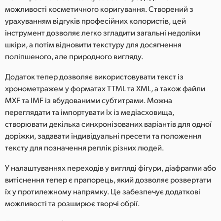
можливості косметичного коригування. Створений з
урахуванням відгуків професійних колористів, цей
інструмент дозволяє легко згладити загальні недоліки
шкіри, а потім відновити текстуру для досягнення
поліпшеного, але природного вигляду.
Додаток тепер дозволяє використовувати текст із
хронометражем у форматах TTML та XML, а також файли
MXF та IMF із вбудованими субтитрами. Можна
переглядати та імпортувати їх із медіасховища,
створювати декілька синхронізованих варіантів для одної
доріжки, задавати індивідуальні пресети та положення
тексту для позначення реплік різних людей.
У налаштуваннях переходів у вигляді фігури, діафрагми або
витіснення тепер є прапорець, який дозволяє розвертати
їх у протилежному напрямку. Це забезпечує додаткові
можливості та розширює творчі обрії.