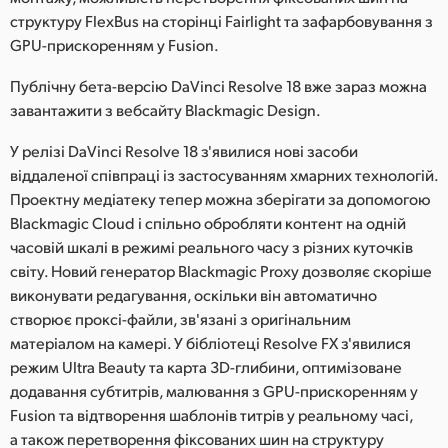
Netherlands
структуру FlexBus на сторінці Fairlight та зафарбовування з
GPU-прискоренням у Fusion.
New Zealand
Публічну бета-версію DaVinci Resolve 18 вже зараз можна
Norway
завантажити з вебсайту Blackmagic Design.
Poland
У релізі DaVinci Resolve 18 з'явилися нові засоби
віддаленої співпраці із застосуванням хмарних технологій.
Portugal
Проектну медіатеку тепер можна зберігати за допомогою
Singapore
Blackmagic Cloud і спільно обробляти контент на одній
часовій шкалі в режимі реального часу з різних куточків
South Africa
світу. Новий генератор Blackmagic Proxy дозволяє скоріше
виконувати редагування, оскільки він автоматично
Spain
створює проксі-файли, зв'язані з оригінальним
матеріалом на камері. У бібліотеці Resolve FX з'явилися
Sweden
режим Ultra Beauty та карта 3D-глибини, оптимізоване
Chinese Taipei
додавання субтитрів, малювання з GPU-прискоренням у
Fusion та відтворення шаблонів титрів у реальному часі,
Turkey
а також перетворення фіксованих шин на структуру