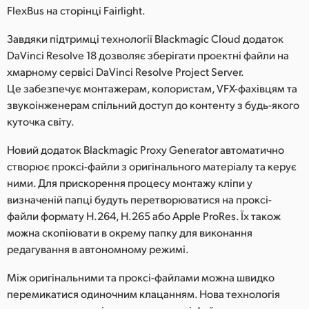
FlexBus на сторінці Fairlight.
UAE
Завдяки підтримці технології Blackmagic Cloud додаток
Ukraine
DaVinci Resolve 18 дозволяє зберігати проектні файли на
хмарному сервісі DaVinci Resolve Project Server.
United Kingdom
Це забезпечує монтажерам, колористам, VFX-фахівцям та
звукоінженерам спільний доступ до контенту з будь-якого
United States
куточка світу.
Новий додаток Blackmagic Proxy Generator автоматично
створює проксі-файли з оригінального матеріалу та керує
ними. Для прискорення процесу монтажу кліпи у
визначеній папці будуть перетворюватися на проксі-
файли формату H.264, H.265 або Apple ProRes. Їх також
можна скопіювати в окрему папку для виконання
редагування в автономному режимі.
Між оригінальними та проксі-файлами можна швидко
перемикатися одиночним клацанням. Нова технологія