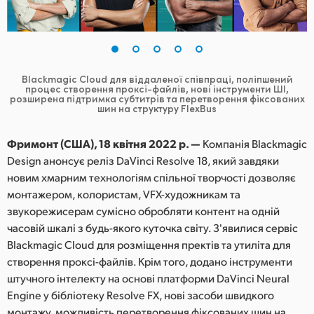
Finland
France
Germany
Blackmagic Cloud для віддаленої співпраці, поліпшений
процес створення проксі-файлів,
нові інструменти ШІ,
розширена підтримка субтитрів та перетворення фіксованих
Hong Kong SAR, China
шин на структуру FlexBus
India
Фримонт (США), 18 квітня 2022 р. —
Компанія Blackmagic
Design анонсує реліз DaVinci Resolve 18, який завдяки
Italy
новим хмарним технологіям спільної творчості дозволяє
монтажером, колористам, VFX-художникам та
Japan
звукорежисерам сумісно обробляти контент на одній
Korea
часовій шкалі з будь-якого куточка світу. З'явилися сервіс
Blackmagic Cloud для розміщення пректів та утиліта для
Mexico
створення проксі-файлів. Крім того, додано інструменти
штучного інтелекту на основі платформи DaVinci Neural
Malaysia
Engine у бібліотеку Resolve FX, нові засоби швидкого
монтажу, можливість перетворення фіксованих шин на