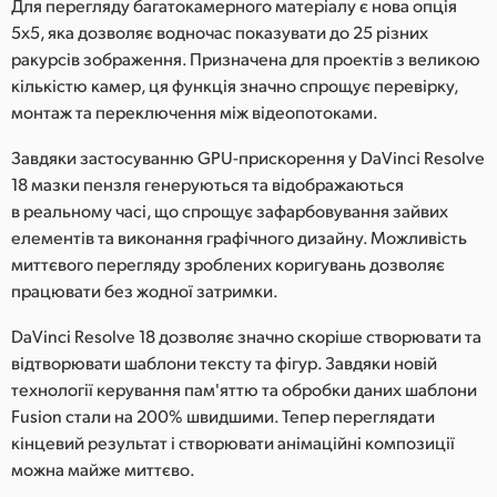
Для перегляду багатокамерного матеріалу є нова опція
5x5, яка дозволяє водночас показувати до 25 різних
ракурсів зображення. Призначена для проектів з великою
кількістю камер, ця функція значно спрощує перевірку,
монтаж та переключення між відеопотоками.
Завдяки застосуванню GPU-прискорення у DaVinci Resolve
18 мазки пензля генеруються та відображаються
в реальному часі, що спрощує зафарбовування зайвих
елементів та виконання графічного дизайну. Можливість
миттєвого перегляду зроблених коригувань дозволяє
працювати без жодної затримки.
DaVinci Resolve 18 дозволяє значно скоріше створювати та
відтворювати шаблони тексту та фігур. Завдяки новій
технології керування пам'яттю та обробки даних шаблони
Fusion стали на 200% швидшими. Тепер переглядати
кінцевий результат і створювати анімаційні композиції
можна майже миттєво.