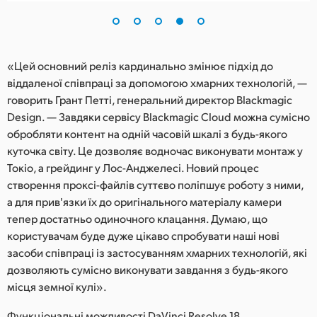
«Цей основний реліз кардинально змінює підхід до
віддаленої співпраці за допомогою хмарних технологій, —
говорить Грант Петті, генеральний директор Blackmagic
Design. — Завдяки сервісу Blackmagic Cloud можна сумісно
обробляти контент на одній часовій шкалі з будь-якого
куточка світу. Це дозволяє водночас виконувати монтаж у
Токіо, а грейдинг у Лос-Анджелесі. Новий процес
створення проксі-файлів суттєво поліпшує роботу з ними,
а для прив'язки їх до оригінального матеріалу камери
тепер достатньо одиночного клацання. Думаю, що
користувачам буде дуже цікаво спробувати наші нові
засоби співпраці із застосуванням хмарних технологій, які
дозволяють сумісно виконувати завдання з будь-якого
місця земної кулі».
Функціональні можливості DaVinci Resolve 18