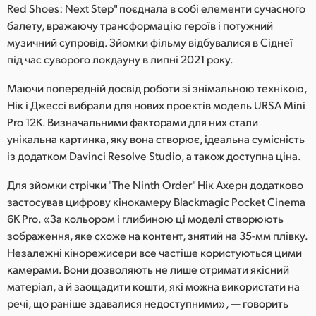
Red Shoes: Next Step" поєднала в собі елементи сучасного
UAE
балету, вражаючу трансформацію героїв і потужний
музичний супровід. Зйомки фільму відбувалися в Сіднеї
Ukraine
під час суворого локдауну в липні 2021 року.
United Kingdom
Маючи попередній досвід роботи зі знімальною технікою,
Нік і Джессі вибрали для нових проектів модель URSA Mini
United States
Pro 12K. Визначальними факторами для них стали
унікальна картинка, яку вона створює, ідеальна сумісність
із додатком Davinci Resolve Studio, а також доступна ціна.
Для зйомки стрічки "The Ninth Order" Нік Ахерн додатково
застосував цифрову кінокамеру Blackmagic Pocket Cinema
6K Pro. «За кольором і глибиною ці моделі створюють
зображення, яке схоже на контент, знятий на 35-мм плівку.
Незалежні кінорежисери все частіше користуються цими
камерами. Вони дозволяють не лише отримати якісний
матеріал, а й заощадити кошти, які можна використати на
речі, що раніше здавалися недоступними», — говорить