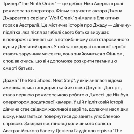
Netherlands
Трилер "The Ninth Order" — це дебют Ніка Ахерна в ролі
режисера та оператора. Фільм за участю актора Джона
New Zealand
Джарратта з серіалу "Wolf Creek" знімали в Блакитних
горах в Австралії. Це містична історія про Джаду — дівчину-
Norway
підлітка, яка після загибелі свого батька вирушає
в подорож і опиняється в потойбічному світі старовинного
Poland
культу Дев'ятий орден. У той час як друзі головної героїні
Portugal
стають заручниками секти, вона знайомиться з Фінном,
сподіваючись, що він допоможе розкрити таємницю
Singapore
смерті батька.
South Africa
Драма "The Red Shoes: Next Step", у якій знялася відома
американська танцюристка й акторка Джулієт Догерті,
Spain
стала першою режисерською роботою Джессі, де Нік був
оператором додаткової камери. У цій підлітковій історії
Sweden
дівчина стає свідком жахливої аварії та, долаючи наслідки
шоку, намагається повернутися до занять улюбленою
Chinese Taipei
справою. Завдяки постановці колишнього соліста
Turkey
Австралійського балету Деніела Гаудіелло стрічка "The