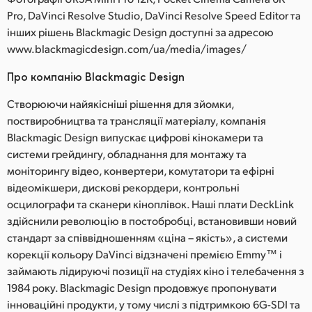
Pro, DaVinci Resolve Studio, DaVinci Resolve Speed Editor та
інших рішень Blackmagic Design доступні за адресою
www.blackmagicdesign.com/ua/media/images/
Про компанію Blackmagic Design
Створюючи найякісніші рішення для зйомки,
поствиробництва та трансляції матеріалу, компанія
Blackmagic Design випускає цифрові кінокамери та
системи грейдингу, обладнання для монтажу та
моніторингу відео, конвертери, комутатори та ефірні
відеомікшери, дискові рекордери, контрольні
осцилографи та сканери кіноплівок. Наші плати DeckLink
здійснили революцію в постобробці, встановивши новий
стандарт за співвідношенням «ціна – якість», а системи
корекції кольору DaVinci відзначені премією Emmy™ і
займають лідируючі позиції на студіях кіно і телебачення з
1984 року. Blackmagic Design продовжує пропонувати
інноваційні продукти, у тому числі з підтримкою 6G-SDI та