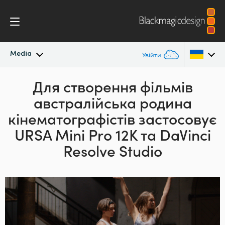
Media
Увійти
Останні новини
Для створення
фільмів
Argentina
австралійська
родина
Australia
Архів новин
кінематографістів застосовує
Austria
URSA
Mini Pro 12K та DaVinci
Галерея зображень
Resolve Studio
Brazil
Canada
China
Denmark