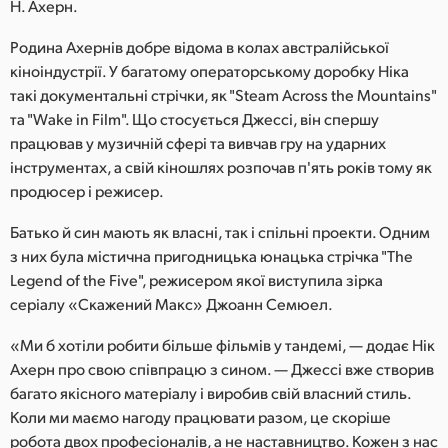
Н. Ахерн.
Родина Ахернів добре відома в колах австралійської
кіноіндустрії. У багатому операторському доробку Ніка
такі документальні стрічки, як "Steam Across the Mountains"
та "Wake in Film". Що стосується Джессі, він спершу
працював у музичній сфері та вивчав гру на ударних
інструментах, а свій кіношлях розпочав п'ять років тому як
продюсер і режисер.
Батько й син мають як власні, так і спільні проекти. Одним
з них була містична пригодницька юнацька стрічка "The
Legend of the Five", режисером якої виступила зірка
серіалу «Скажений Макс» Джоанн Семюел.
«Ми б хотіли робити більше фільмів у тандемі, — додає Нік
Ахерн про свою співпрацю з сином. — Джесcі вже створив
багато якісного матеріалу і виробив свій власний стиль.
Коли ми маємо нагоду працювати разом, це скоріше
робота двох професіоналів, а не наставництво. Кожен з нас