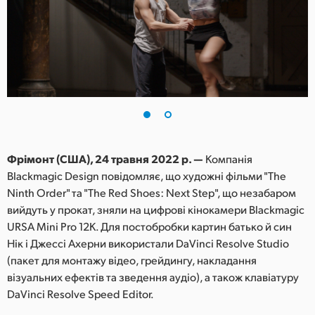
Finland
France
Germany
Hong Kong SAR, China
India
Фрімонт (США), 24 травня 2022 р. —
Компанія
Italy
Blackmagic Design повідомляє, що художні фільми "The
Ninth Order" та "The Red Shoes: Next Step", що незабаром
Japan
вийдуть у прокат, зняли на цифрові кінокамери Blackmagic
Korea
URSA Mini Pro 12K. Для постобробки картин батько й син
Нік і Джессі Ахерни використали DaVinci Resolve Studio
Mexico
(пакет для монтажу відео, грейдингу, накладання
візуальних ефектів та зведення аудіо), а також клавіатуру
Malaysia
DaVinci Resolve Speed Editor.