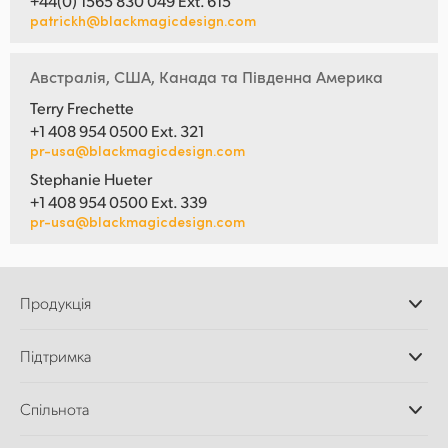
+44(0) 1565 830 049 Ext. 615
patrickh@blackmagicdesign.com
Австралія, США, Канада та Південна Америка
Terry Frechette
+1 408 954 0500 Ext. 321
pr-usa@blackmagicdesign.com
Stephanie Hueter
+1 408 954 0500 Ext. 339
pr-usa@blackmagicdesign.com
Продукція
Професійні камери
Підтримка
Додатки DaVinci
Resolve і Fusion
Дилери
Спільнота
Відеомікшери ATEM
Центр підтримки
Ultimatte
Зворотній зв'язок
Splice Community