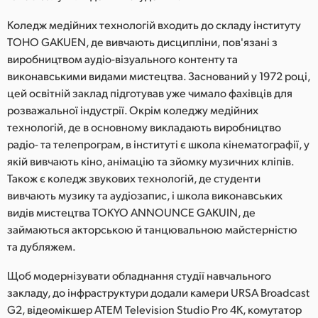
Netherlands
Коледж медійних технологій входить до складу інституту
New Zealand
TOHO GAKUEN, де вивчають дисципліни, пов'язані з
виробництвом аудіо-візуального контенту та
Norway
виконавськими видами мистецтва. Заснований у 1972 році,
цей освітній заклад підготував уже чимало фахівців для
Poland
розважальної індустрії. Окрім коледжу медійних
Portugal
технологій, де в основному викладають виробництво
радіо- та телепрограм, в інституті є школа кінематографії, у
Singapore
якій вивчають кіно, анімацію та зйомку музичних кліпів.
Також є коледж звукових технологій, де студенти
South Africa
вивчають музику та аудіозапис, і школа виконавських
видів мистецтва TOKYO ANNOUNCE GAKUIN, де
Spain
займаються акторською й танцювальною майстерністю
Sweden
та дубляжем.
Щоб модернізувати обладнання студії навчального
Chinese Taipei
закладу, до інфраструктури додали камери URSA Broadcast
Turkey
G2, відеомікшер ATEM Television Studio Pro 4K, комутатор