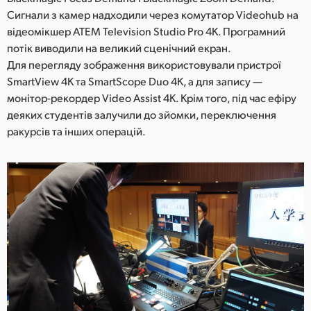
Сигнали з камер надходили через комутатор Videohub на
відеомікшер ATEM Television Studio Pro 4K. Програмний
потік виводили на великий сценічний екран.
Для перегляду зображення використовували пристрої
SmartView 4K та SmartScope Duo 4K, а для запису —
монітор-рекордер Video Assist 4K. Крім того, під час ефіру
деяких студентів залучили до зйомки, переключення
ракурсів та інших операцій.