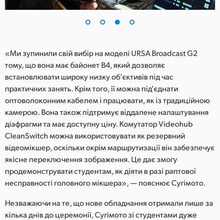
«Ми зупинили свій вибір на моделі URSA Broadcast G2
тому, що вона має байонет B4, який дозволяє
встановлювати широку низку об'єктивів під час
практичних занять. Крім того, її можна під'єднати
оптоволоконним кабелем і працювати, як із традиційною
камерою. Вона також підтримує віддалене налаштування
діафрагми та має доступну ціну. Комутатор Videohub
CleanSwitch можна використовувати як резервний
відеомікшер, оскільки окрім маршрутизації він забезпечує
якісне переключення зображення. Це дає змогу
продемонструвати студентам, як діяти в разі раптової
несправності головного мікшера», — пояснює Сугімото.
Незважаючи на те, що нове обладнання отримали лише за
кілька днів до церемонії, Сугімото зі студентами дуже