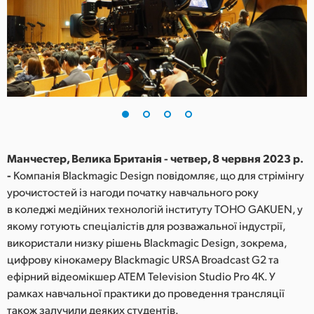
Finland
France
Germany
Hong Kong SAR, China
India
Манчестер, Велика Британія - четвер, 8 червня 2023 р.
Italy
-
Компанія Blackmagic Design повідомляє, що для стрімінгу
урочистостей із нагоди початку навчального року
Japan
в коледжі медійних технологій інституту TOHO GAKUEN, у
Korea
якому готують спеціалістів для розважальної індустрії,
використали низку рішень Blackmagic Design, зокрема,
Mexico
цифрову кінокамеру Blackmagic URSA Broadcast G2 та
ефірний відеомікшер ATEM Television Studio Pro 4K. У
Malaysia
рамках навчальної практики до проведення трансляції
також залучили деяких студентів.