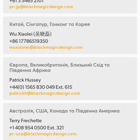
+81 3 5465 2101
pr-jp@blackmagicdesign.com
Китай, Сінгапур, Гонконг та Корея
Wu Xiaolei (吴晓磊)
+86 17786519350
wuxiaolei@blackmagicdesign.com
Європа, Великобританія, Близький Схід та
Південна Африка
Patrick Hussey
+44(0) 1565 830 049 Ext. 615
patrickh@blackmagicdesign.com
Австралія, США, Канада та Південна Америка
Terry Frechette
+1 408 954 0500 Ext. 321
pr-usa@blackmagicdesign.com