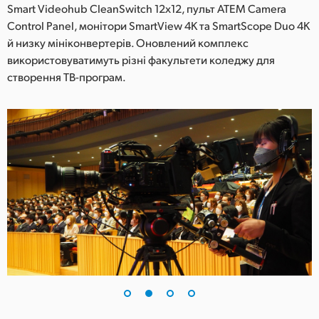
Smart Videohub CleanSwitch 12x12, пульт ATEM Camera
UAE
Control Panel, монітори SmartView 4K та SmartScope Duo 4K
й низку мініконвертерів. Оновлений комплекс
Ukraine
використовуватимуть різні факультети коледжу для
створення ТВ-програм.
United Kingdom
United States