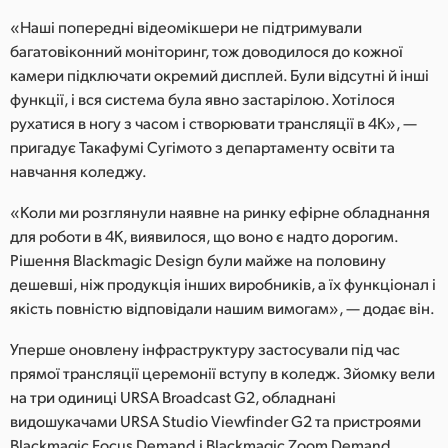
«Наші попередні відеомікшери не підтримували
багатовіконний моніторинг, тож доводилося до кожної
камери підключати окремий дисплей. Були відсутні й інші
функції, і вся система була явно застарілою. Хотілося
рухатися в ногу з часом і створювати трансляції в 4K», —
пригадує Такафумі Сугімото з департаменту освіти та
навчання коледжу.
«Коли ми розглянули наявне на ринку ефірне обладнання
для роботи в 4K, виявилося, що воно є надто дорогим.
Рішення Blackmagic Design були майже на половину
дешевші, ніж продукція інших виробників, а їх функціонал і
якість повністю відповідали нашим вимогам», — додає він.
Уперше оновлену інфраструктуру застосували під час
прямої трансляції церемонії вступу в коледж. Зйомку вели
на три одиниці URSA Broadcast G2, обладнані
видошукачами URSA Studio Viewfinder G2 та пристроями
Blackmagic Focus Demand і Blackmagic Zoom Demand.