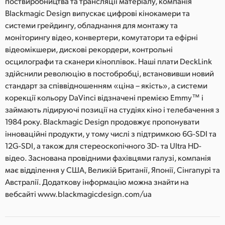
поствиробництва та трансляції матеріалу, компанія
Blackmagic Design випускає цифрові кінокамери та
системи грейдингу, обладнання для монтажу та
моніторингу відео, конвертери, комутатори та ефірні
відеомікшери, дискові рекордери, контрольні
осцилографи та сканери кіноплівок. Наші плати DeckLink
здійснили революцію в постобробці, встановивши новий
стандарт за співвідношенням «ціна – якість», а системи
корекції кольору DaVinci відзначені премією Emmy™ і
займають лідируючі позиції на студіях кіно і телебачення з
1984 року. Blackmagic Design продовжує пропонувати
інноваційні продукти, у тому числі з підтримкою 6G-SDI та
12G-SDI, а також для стереоскопічного 3D- та Ultra HD-
відео. Заснована провідними фахівцями галузі, компанія
має відділення у США, Великій Британії, Японії, Сінгапурі та
Австралії. Додаткову інформацію можна знайти на
вебсайті www.blackmagicdesign.com/ua