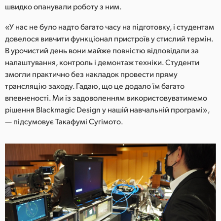
швидко опанували роботу з ним.
«У нас не було надто багато часу на підготовку, і студентам
довелося вивчити функціонал пристроїв у стислий термін.
В урочистий день вони майже повністю відповідали за
налаштування, контроль і демонтаж техніки. Студенти
змогли практично без накладок провести пряму
трансляцію заходу. Гадаю, що це додало їм багато
впевненості. Ми із задоволенням використовуватимемо
рішення Blackmagic Design у нашій навчальній програмі»,
— підсумовує Такафумі Сугімото.