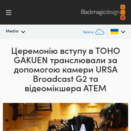
Media
Увійти
Останні новини
Церемонію вступу в TOHO
Argentina
GAKUEN транслювали за
Australia
Архів новин
допомогою камери
URSA
Austria
Broadcast G2 та
Галерея зображень
відеомікшера ATEM
Brazil
Canada
China
Denmark