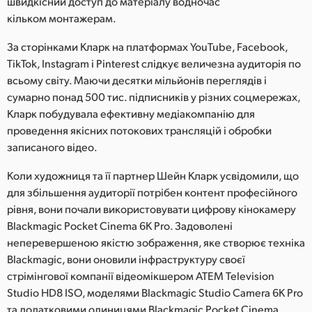
швидкісний доступ до матеріалу водночас
Netherlands
кільком монтажерам.
New Zealand
За сторінками Кларк на платформах YouTube, Facebook,
Norway
TikTok, Instagram і Pinterest слідкує величезна аудиторія по
всьому світу. Маючи десятки мільйонів переглядів і
Poland
сумарно понад 500 тис. підписників у різних соцмережах,
Кларк побудувала ефективну медіакомпанію для
Portugal
проведення якісних потокових трансляцій і обробки
записаного відео.
Singapore
Коли художниця та її партнер Шейн Кларк усвідомили, що
South Africa
для збільшення аудиторії потрібен контент професійного
рівня, вони почали використовувати цифрову кінокамеру
Spain
Blackmagic Pocket Cinema 6K Pro. Задоволені
Sweden
неперевершеною якістю зображення, яке створює техніка
Blackmagic, вони оновили інфраструктуру своєї
Chinese Taipei
стрімінгової компанії відеомікшером ATEM Television
Studio HD8 ISO, моделями Blackmagic Studio Camera 6K Pro
Turkey
та додатковими одиницями Blackmagic Pocket Cinema