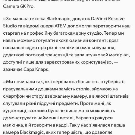
Camera 6K Pro.
UAE
«Знімальна техніка Blackmagic, додаток DaVinci Resolve
Ukraine
Studio та відеомікшери ATEM допомогли перетворити наш
стартап на професійну багатокамерну студію. Тепер ми
United Kingdom
навіть можемо готувати ексклюзивний контент: довгі
United States
навчальні відео про різні техніки розмальовування,
додаткові потокові трансляції та залаштунковий матеріал,
доступні лише для зареєстрованих користувачів», —
зазначає Сара Кларк.
«Ми починали так, як і переважна більшість ютуберів: із
прасувальними дошками замість столів, зйомкою на
смартфон чи стару дзеркальну камеру, а в якості штативів
слугували різні підручні предмети. Проте мені, як
художниці, важливо було не лише мати можливість
демонструвати найменші деталі, барви та ракурси
малюнка, а й говорити в кадрі. Так у нас з'явилася перша
камера Blackmagic, яких тепер шість, що дозволяє