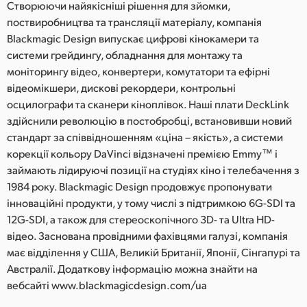
Створюючи найякісніші рішення для зйомки,
поствиробництва та трансляції матеріалу, компанія
Blackmagic Design випускає цифрові кінокамери та
системи грейдингу, обладнання для монтажу та
моніторингу відео, конвертери, комутатори та ефірні
відеомікшери, дискові рекордери, контрольні
осцилографи та сканери кіноплівок. Наші плати DeckLink
здійснили революцію в постобробці, встановивши новий
стандарт за співвідношенням «ціна – якість», а системи
корекції кольору DaVinci відзначені премією Emmy™ і
займають лідируючі позиції на студіях кіно і телебачення з
1984 року. Blackmagic Design продовжує пропонувати
інноваційні продукти, у тому числі з підтримкою 6G-SDI та
12G-SDI, а також для стереоскопічного 3D- та Ultra HD-
відео. Заснована провідними фахівцями галузі, компанія
має відділення у США, Великій Британії, Японії, Сінгапурі та
Австралії. Додаткову інформацію можна знайти на
вебсайті www.blackmagicdesign.com/ua