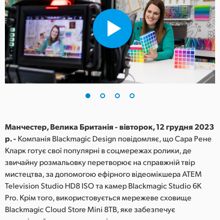
Finland
France
Germany
Hong Kong SAR, China
India
Italy
Манчестер, Велика Британія - вівторок, 12 грудня 2023
Japan
р. -
Компанія Blackmagic Design повідомляє, що Сара Рене
Кларк готує свої популярні в соцмережах ролики, де
Korea
звичайну розмальовку перетворює на справжній твір
мистецтва, за допомогою ефірного відеомікшера ATEM
Mexico
Television Studio HD8 ISO та камер Blackmagic Studio 6K
Pro. Крім того, використовується мережеве сховище
Malaysia
Blackmagic Cloud Store Mini 8TB, яке забезпечує