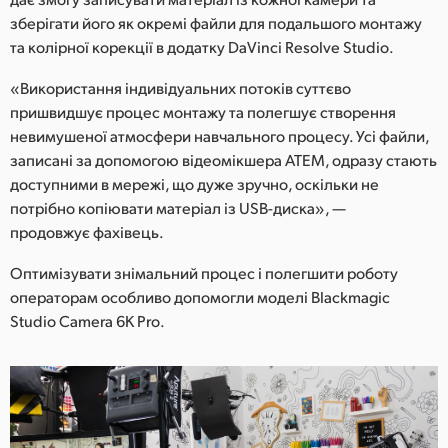
зберігати його як окремі файли для подальшого монтажу
та колірної корекції в додатку DaVinci Resolve Studio.
«Використання індивідуальних потоків суттєво
пришвидшує процес монтажу та полегшує створення
невимушеної атмосфери навчального процесу. Усі файли,
записані за допомогою відеомікшера ATEM, одразу стають
доступними в мережі, що дуже зручно, оскільки не
потрібно копіювати матеріал із USB-диска», —
продовжує фахівець.
Оптимізувати знімальний процес і полегшити роботу
операторам особливо допомогли моделі Blackmagic
Studio Camera 6K Pro.