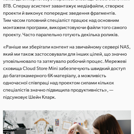
8TB. Спершу асистент завантажує медіафайли, створює
проекти й виконує попереднє зведення фрагментів.
Тим часом головний спеціаліст працює над основним
монтажем програми, використовуючи файли того самого
проекту. Часто паралельно готують декілька роликів.
«Раніше ми зберігали контент на звичайному сервері NAS,
який ми також застосовували для інших цілей, що значно
уповільнювало та затягувало робочий процес. Мережеві
сховища Cloud Store Mini забезпечують швидкий доступ
до багатокамерного 6K-матеріалу, а можливість
одночасної співпраці над проектом силами кількох
спеціалістів значно підвищила продуктивність», —
підсумовує Шейн Кларк.