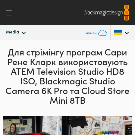
Media
Увійти
Останні новини
Для стрімінгу програм Сари
Argentina
Рене Кларк
використовують
Australia
Архів новин
ATEM Television Studio HD8
Austria
ISO,
Blackmagic Studio
Галерея зображень
Camera 6K Pro та Cloud Store
Brazil
Mini 8TB
Canada
China
Denmark