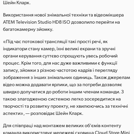
Шейн Кларк.
Використання нової знімальної техніки та відеомікшера
ATEM Television Studio HD8 ISO дозволило перейти на
багатокамерну зйомку.
«Під час потокової трансляції такі прості речі, як
індикатори стану камер, їхні великі екрани та зручні
органи керування суттєво спрощують увесь робочий
процес. Крім того, для нас дуже важливими є функції
запису, зйомки з різною частотою кадрів і перегляду
зображення з інших знімальних одиниць. Також джерелам
відео можна додавати ярлики, що за потреби дозволяє
швидко долучатися до роботи іншим членам команди. З
такою злагодженою системою легко зосередитися на
творчості та розвитку проекту, не хвилюючись за технічні
аспекти», — розповідає Шейн Кларк.
Для співпраці над монтажем великих об'ємів контенту
команда використовує мережеві сховища Cloud Store Mini