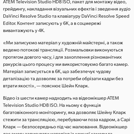
ATEM Television Studio HD8 ISO, пакет для монтажу відео,
грейдингу, накладання візуальних ефектів і зведення аудіо
DaVinci Resolve Studio та клавіатуру DaVinci Resolve Speed
Editor. Контент записують у 6K, а в соцмережі
вивантажують у 4K.
«Ми записуємо матеріал у художній майстерні, а також
ведемо потокові трансляції. Розмальовки виконуються
протягом довгого часу, і для захоплення різноманітних
ракурсів цього процесу ми використовуємо багато камер.
Матеріал записується в 6K, що забезпечує чудову
деталізацію та дозволяє за потреби обрізати кадри без
втрати якості», — пояснює Шейн Кларк.
Відео із шести камер надходить на відеомікшер ATEM
Television Studio HD8 ISO. На ньому є функція
багатовіконного моніторингу, яка дозволяє Шейну Кларк
стежити за трансляцією, перебуваючи поза кадром, а Сарі
Кларк — безпосередньо під час малювання. Відеомікшер
дає змогу записувати матеріал із кожної камери та