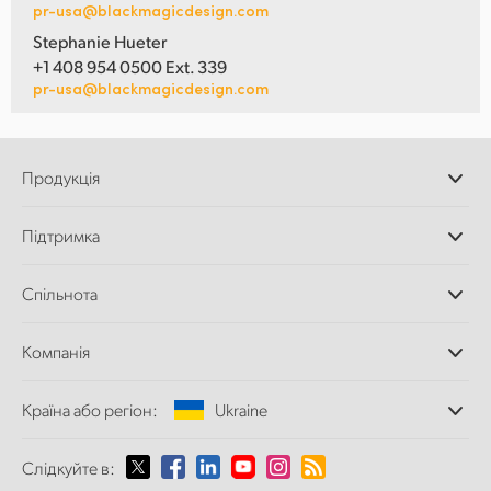
pr-usa@blackmagicdesign.com
Stephanie Hueter
+1 408 954 0500 Ext. 339
pr-usa@blackmagicdesign.com
Продукція
Професійні камери
Підтримка
Додатки DaVinci
Resolve і Fusion
Дилери
Спільнота
Відеомікшери ATEM
Центр підтримки
Ultimatte
Зворотній зв'язок
Splice Community
Компанія
Дискові рекордери
Захоплення
Офіси
та відтворення
Країна або регіон:
Ukraine
Про нас
Сканер Cintel
Партнери
Перетворення форматів
Виберіть вашу країну або регіон
Слідкуйте в:
Медіа
Мовні конвертери