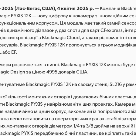
2025 (Лас-Вегас, США), 4 квітня 2025 р. —
Компанія Blackm
magic PYXIS 12K — нову цифрову кінокамеру з інноваційним с
функціональним корпусом. Ця модель має такий самий сенсор
пенів динамічного діапазону, два слоти для карт CFexpress, інт
цію синхронізації з Blackmagic Cloud, а також різноманітні от
сесуарів. Blackmagic PYXIS 12K пропонується в трьох модифіка
 або EF.
ери розпочнеться в липні. Blackmagic PYXIS 12K можна буде п
magic Design за ціною 4995 доларів США.
нтуватиме Blackmagic PYXIS 12K на своєму стенді SL216 у ра
кої кількості монтажних отворів і додаткових бічних пластин
и Blackmagic PYXIS у найрізноманітніших проектах. Камера ма
е надзвичайно міцний корпус, виконаний із полірованого аві
ожна легко встановити на операторських кранах, стабілізатора
х монтажних отворів діаметром 1/4 та 3/8 дюйма на верхній і
lackmagic PYXIS передбачено бічні пластини, де кріплять такі 