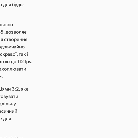
ю для будь-
ільною
35, дозволяє
ля створення
надзвичайно
кравої, так і
тою до 112 fps.
захоплювати
и.
ями 3:2, яке
товувати
здільну
ласичний
е для