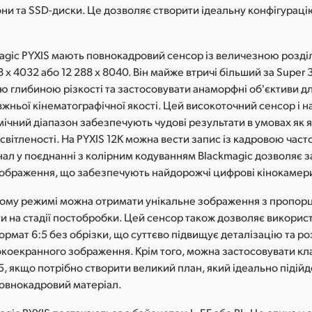
ни та SSD-диски. Це дозволяє створити ідеальну конфігураці
agic PYXIS мають повнокадровий сенсор із величезною розд
 x 4032 або 12 288 x 8040. Він майже втричі більший за Super 
ю глибиною різкості та застосовувати анаморфні об'єктиви д
жньої кінематографічної якості. Цей високоточний сенсор і 
чний діапазон забезпечують чудові результати в умовах як яс
світленості. На PYXIS 12K можна вести запис із кадровою часто
нал у поєднанні з колірним кодуванням Blackmagic дозволяє 
 зображення, що забезпечують найдорожчі цифрові кінокамер
ому режимі можна отримати унікальне зображення з пропорці
и на стадії постобробки. Цей сенсор також дозволяє викорис
рмат 6:5 без обрізки, що суттєво підвищує деталізацію та ро
окоекранного зображення. Крім того, можна застосовувати к
, якщо потрібно створити великий план, який ідеально підійд
повнокадровий матеріал.