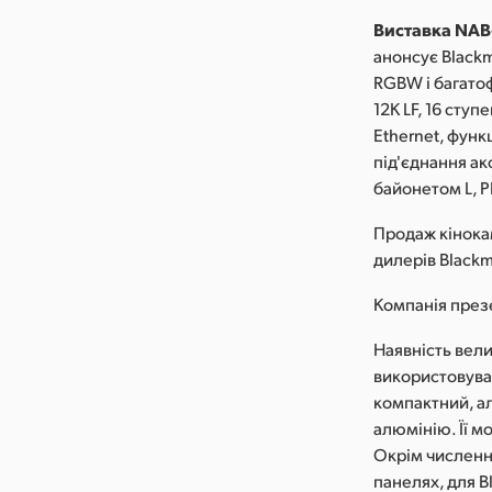
Виставка NAB-
анонсує Black
RGBW і багато
12K LF, 16 сту
Ethernet, функ
під'єднання ак
байонетом L, PL
Продаж кінокам
дилерів Black
Компанія презе
Наявність вели
використовуват
компактний, ал
алюмінію. Її м
Окрім численни
панелях, для B