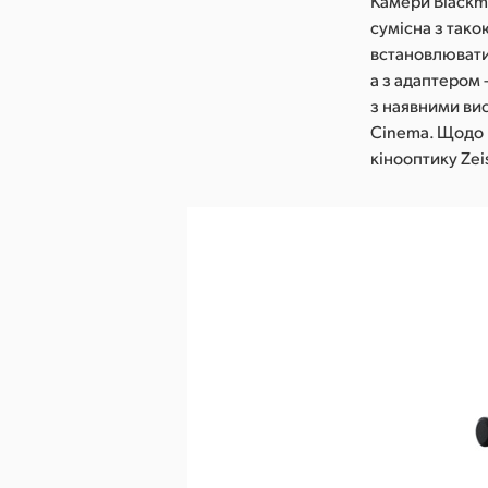
Камери Blackma
сумісна з тако
встановлювати 
а з адаптером 
з наявними вис
Cinema. Щодо 
кінооптику Zei