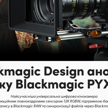
kmagic Design ан
ку
Blackmagic PYX
Найсучасніша універсальна цифрова кінокамера
люційним повнокадровим сенсором 12K RGBW, підтримкою ба
L, запису в Blackmagic RAW та синхронізації файлів через Blackm