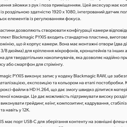
шення зйомки з рук і поза приміщенням. Цей аксесуар має ко
із роздільною здатністю 1920 x 1080, інтегрований датчик по
рьох елементів із регулюванням фокуса.
пластини дозволяють створювати конфігурації камери відповід
плект Blackmagic PYXIS входить стандартна пластина, виготов
юмінію, що й корпус камери. Вона має монтажні отвори (два д
3/8 дюйма) для кріплення мікрофонів, кронштейнів та інших а
на для твердотільних накопичувачів, яка дозволяє надійно пр
су або смартфон для стрімінгу.
magic PYXIS виконує запис у кодеку Blackmagic RAW, це забе
еталізацією, експозицію та кольором на етапі постобробки. К
роксі-файли в HD H.264, що дає змогу швидко ділитися матер
леної команди. Це дає можливість підтримувати високу розділ
виконувати грейдинг, кеїнг, композитинг, кадрування, стабіліз
 та навіть у 12K.
IS має порт USB-C для зберігання контенту на зовнішні флеш