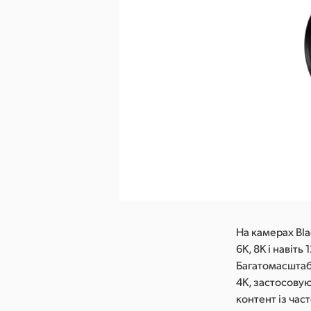
На камерах Bla
6K, 8K і навіт
Багатомасштабн
4K, застосову
контент із час