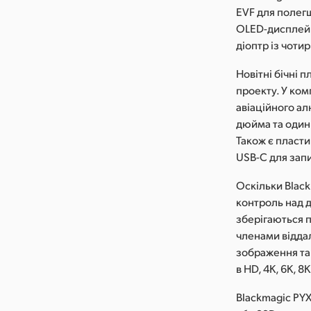
EVF для полег
OLED-дисплей 
діоптр із чоти
Новітні бічні 
проекту. У ком
авіаційного ал
дюйма та один 
Також є пласти
USB-C для запи
Оскільки Black
контроль над д
зберігаються п
членами відда
зображення та 
в HD, 4K, 6K, 8K
Blackmagic PYX