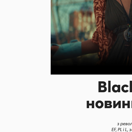
Blac
новин
з рево
EF, PL і 