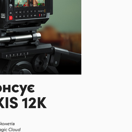
онсує
IS 12K
йонетів
agic Cloud