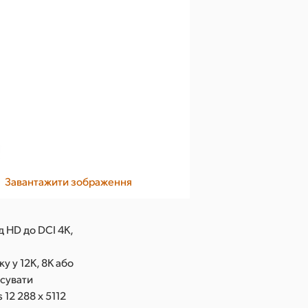
Завантажити зображення
д HD до DCI 4K,
у у 12K, 8K або
исувати
 12 288 x 5112