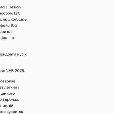
agic Design
енсором 12K
, як URSA Cine
ерфейс 10G
вори для
ціях — з
ридбати в усіх
мках NAB-2025.
 дозволяє
є легкий і
аційного
х і дронах.
 нижній
аксесуари, як