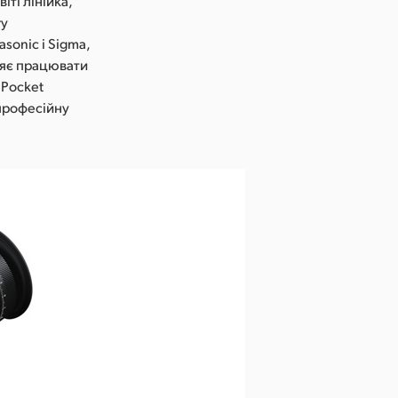
іті лінійка,
гу
sonic і Sigma,
оляє працювати
 Pocket
 професійну