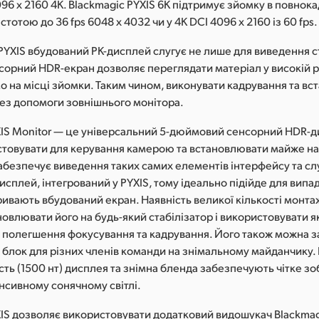
s 4096 x 2160 4K. Blackmagic PYXIS 6K підтримує зйомку в повно
стотою до 36 fps 6048 x 4032 чи у 4K DCI 4096 x 2160 із 60 fps.
PYXIS вбудований РК-дисплей слугує не лише для виведення ст
орний HDR-екран дозволяє переглядати матеріал у високій р
о на місці зйомки. Таким чином, виконувати кадрування та в
ез допомоги зовнішнього монітора.
XIS Monitor — це універсальний 5-дюймовий сенсорний HDR-д
товувати для керування камерою та встановлювати майже на
забезпечує виведення таких самих елементів інтерфейсу та с
-дисплей, інтегрований у PYXIS, тому ідеально підійде для випад
ивають вбудований екран. Наявність великої кількості монта
овлювати його на будь-який стабілізатор і використовувати я
 полегшення фокусування та кадрування. Його також можна з
блок для різних членів команди на знімальному майданчику. 
сть (1500 нт) дисплея та знімна бленда забезпечують чітке з
енсивному сонячному світлі.
XIS дозволяє використовувати додатковий видошукач Blackma