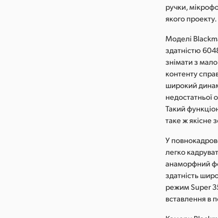
ручки, мікрофо
якого проекту.
Моделі Blackm
здатністю 6048
знімати з мало
контенту справ
широкий динамі
недостатньої о
Такий функціо
таке ж якісне
У повнокадров
легко кадруват
анаморфний фо
здатність шир
режим Super 35
вставлення в 