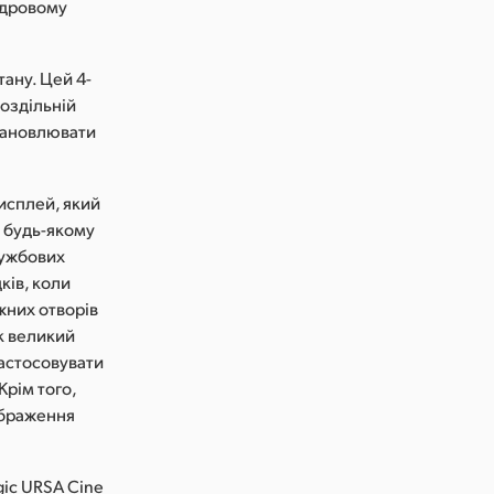
кадровому
ану. Цей 4-
оздільній
становлювати
исплей, який
 будь-якому
лужбових
ків, коли
жних отворів
к великий
астосовувати
Крім того,
ображення
gic URSA Cine