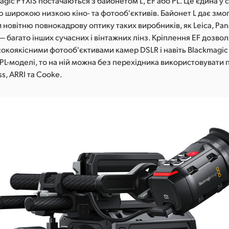
gic PYXIS постачаються з байонетом L, EF або PL. Це єдина у св
ю широкою низкою кіно- та фотооб'єктивів. Байонет L дає змо
новітню повнокадрову оптику таких виробників, як Leica, Pana
— багато інших сучасних і вінтажних лінз. Кріплення EF дозв
окоякісними фотооб'єктивами камер DSLR і навіть Blackmagic
PL-моделі, то на ній можна без перехідника використовувати
ss, ARRI та Cooke.