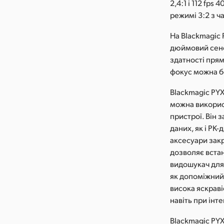
2,4:1 і 112 fp
режимі 3:2 з ча
На Blackmagic 
дюймовий сенс
здатності прям
фокус можна б
Blackmagic PY
можна викорис
пристрої. Він 
даних, як і РК
аксесуари закр
дозволяє встан
видошукач для
як допоміжний 
висока яскраві
навіть при інт
Blackmagic PY