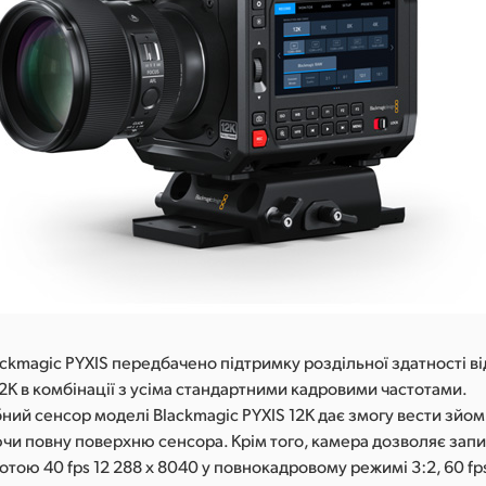
ckmagic PYXIS передбачено підтримку роздільної здатності ві
ь 12K в комбінації з усіма стандартними кадровими частотами.
ий сенсор моделі Blackmagic PYXIS 12K дає змогу вести зйомк
ючи повну поверхню сенсора. Крім того, камера дозволяє зап
тотою 40 fps 12 288 x 8040 у повнокадровому режимі 3:2, 60 fps