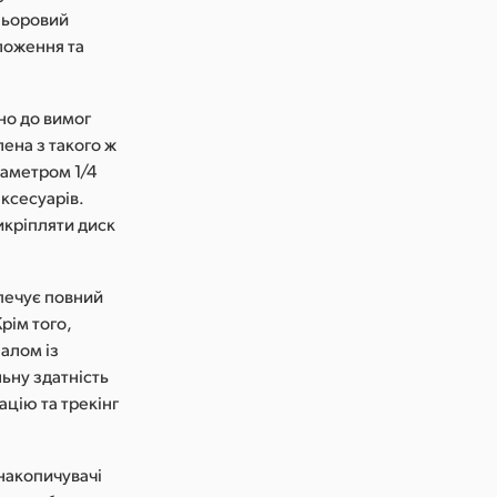
льоровий
ложення та
но до вимог
лена з такого ж
іаметром 1/4
ксесуарів.
икріпляти диск
зпечує повний
рім того,
іалом із
ьну здатність
ацію та трекінг
-накопичувачі