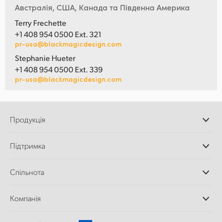
Австралія, США, Канада та Південна Америка
Terry Frechette
+1 408 954 0500 Ext. 321
pr-usa@blackmagicdesign.com
Stephanie Hueter
+1 408 954 0500 Ext. 339
pr-usa@blackmagicdesign.com
Продукція
Професійні камери
Підтримка
Додатки DaVinci
Resolve і Fusion
Дилери
Спільнота
Відеомікшери ATEM
Центр підтримки
Ultimatte
Зворотній зв'язок
Splice Community
Компанія
Дискові рекордери
Захоплення
Офіси
та відтворення