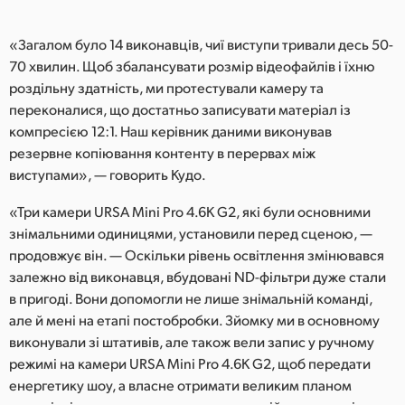
«Загалом було 14 виконавців, чиї виступи тривали десь 50-
70 хвилин. Щоб збалансувати розмір відеофайлів і їхню
роздільну здатність, ми протестували камеру та
переконалися, що достатньо записувати матеріал із
компресією 12:1. Наш керівник даними виконував
резервне копіювання контенту в перервах між
виступами», — говорить Кудо.
«Три камери URSA Mini Pro 4.6K G2, які були основними
знімальними одиницями, установили перед сценою, —
продовжує він. — Оскільки рівень освітлення змінювався
залежно від виконавця, вбудовані ND-фільтри дуже стали
в пригоді. Вони допомогли не лише знімальній команді,
але й мені на етапі постобробки. Зйомку ми в основному
виконували зі штативів, але також вели запис у ручному
режимі на камери URSA Mini Pro 4.6K G2, щоб передати
енергетику шоу, а власне отримати великим планом