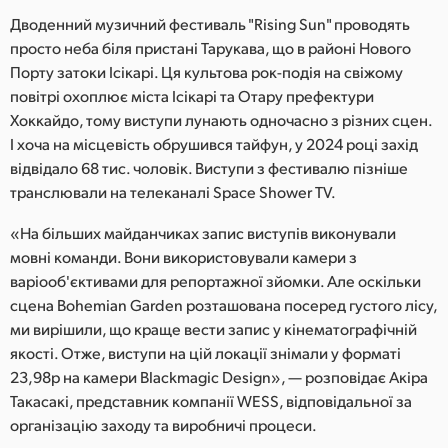
Netherlands
Дводенний музичний фестиваль "Rising Sun" проводять
New Zealand
просто неба біля пристані Тарукава, що в районі Нового
Порту затоки Ісікарі. Ця культова рок-подія на свіжому
Norway
повітрі охоплює міста Ісікарі та Отару префектури
Хоккайдо, тому виступи лунають одночасно з різних сцен.
Poland
І хоча на місцевість обрушився тайфун, у 2024 році захід
відвідало 68 тис. чоловік. Виступи з фестивалю пізніше
Portugal
транслювали на телеканалі Space Shower TV.
Singapore
«На більших майданчиках запис виступів виконували
мовні команди. Вони використовували камери з
South Africa
варіооб'єктивами для репортажної зйомки. Але оскільки
Spain
сцена Bohemian Garden розташована посеред густого лісу,
ми вирішили, що краще вести запис у кінематографічній
Sweden
якості. Отже, виступи на цій локації знімали у форматі
23,98p на камери Blackmagic Design», — розповідає Акіра
Chinese Taipei
Такасакі, представник компанії WESS, відповідальної за
організацію заходу та виробничі процеси.
Turkey