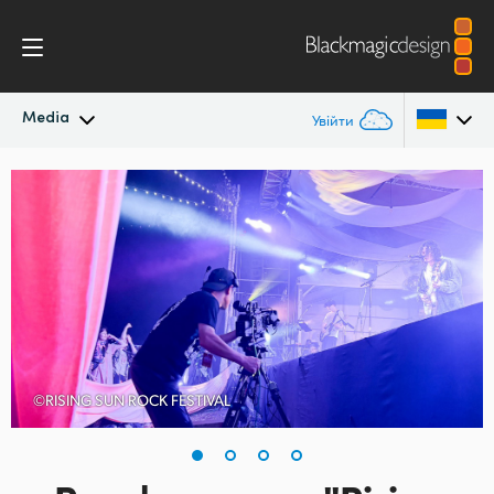
Media
Увійти
Останні новини
Argentina
Australia
Архів новин
Austria
Галерея зображень
Brazil
Canada
©RISING SUN ROCK FESTIVAL
China
Denmark