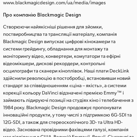
www.blackmagicdesign.com/ua/media/images
Про компанію Blackmagic Design
Створюючи найякісніші рішення для зйомки,
поствиробництва та трансляції матеріалу, компанія
Blackmagic Design випускає цифрові кінокамери та
системи грейдингу, обладнання для монтажу та
моніторингу відео, конвертери, комутатори та ефірні
відеомікшери, дискові рекордери, контрольні
осцилографи та сканери кіноплівок. Наші плати DeckLink
здійснили революцію в постобробці, встановивши новий
стандарт за співвідношенням «ціна – якість», а системи
корекції кольору DaVinci відзначені премією Emmy™ і
займають лідируючі позиції на студіях кіно і телебачення з
1984 року. Blackmagic Design продовжує пропонувати
інноваційні продукти, у тому числі з підтримкою 6G-SDI та
12G-SDI, а також для стереоскопічного 3D- та Ultra HD-
відео. Заснована провідними фахівцями галузі, компанія
має відділення в США, Великій Британії, Японії, Сінгапурі та