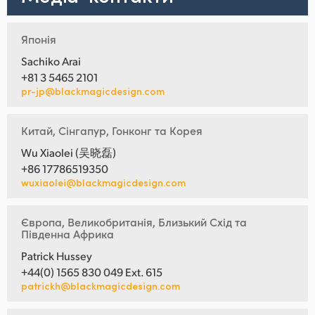
Японія
Sachiko Arai
+81 3 5465 2101
pr-jp@blackmagicdesign.com
Китай, Сінгапур, Гонконг та Корея
Wu Xiaolei (吴晓磊)
+86 17786519350
wuxiaolei@blackmagicdesign.com
Європа, Великобританія, Близький Схід та
Південна Африка
Patrick Hussey
+44(0) 1565 830 049 Ext. 615
patrickh@blackmagicdesign.com