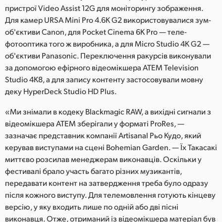
пристрої Video Assist 12G для моніторингу зображення.
Для камер URSA Mini Pro 4.6K G2 використовувалися зум-
об'єктиви Canon, для Pocket Cinema 6K Pro — теле-
фотооптика того ж виробника, а для Micro Studio 4K G2 —
об'єктиви Panasonic. Переключення ракурсів виконували
за допомогою ефірного відеомікшера ATEM Television
Studio 4K8, а для запису контенту застосовували мовну
деку HyperDeck Studio HD Plus.
«Ми знімали в кодеку Blackmagic RAW, а вихідні сигнали з
відеомікшера ATEM зберігали у форматі ProRes, —
зазначає представник компанії Artisanal Рьо Кудо, який
керував виступами на сцені Bohemian Garden. — Їх Такасакі
миттєво розсилав менеджерам виконавців. Оскільки у
фестивалі брало участь багато різних музикантів,
передавати контент на затвердження треба було одразу
після кожного виступу. Для телемовлення готують кінцеву
версію, у яку входить лише по одній або дві пісні
виконавця. Отже, отриманий із відеомікшера матеріал був