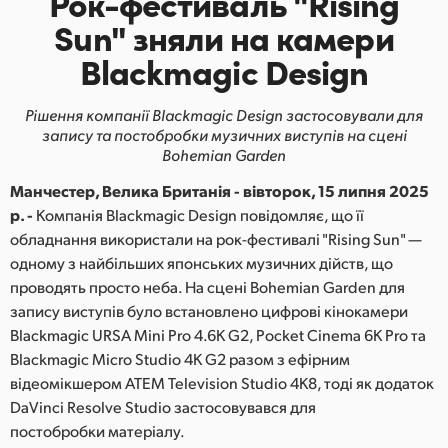
Рок-фестиваль "Rising
Finland
Sun"
зняли на камери
Blackmagic Design
France
Germany
Рішення компанії Blackmagic Design застосовували для
запису та постобробки музичних виступів на сцені
Hong Kong SAR, China
Bohemian Garden
Манчестер, Велика Британія - вівторок, 15 липня 2025
India
р. -
Компанія Blackmagic Design повідомляє, що її
Italy
обладнання використали на рок-фестивалі "Rising Sun" —
одному з найбільших японських музичних дійств, що
Japan
проводять просто неба. На сцені Bohemian Garden для
запису виступів було встановлено цифрові кінокамери
Korea
Blackmagic URSA Mini Pro 4.6K G2, Pocket Cinema 6K Pro та
Blackmagic Micro Studio 4K G2 разом з ефірним
Mexico
відеомікшером ATEM Television Studio 4K8, тоді як додаток
DaVinci Resolve Studio застосовувався для
Malaysia
постобробки матеріалу.