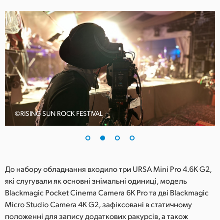
UAE
Ukraine
United Kingdom
United States
©RISING SUN ROCK FESTIVAL
До набору обладнання входило три URSA Mini Pro 4.6K G2,
які слугували як основні знімальні одиниці, модель
Blackmagic Pocket Cinema Camera 6K Pro та дві Blackmagic
Micro Studio Camera 4K G2, зафіксовані в статичному
положенні для запису додаткових ракурсів, а також