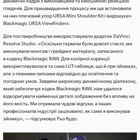
динамічні кадри з виконавцями та емоційною реакцією
глядачів. Для пришвидшення процесу ми ще встановили
на них плечовий упор URSA Mini Shoulder Kit і видошукач
Blackmagic URSA Viewfinder».
Для поствиробництва використовували додаток DaVinci
Resolve Studio. «Оскільки терміни були доволі стислі, ми
виконували монтаж і грейдинг матеріалу, записаного
в кодеку Blackmagic RAW. Для колірної корекції
використовувалася та сама LUT-таблиця, що й при зйомках,
але з певними змінами відповідно до освітлення та
погодних умов. Завдяки широкому динамічному діапазону,
який забезпечує кодек Blackmagic RAW, нам удалося
відкоригувати найменші деталі зображення без впливу на
його якість. Ми отримали чудові відгуки, а інших
професіоналів індустрії зацікавило, як саме я виконував
зйомку», — підсумовує Рьо Кудо.