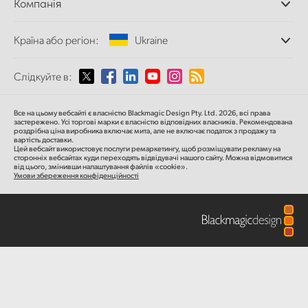
Компанія
Дискові рекордери
Finland
Захоплення
Характеристики
Офіси
та відтворення
Країна або регіон:
Ukraine
France
Про нас
Сканер Cintel
Партнери
Перетворення форматів
Germany
Виберіть вашу країну або регіон
Слідкуйте в:
Медіа
Мовні конвертери
Hong Kong SAR, China
Моніторинг
Argentina
Все на цьому вебсайті є власністю Blackmagic Design Pty. Ltd. 2026, всі права
Мережеве сховище
застережено.
Усі торгові марки є власністю відповідних власників.
Рекомендована
India
роздрібна ціна
виробника включає мита, але не включає податок з продажу та
MultiView
Australia
вартість доставки.
Цей вебсайт використовує послуги ремаркетингу, щоб розміщувати рекламу на
Маршрутизація та розподіл
сторонніх вебсайтах куди переходять відвідувачі нашого сайту. Можна відмовитися
Italy
від цього, змінивши налаштування файлів «cookie».
Стрімінг та кодування
Austria
Умови збереження конфіденційності
Japan
Brazil
Korea
Canada
Mexico
China
Malaysia
Denmark