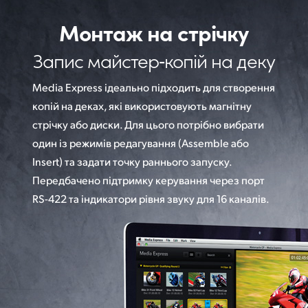
Монтаж на стрічку
Запис майстер‑копій
на деку
Media Express ідеально підходить для створення
копій на деках, які використовують магнітну
стрічку або диски. Для цього потрібно вибрати
один із режимів редагування (Assemble або
Insert) та задати точку раннього запуску.
Передбачено підтримку керування через порт
RS-422 та індикатори рівня звуку для 16 каналів.