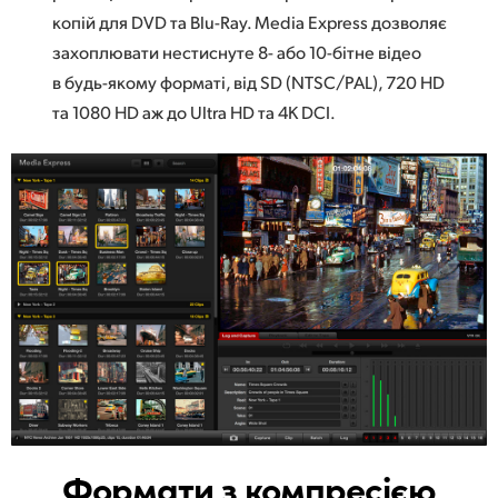
копій для DVD та Blu-Ray. Media Express дозволяє
UAE
захоплювати нестиснуте 8- або 10-бітне відео
Ukraine
в будь-якому форматі, від SD (NTSC/PAL), 720 HD
та 1080 HD аж до Ultra HD та 4K DCI.
United Kingdom
United States
Формати з компресією