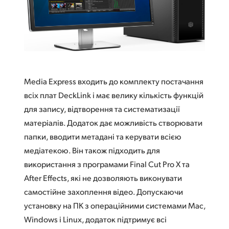
Finland
Характеристики
France
Germany
Hong Kong SAR, China
Media Express входить до комплекту постачання
всіх плат DeckLink і має велику кількість функцій
India
для запису, відтворення та систематизації
Italy
матеріалів. Додаток дає можливість створювати
папки, вводити метадані та керувати всією
Japan
медіатекою. Він також підходить для
використання з програмами Final Cut Pro X та
Korea
After Effects, які не дозволяють виконувати
Mexico
самостійне захоплення відео. Допускаючи
установку на ПК з операційними системами Mac,
Malaysia
Windows і Linux, додаток підтримує всі