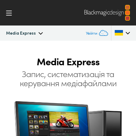
Media Express
Увійти
DeckLink
Argentina
Media Express
Australia
Застосування
Запис, систематизація та
Austria
керування медіафайлами
Програмне забезпечення
Brazil
Встановлення
Canada
Media Express
China
Denmark
Моделі