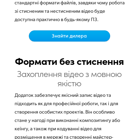
Netherlands
стандартні формати файлів, завдяки чому робота
зі стисненим та нестисненим відео буде
New Zealand
доступна практично в будь-якому ПЗ.
Norway
Знайти дилера
Poland
Portugal
Формати без стиснення
Singapore
Захоплення відео
з мовною
якістю
South Africa
Spain
Додаток забезпечує якісний запис відео та
підходить як для професійної роботи, так і для
Sweden
створення особистих проектів. Він особливо
стане у нагоді при виконанні композитингу або
Chinese Taipei
кеїнгу, а також при кодуванні відео для
Turkey
розміщення в мережі та створенні майстер-