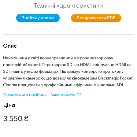
Технічні характеристики
Finland
Знайти дилера
Роздрукувати PDF
France
Germany
Опис
Hong Kong SAR, China
Найменший у світі двонаправлений мікроперетворювач
India
професійної якості. Перетворює SDI на HDMI і одночасно HDMI на
SDI, навіть у інших форматах. Підтримує конверсію протоколу
Italy
управління камерою, що дозволяє кінокамерам Blackmagic Pocket
Cinema працювати з професійними ефірними мікшерами SDI.
Japan
Завантажити посібник
Завантажити ПЗ
Korea
Ціна
Mexico
3 550 ₴
Malaysia