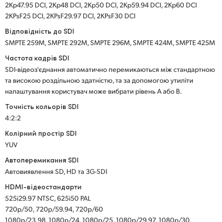
2Kp47.95 DCI, 2Kp48 DCI, 2Kp50 DCI, 2Kp59.94 DCI, 2Kp60 DCI
2KPsF25 DCI, 2KPsF29.97 DCI, 2KPsF30 DCI
Відповідність до SDI
SMPTE 259M, SMPTE 292M, SMPTE 296M, SMPTE 424M, SMPTE 425M
Частота кадрів SDI
SDI-відеоз'єднання автоматично перемикаються між стандартною
та високою роздільною здатністю, та за допомогою утиліти
налаштування користувач може вибрати рівень А або В.
Точність кольорів SDI
4:2:2
Колірний простір SDI
YUV
Автоперемикання SDI
Автовиявлення SD, HD та 3G-SDI
HDMI-відеостандарти
525i29.97 NTSC, 625i50 PAL
720p/50, 720p/59.94, 720p/60
1080p/23.98, 1080p/24, 1080p/25, 1080p/29.97, 1080p/30,