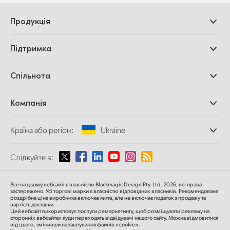
Продукція
Професійні камери
Підтримка
Додатки DaVinci
Resolve і Fusion
Дилери
Спільнота
Відеомікшери ATEM
Центр підтримки
Ultimatte
Зворотній зв'язок
Splice Community
Компанія
Дискові рекордери
Захоплення
Офіси
та відтворення
Країна або регіон:
Ukraine
Про нас
Сканер Cintel
Партнери
Перетворення форматів
Виберіть вашу країну або регіон
Слідкуйте в:
Медіа
Мовні конвертери
Моніторинг
Argentina
Все на цьому вебсайті є власністю Blackmagic Design Pty. Ltd. 2026, всі права
Мережеве сховище
застережено.
Усі торгові марки є власністю відповідних власників.
Рекомендована
роздрібна ціна
виробника включає мита, але не включає податок з продажу та
MultiView
Australia
вартість доставки.
Цей вебсайт використовує послуги ремаркетингу, щоб розміщувати рекламу на
Маршрутизація та розподіл
сторонніх вебсайтах куди переходять відвідувачі нашого сайту. Можна відмовитися
від цього, змінивши налаштування файлів «cookie».
Стрімінг та кодування
Austria