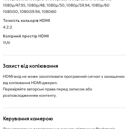
1080p/47.95, 1080p/48, 1080p/50, 1080p/59.94, 1080p/60
1080i50, 1080i59.94, 1080i60
Точність кольорів HDMI
4:2:2
Колірний простір HDMI
YUV
Захист від копіювання
HDMI-вхід не може захоплювати програмний сигнал з захищених
від копіювання HDMI-джерел.
Перевіряйте авторські права перед записом або
розповсюдженням контенту.
Керування камерою
Двонаправлене перетворення сигналу підтримує Blackmagic