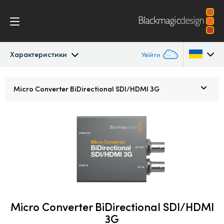
Характеристики
Увійти
Micro Converters
Argentina
Micro Converter
BiDirectional SDI/HDMI 3G
Australia
Характеристики
Austria
Brazil
Canada
China
Micro Converter BiDirectional SDI/HDMI
Denmark
3G