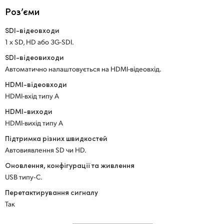
Netherlands
Роз’єми
New Zealand
SDI-відеовходи
1 x SD, HD або 3G-SDI.
Norway
SDI-відеовиходи
Poland
Автоматично налаштовується на HDMI-відеовхід.
HDMI-відеовходи
Portugal
HDMI-вхід типу A
Singapore
HDMI-виходи
HDMI-вихід типу A
South Africa
Підтримка різних швидкостей
Автовиявлення SD чи HD.
Spain
Оновлення, конфігурації та живлення
Sweden
USB типу‑C.
Перетактирування сигналу
Chinese Taipei
Так
Turkey