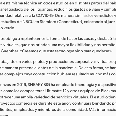
a esta misma técnica en otros estudios en distintas partes del paí
ar el traslado de los litigantes, reducir los gastos de viaje y cumpli
ridad relativas a la COVID-19. De manera similar, los veredictos v
 estudios de NBCU en Stamford (Connecticut), colocando al juez y
do verde.
s obligó a replantearnos la forma de hacer las cosas y destacó l
s virtuales, que nos brindan una mayor flexibilidad y nos permite
ó Guenther. «Creemos que esta tecnología vino para quedarse».
rabajado en varios pilotos y producciones corporativas virtuales 
de manera presencial antes de la pandemia. De esta forma, se ha
les complejos cuya construcción hubiera resultado mucho más co
enzos en 2016, SNEAKY BIG ha empleado tecnología y dispositiv
es como los compositores Ultimatte 12 y otros equipos de Blackm
ofrecer una amplia variedad de servicios virtuales. El estudio tien
 proyectos comerciales durante este año y continuará brindando p
clientes, empleados y miembros de la comunidad. Más informaci
.com.