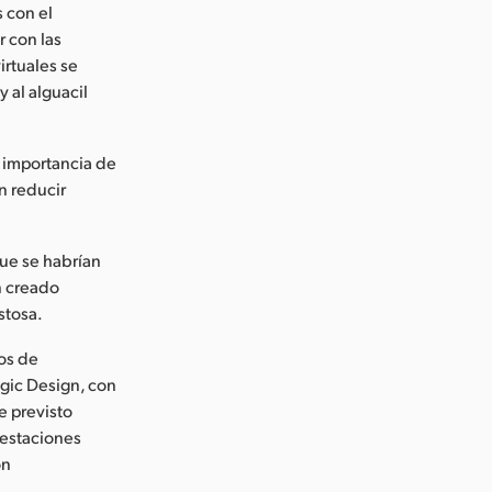
s con el
r con las
irtuales se
 al alguacil
a importancia de
n reducir
que se habrían
n creado
stosa.
os de
agic Design, con
e previsto
restaciones
ón