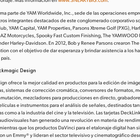
ma parte de YAM Worldwide, Inc., sede de las operaciones empre
tros integrantes destacados de este conglomerado corporativo s
lub, YAM Capital, YAM Properties, Parsons Xtreme Golf (PXG), Ha
 AZ Motorcycles, Spooky Fast Custom Finishing, The YAMWOOD
nder Harley-Davidson. En 2012, Bob y Renee Parsons crearon Th
ion con el objetivo de dar esperanza y brindar asistencia a los h
 país.
ckmagic Design
gn ofrece la mejor calidad en productos para la edición de imág
s, sistemas de corrección cromática, conversores de formatos, m
mutación, mezcladores para producciones en directo, grabadores
lículas e instrumentos para el análisis de señales, destinados tan
 como a la industria del cine y la televisión. Las tarjetas DeckLink
audiovisuales han generado una revolución en materia de rendi
 mientras que los productos DaVinci para el etalonaje digital han s
n un Emmy® y lideran el sector televisivo y cinematográfico des