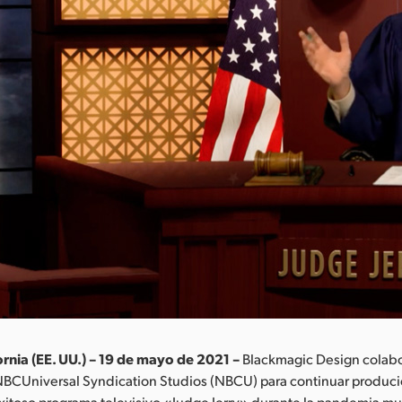
ornia (EE. UU.) – 19 de mayo de 2021 –
Blackmagic Design colab
BCUniversal Syndication Studios (NBCU) para continuar produc
xitoso programa televisivo «Judge Jerry» durante la pandemia mun