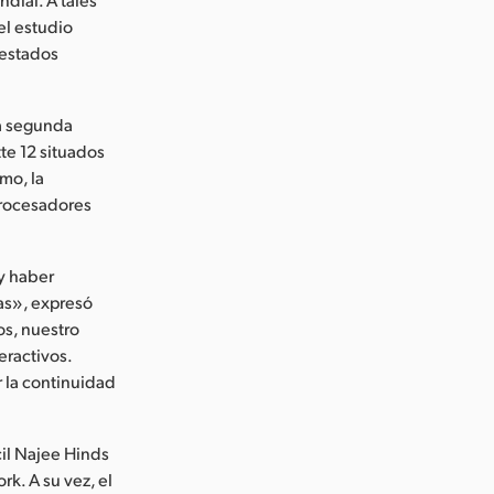
 el estudio
 estados
la segunda
te 12 situados
mo, la
procesadores
y haber
as», expresó
os, nuestro
eractivos.
r la continuidad
acil Najee Hinds
rk. A su vez, el