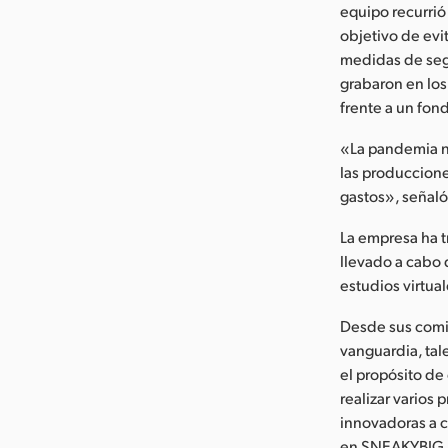
equipo recurrió 
objetivo de evit
medidas de segu
grabaron en los
frente a un fon
«La pandemia no
las produccione
gastos», señal
La empresa ha t
llevado a cabo 
estudios virtua
Desde sus comi
vanguardia, tal
el propósito de 
realizar varios
innovadoras a 
en SNEAKYBIG