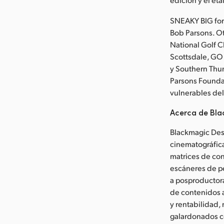
SNEAKY BIG for
Bob Parsons. O
National Golf C
Scottsdale, GO
y Southern Thu
Parsons Foundat
vulnerables del
Acerca de Bla
Blackmagic Desi
cinematográfica
matrices de con
escáneres de pe
a posproductoras
de contenidos 
y rentabilidad,
galardonados co