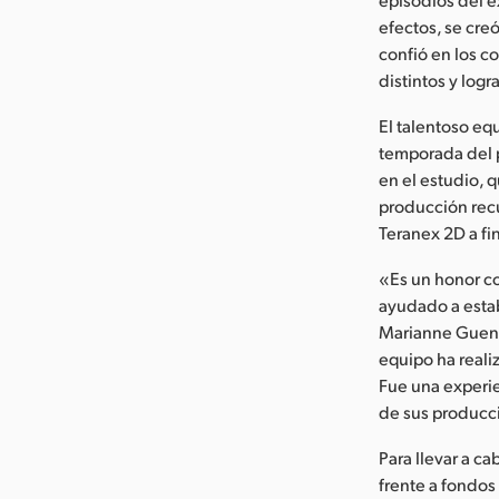
efectos, se creó
confió en los c
distintos y logr
El talentoso eq
temporada del p
en el estudio, 
producción recu
Teranex 2D a fi
«Es un honor co
ayudado a estab
Marianne Guenth
equipo ha reali
Fue una experien
de sus producc
Para llevar a ca
frente a fondos