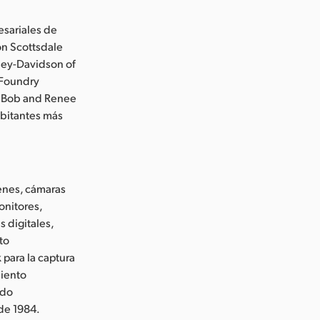
sariales de
on Scottsdale
rley-Davidson of
 Foundry
e Bob and Renee
abitantes más
enes, cámaras
onitores,
 digitales,
to
 para la captura
miento
ido
de 1984.