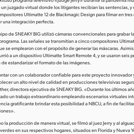
 un juzgado virtual donde los litigantes recibían las sentencias, y
ompositores Ultimatte 12 de Blackmagic Design para filmar en tres
ar una integración perfecta.
uipo de SNEAKY BIG utilizó cámaras convencionales para grabar 
rograma. Las señales se transmitían a cinco compositores Ultimat
que se emplearon con el propósito de generar las máscaras. Asimis
rrió a un dispositivo Ultimatte Smart Remote 4, y se usaron seis 
n de estandarizar el formato de las imágenes.
ntar con un colaborador confiable para este proyecto innovador 
lecer un alto nivel de calidad en producciones televisivas segur
er, directora ejecutiva de SNEAKY BIG. «Durante los últimos añ
zado un trabajo extraordinario empleando escenarios virtuales int
cia gratificante brindar esta posibilidad a NBCU, a fin de facilita
iones».
bo la producción de manera virtual, se filmó al juez Jerry y al algu
 verdes en sus respectivos hogares, situados en Florida y Nueva Yo