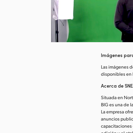
argar imagen
Imágenes par
Las imágenes d
disponibles en
Acerca de SN
Situada en Nor
BIG es una de 
La empresa ofre
anuncios public
capacitaciones 
edición y el et