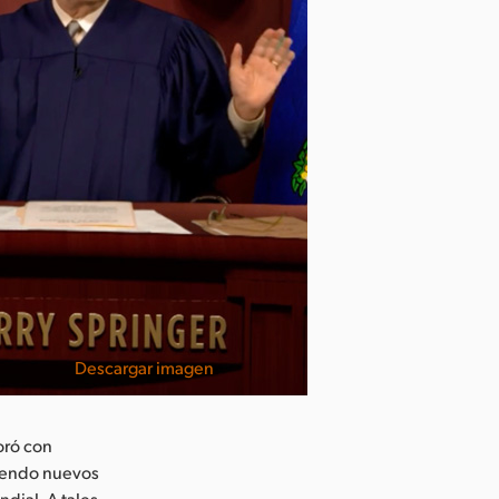
Descargar imagen
oró con
iendo nuevos
dial. A tales