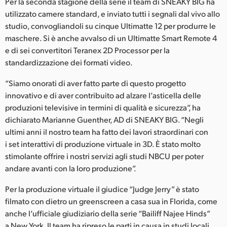
Netherlands
Per la seconda stagione della serie il team di SNEAKY BIG ha
utilizzato camere standard, e inviato tutti i segnali dal vivo allo
New Zealand
studio, convogliandoli su cinque Ultimatte 12 per produrre le
maschere. Si è anche avvalso di un Ultimatte Smart Remote 4
Norway
e di sei convertitori Teranex 2D Processor per la
standardizzazione dei formati video.
Poland
“Siamo onorati di aver fatto parte di questo progetto
Portugal
innovativo e di aver contribuito ad alzare l’asticella delle
produzioni televisive in termini di qualità e sicurezza”, ha
Singapore
dichiarato Marianne Guenther, AD di SNEAKY BIG. “Negli
ultimi anni il nostro team ha fatto dei lavori straordinari con
South Africa
i set interattivi di produzione virtuale in 3D. È stato molto
Spain
stimolante offrire i nostri servizi agli studi NBCU per poter
andare avanti con la loro produzione”.
Sweden
Per la produzione virtuale il giudice “Judge Jerry” è stato
Chinese Taipei
filmato con dietro un greenscreen a casa sua in Florida, come
anche l’ufficiale giudiziario della serie “Bailiff Najee Hinds”
Turkey
a New York. Il team ha ripreso le parti in causa in studi locali