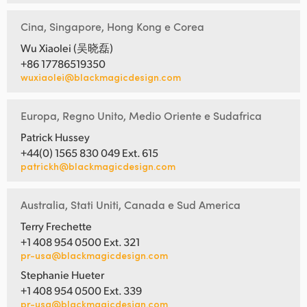
Cina, Singapore, Hong Kong e Corea
Wu Xiaolei (吴晓磊)
+86 17786519350
wuxiaolei@blackmagicdesign.com
Europa, Regno Unito, Medio Oriente e Sudafrica
Patrick Hussey
+44(0) 1565 830 049 Ext. 615
patrickh@blackmagicdesign.com
Australia, Stati Uniti, Canada e Sud America
Terry Frechette
+1 408 954 0500 Ext. 321
pr-usa@blackmagicdesign.com
Stephanie Hueter
+1 408 954 0500 Ext. 339
pr-usa@blackmagicdesign.com