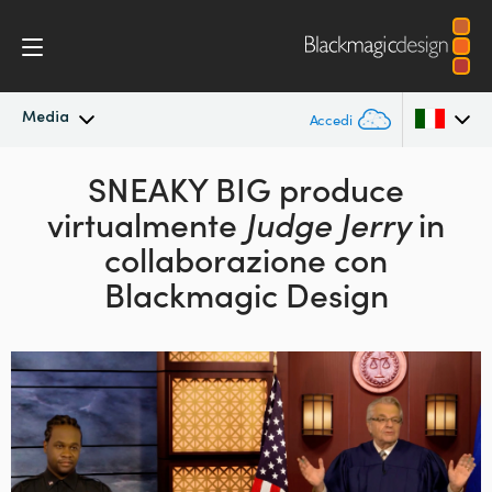
Media
Accedi
In primo piano
SNEAKY BIG produce
Argentina
virtualmente
Judge Jerry
in
Australia
Archivio
collaborazione con
Austria
Blackmagic Design
Immagini per i media
Brazil
Canada
China
Denmark