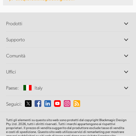
Prodotti
Camere professionali
Supporto
DaVinci Resolve e Fusion
Switcher di produzione ATEM
Rivenditori
Comunità
Ultimatte
Centro assistenza
Registratori su disco
Contattaci
Splice Community
Uffici
Acquisizione e riproduzione
Cintel Scanner
Uffici
Conversione di standard
Paese:
Italy
Chi siamo
Convertitori broadcast
Partner
Monitoraggio
Seleziona un Paese
Seguici:
Media
Archiviazione in rete
MultiView
Argentina
Tutti gli elementi su questo sito web sono protetti dal copyright Blackmagic Design
Routing e distribuzione
Pty. Ltd. 2026, tutti i diritti riservati. Tutti i marchi appartengono ai rispettivi
proprietari. Il prezzo di vendita suggerito dal produttore esclude tasse di vendita
Streaming e codifica
Australia
e costi di spedizione. Questo sito web utilizza servizi di remarketing per mostrare
annunci pubblicitari su siti web di terze parti dopo aver visitato il nostro sito.