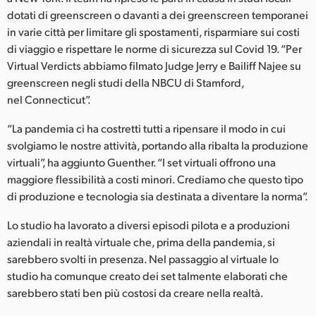
dotati di greenscreen o davanti a dei greenscreen temporanei
UAE
in varie città per limitare gli spostamenti, risparmiare sui costi
di viaggio e rispettare le norme di sicurezza sul Covid 19. “Per
Ukraine
Virtual Verdicts abbiamo filmato Judge Jerry e Bailiff Najee su
United Kingdom
greenscreen negli studi della NBCU di Stamford,
nel Connecticut”.
United States
“La pandemia ci ha costretti tutti a ripensare il modo in cui
svolgiamo le nostre attività, portando alla ribalta la produzione
virtuali”, ha aggiunto Guenther. “I set virtuali offrono una
maggiore flessibilità a costi minori. Crediamo che questo tipo
di produzione e tecnologia sia destinata a diventare la norma”.
Lo studio ha lavorato a diversi episodi pilota e a produzioni
aziendali in realtà virtuale che, prima della pandemia, si
sarebbero svolti in presenza. Nel passaggio al virtuale lo
studio ha comunque creato dei set talmente elaborati che
sarebbero stati ben più costosi da creare nella realtà.