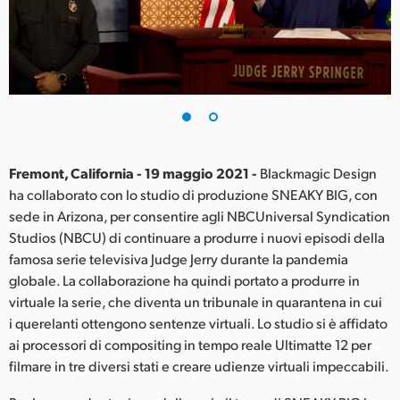
Finland
France
Germany
Hong Kong SAR, China
India
Fremont, California - 19 maggio 2021 -
Blackmagic Design
ha collaborato con lo studio di produzione SNEAKY BIG, con
Italia
sede in Arizona, per consentire agli NBCUniversal Syndication
Studios (NBCU) di continuare a produrre i nuovi episodi della
Japan
famosa serie televisiva Judge Jerry durante la pandemia
globale. La collaborazione ha quindi portato a produrre in
Korea
virtuale la serie, che diventa un tribunale in quarantena in cui
i querelanti ottengono sentenze virtuali. Lo studio si è affidato
Mexico
ai processori di compositing in tempo reale Ultimatte 12 per
Malaysia
filmare in tre diversi stati e creare udienze virtuali impeccabili.