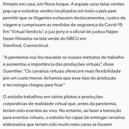
filmado em casa, em Nova Iorque. A equipe usou telas verdes
UAE
pop-up e estúdios verdes localizados em todo o país para
permitir que os litigantes evitassem deslocamentos, custos de
Ukraine
viagem e cumprissem as medidas de segurança da Covid-19.
Em “Virtual Verdicts”, o juiz Jerry e o oficial de justiça Najee
United Kingdom
foram filmados na tela verde do NBCU em
United States
Stamford, Connecticut.
“A pandemia nos fez reavaliar os nossos métodos de trabalho
e aumentou a importância das produções virtuais”, disse
Guenther. “Os cenários virtuais oferecem mais flexibilidade
por um custo menor. Achamos que esse tipo de produção
e tecnologia chegou para ficar.”
O estúdio trabalhou em vários pilotos e produções
corporativas de realidade virtual que, antes da pandemia,
teriam sido eventos ao vivo. No entanto, ao fazer a transição
para eventos virtuais, o estúdio foi capaz de entregar cenários
elaborados que teriam sido muito mais caros se fossem