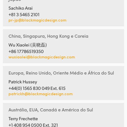
Sachiko Arai
+81 3 5465 2101
pr-jp@blackmagicdesign.com
China, Singapura, Hong Kong e Coreia
Wu Xiaolei (吴晓磊)
+86 17786519350
wuxiaolei@blackmagicdesign.com
Europa, Reino Unido, Oriente Médio e África do Sul
Patrick Hussey
+44(0) 1565 830 049 Ext. 615
patrickh@blackmagicdesign.com
Austrália, EUA, Canadá e América do Sul
Terry Frechette
+1 408 954 0500 Ext. 321