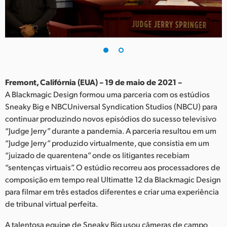
Finland
France
Germany
Hong Kong SAR, China
Fremont, Califórnia (EUA) – 19 de maio de 2021 –
A Blackmagic Design formou uma parceria com os estúdios
India
Sneaky Big e NBCUniversal Syndication Studios (NBCU) para
continuar produzindo novos episódios do sucesso televisivo
Italy
“Judge Jerry” durante a pandemia. A parceria resultou em um
Japan
“Judge Jerry” produzido virtualmente, que consistia em um
“juizado de quarentena” onde os litigantes recebiam
Korea
“sentenças virtuais”. O estúdio recorreu aos processadores de
composição em tempo real Ultimatte 12 da Blackmagic Design
Mexico
para filmar em três estados diferentes e criar uma experiência
de tribunal virtual perfeita.
Malaysia
A talentosa equipe de Sneaky Big usou câmeras de campo