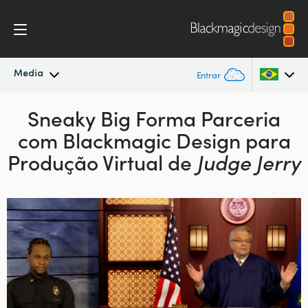
Media
Entrar
Novidades
Sneaky Big Forma Parceria
Argentina
com Blackmagic
Design para
Australia
Arquivo
Produção Virtual de
Judge Jerry
Austria
Imagens para Imprensa
Brazil
Canada
China
Denmark