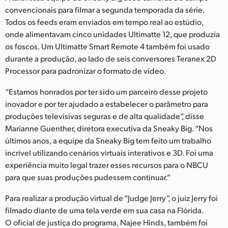
Netherlands
convencionais para filmar a segunda temporada da série.
Todos os feeds eram enviados em tempo real ao estúdio,
New Zealand
onde alimentavam cinco unidades Ultimatte 12, que produzia
Norway
os foscos. Um Ultimatte Smart Remote 4 também foi usado
durante a produção, ao lado de seis conversores Teranex 2D
Poland
Processor para padronizar o formato de vídeo.
Portugal
“Estamos honrados por ter sido um parceiro desse projeto
inovador e por ter ajudado a estabelecer o parâmetro para
Singapore
produções televisivas seguras e de alta qualidade”, disse
Marianne Guenther, diretora executiva da Sneaky Big. “Nos
South Africa
últimos anos, a equipe da Sneaky Big tem feito um trabalho
incrível utilizando cenários virtuais interativos e 3D. Foi uma
Spain
experiência muito legal trazer esses recursos para o NBCU
Sweden
para que suas produções pudessem continuar.”
Para realizar a produção virtual de “Judge Jerry”, o juiz Jerry foi
Chinese Taipei
filmado diante de uma tela verde em sua casa na Flórida.
Turkey
O oficial de justiça do programa, Najee Hinds, também foi