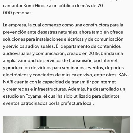
Netherlands
cantautor Komi Hirose a un público de más de 70
000 personas.
New Zealand
La empresa, la cual comenzó como una constructora para la
Norway
prevención ante desastres naturales, ahora también ofrece
soluciones para instalaciones eléctricas y de comunicación
Poland
y servicios audiovisuales. El departamento de contenidos
Portugal
audiovisuales y comunicación, creado en 2019, brinda una
amplia variedad de servicios de transmisión por Internet
Singapore
y producción de videos para seminarios, eventos, deportes
electrónicos y conciertos de música en vivo, entre otros. KAN-
South Africa
NARI cuenta con la capacidad de transmitir por Internet
y crear redes e infraestructuras. Además, ha desarrollado un
España
estudio en Toyama, el cual ha sido utilizado para distintos
Sweden
eventos patrocinados por la prefectura local.
Chinese Taipei
Turkey