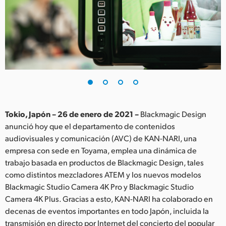
Finland
France
Germany
Hong Kong SAR, China
India
Tokio, Japón – 26 de enero de 2021 –
Blackmagic Design
Italy
anunció hoy que el departamento de contenidos
audiovisuales y comunicación (AVC) de KAN-NARI, una
Japan
empresa con sede en Toyama, emplea una dinámica de
Korea
trabajo basada en productos de Blackmagic Design, tales
como distintos mezcladores ATEM y los nuevos modelos
Mexico
Blackmagic Studio Camera 4K Pro y Blackmagic Studio
Camera 4K Plus. Gracias a esto, KAN-NARI ha colaborado en
Malaysia
decenas de eventos importantes en todo Japón, incluida la
transmisión en directo por Internet del concierto del popular