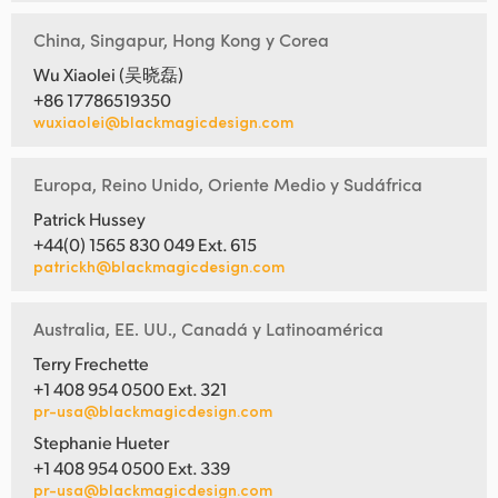
China, Singapur, Hong Kong y Corea
Wu Xiaolei (吴晓磊)
+86 17786519350
wuxiaolei@blackmagicdesign.com
Europa, Reino Unido, Oriente Medio y Sudáfrica
Patrick Hussey
+44(0) 1565 830 049 Ext. 615
patrickh@blackmagicdesign.com
Australia, EE. UU., Canadá y Latinoamérica
Terry Frechette
+1 408 954 0500 Ext. 321
pr-usa@blackmagicdesign.com
Stephanie Hueter
+1 408 954 0500 Ext. 339
pr-usa@blackmagicdesign.com