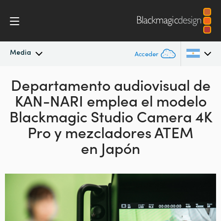
Media
Acceder
Novedades
Departamento audiovisual
de
Argentina
KAN-NARI emplea el modelo
Australia
Archivo
Blackmagic Studio Camera 4K
Austria
Pro y mezcladores ATEM
Imágenes
en Japón
Brazil
Canada
China
Denmark