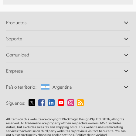
Productos
Cámaras profesionales
Soporte
DaVinci Resolve y Fusion
Mezcladores ATEM
Distribuidores
Comunidad
Ultimatte
Centro de soporte técnico
Grabadores digitales
Contáctanos
Comunidad Splice
Empresa
Captura y reproducción
Escáner Cintel
Oficinas
Conversión de formatos
País o territorio:
Argentina
Perfil empresarial
Conversores profesionales
Colaboradores
Supervisión
Selecciona un país o territorio
Síguenos:
Medios
Almacenamiento en redes
MultiView
Argentina
All items on this website are copyright Blackmagic Design Pty. Ltd. 2026, all rights
Direccionamiento y distribución
reserved. All trademarks
are property
of their respective owners. MSRP includes
duties, but excludes sales tax and shipping costs.
This website uses remarketing
Transmisión y codificación
Australia
services to advertise on third party websites to previous visitors to our site.
You can
opt out at any time by changing cookie settings.
Política de privacidad