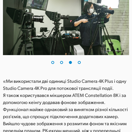
«Ми використали дві одиниці Studio Camera 4K Plus і одну
Studio Camera 4K Pro для потокової трансляції події.
Я також користувався мікшером ATEM Constellation 8K і за
допомогою кеінгу додавав фонове зображення.
Функціонал майже однаковий за винятком різної кількості
роз'ємів, що спрощує підключення додаткових камер.
Вийшло чудове зображення з розмитим фоном та якісним
переднім планом. РК-екран менший, ніж у попередньої