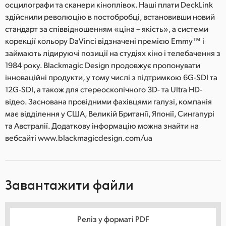
осцилографи та сканери кіноплівок. Наші плати DeckLink
здійснили революцію в постобробці, встановивши новий
стандарт за співвідношенням «ціна – якість», а системи
корекції кольору DaVinci відзначені премією Emmy™ і
займають лідируючі позиції на студіях кіно і телебачення з
1984 року. Blackmagic Design продовжує пропонувати
інноваційні продукти, у тому числі з підтримкою 6G-SDI та
12G-SDI, а також для стереоскопічного 3D- та Ultra HD-
відео. Заснована провідними фахівцями галузі, компанія
має відділення у США, Великій Британії, Японії, Сингапурі
та Австралії. Додаткову інформацію можна знайти на
вебсайті www.blackmagicdesign.com/ua
Завантажити файли
Реліз у форматі PDF