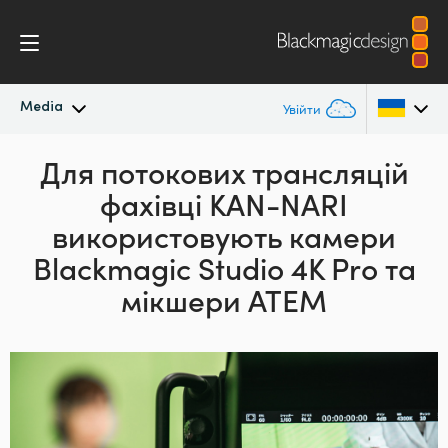
Media
Увійти
Останні новини
Для потокових
трансляцій
Argentina
фахівці
KAN-NARI
Australia
Архів новин
використовують
камери
Austria
Blackmagic Studio
4K Pro та
Галерея зображень
мікшери ATEM
Brazil
Canada
China
Denmark