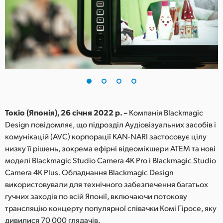
Finland
France
Germany
Hong Kong SAR, China
India
Токіо (Японія), 26 січня 2022 р. –
Компанія Blackmagic
Italy
Design повідомляє, що підрозділ Аудіовізуальних засобів і
комунікацій (AVC) корпорації KAN-NARI застосовує цілу
Japan
низку її рішень, зокрема ефірні відеомікшери ATEM та нові
Korea
моделі Blackmagic Studio Camera 4K Pro і Blackmagic Studio
Camera 4K Plus. Обладнання Blackmagic Design
Mexico
використовували для технічного забезпечення багатьох
гучних заходів по всій Японії, включаючи потокову
Malaysia
трансляцію концерту популярної співачки Комі Гіросе, яку
дивилися 70 000 глядачів.