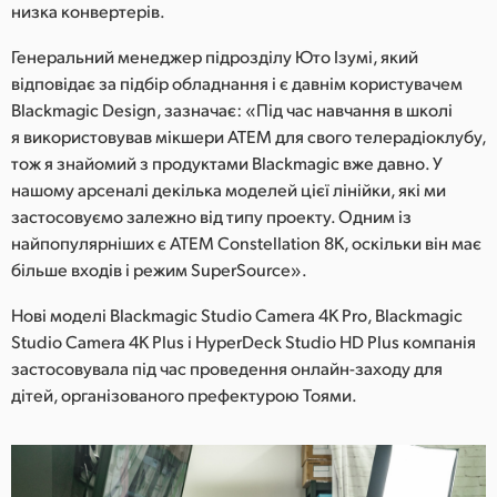
низка конвертерів.
Генеральний менеджер підрозділу Юто Ізумі, який
відповідає за підбір обладнання і є давнім користувачем
Blackmagic Design, зазначає: «Під час навчання в школі
я використовував мікшери ATEM для свого телерадіоклубу,
тож я знайомий з продуктами Blackmagic вже давно. У
нашому арсеналі декілька моделей цієї лінійки, які ми
застосовуємо залежно від типу проекту. Одним із
найпопулярніших є ATEM Constellation 8K, оскільки він має
більше входів і режим SuperSource».
Нові моделі Blackmagic Studio Camera 4K Pro, Blackmagic
Studio Camera 4K Plus і HyperDeck Studio HD Plus компанія
застосовувала під час проведення онлайн-заходу для
дітей, організованого префектурою Тоями.