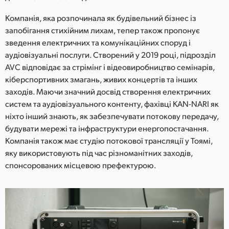
Netherlands
Компанія, яка розпочинала як будівельний бізнес із
New Zealand
запобігання стихійним лихам, тепер також пропонує
зведення електричних та комунікаційних споруд і
Norway
аудіовізуальні послуги. Створений у 2019 році, підрозділ
AVC відповідає за стрімінг і відеовиробництво семінарів,
Poland
кіберспортивних змагань, живих концертів та інших
Portugal
заходів. Маючи значний досвід створення електричних
систем та аудіовізуального контенту, фахівці KAN-NARI як
Singapore
ніхто інший знають, як забезпечувати потокову передачу,
будувати мережі та інфраструктури енергопостачання.
South Africa
Компанія також має студію потокової трансляції у Тоямі,
яку використовують під час різноманітних заходів,
Spain
спонсорованих місцевою префектурою.
Sweden
Chinese Taipei
Turkey