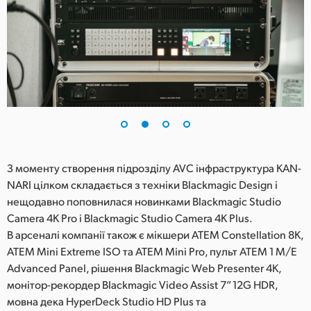
UAE
Ukraine
United Kingdom
United States
З моменту створення підрозділу AVC інфраструктура KAN-
NARI цілком складається з техніки Blackmagic Design і
нещодавно поповнилася новинками Blackmagic Studio
Camera 4K Pro і Blackmagic Studio Camera 4K Plus.
В арсеналі компанії також є мікшери ATEM Constellation 8K,
ATEM Mini Extreme ISO та ATEM Mini Pro, пульт ATEM 1 M/E
Advanced Panel, рішення Blackmagic Web Presenter 4K,
монітор-рекордер Blackmagic Video Assist 7” 12G HDR,
мовна дека HyperDeck Studio HD Plus та