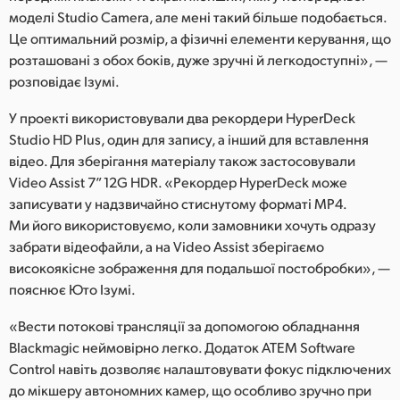
моделі Studio Camera, але мені такий більше подобається.
Це оптимальний розмір, а фізичні елементи керування, що
розташовані з обох боків, дуже зручні й легкодоступні», —
розповідає Ізумі.
У проекті використовували два рекордери HyperDeck
Studio HD Plus, один для запису, а інший для вставлення
відео. Для зберігання матеріалу також застосовували
Video Assist 7” 12G HDR. «Рекордер HyperDeck може
записувати у надзвичайно стиснутому форматі MP4.
Ми його використовуємо, коли замовники хочуть одразу
забрати відеофайли, а на Video Assist зберігаємо
високоякісне зображення для подальшої постобробки», —
пояснює Юто Ізумі.
«Вести потокові трансляції за допомогою обладнання
Blackmagic неймовірно легко. Додаток ATEM Software
Control навіть дозволяє налаштовувати фокус підключених
до мікшеру автономних камер, що особливо зручно при