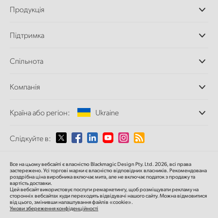
Продукція
Професійні камери
Підтримка
Додатки DaVinci
Resolve і Fusion
Дилери
Спільнота
Відеомікшери ATEM
Центр підтримки
Ultimatte
Зворотній зв'язок
Splice Community
Компанія
Дискові рекордери
Захоплення
Офіси
та відтворення
Країна або регіон:
Ukraine
Про нас
Сканер Cintel
Партнери
Перетворення форматів
Виберіть вашу країну або регіон
Слідкуйте в:
Медіа
Мовні конвертери
Моніторинг
Argentina
Все на цьому вебсайті є власністю Blackmagic Design Pty. Ltd. 2026, всі права
Мережеве сховище
застережено.
Усі торгові марки є власністю відповідних власників.
Рекомендована
роздрібна ціна
виробника включає мита, але не включає податок з продажу та
MultiView
Australia
вартість доставки.
Цей вебсайт використовує послуги ремаркетингу, щоб розміщувати рекламу на
Маршрутизація та розподіл
сторонніх вебсайтах куди переходять відвідувачі нашого сайту. Можна відмовитися
від цього, змінивши налаштування файлів «cookie».
Стрімінг та кодування
Austria
Умови збереження конфіденційності