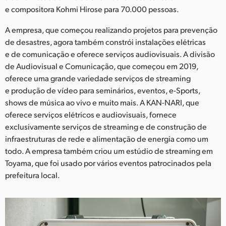
Netherlands
e compositora Kohmi Hirose para 70.000 pessoas.
New Zealand
A empresa, que começou realizando projetos para prevenção
de desastres, agora também constrói instalações elétricas
Norway
e de comunicação e oferece serviços audiovisuais. A divisão
de Audiovisual e Comunicação, que começou em 2019,
Poland
oferece uma grande variedade serviços de streaming
Portugal
e produção de vídeo para seminários, eventos, e-Sports,
shows de música ao vivo e muito mais. A KAN-NARI, que
Singapore
oferece serviços elétricos e audiovisuais, fornece
exclusivamente serviços de streaming e de construção de
South Africa
infraestruturas de rede e alimentação de energia como um
todo. A empresa também criou um estúdio de streaming em
Spain
Toyama, que foi usado por vários eventos patrocinados pela
Sweden
prefeitura local.
Chinese Taipei
Turkey