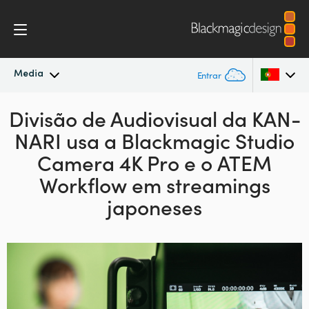
Media
Entrar
Divisão de Audiovisual
Novidades
da KAN-
Argentina
NARI
usa a Blackmagic
Studio
Australia
Arquivo
Camera 4K Pro
e o ATEM
Austria
Workflow em streamings
Imagens para Imprensa
japoneses
Brazil
Canada
China
Denmark