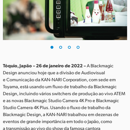
Finland
France
Germany
Hong Kong SAR, China
India
Tóquio, Japão – 26 de janeiro de 2022 –
A Blackmagic
Italy
Design anunciou hoje que a divisão de Audiovisual
e Comunicação da KAN-NARI Corporation, com sede em
Japan
Toyama, está usando um fluxo de trabalho da Blackmagic
Korea
Design, incluindo vários switchers de produção ao vivo ATEM
e as novas Blackmagic Studio Camera 4K Pro e Blackmagic
Mexico
Studio Camera 4K Plus. Usando o fluxo de trabalho da
Blackmagic Design, a KAN-NARI trabalhou em dezenas de
Malaysia
eventos de grande importância em todo o Japão, como
a transmissão ao vivo do show da famosa cantora