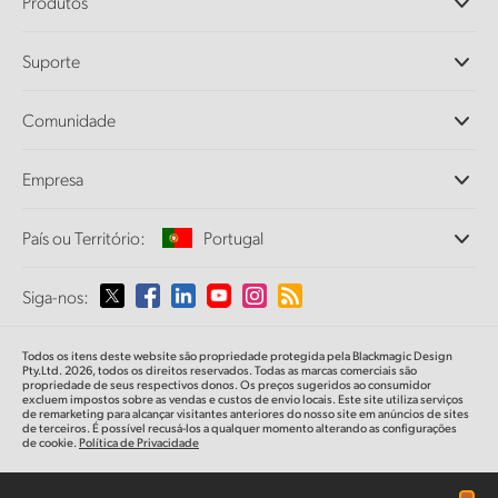
Produtos
Câmeras Profissionais
Suporte
DaVinci Resolve e Fusion
Switchers de Produção ATEM
Revendedores
Comunidade
Ultimatte
Central de Suporte Técnico
Gravadores de Disco
Fale Conosco
Comunidade Splice
Empresa
Captura e Reprodução
Cintel Scanner
Escritórios
Conversão de Padrões
País ou Território:
Portugal
Sobre a Blackmagic Design
Conversores Broadcast
Parcerias
Monitoramento
Selecione seu país ou território
Siga-nos:
Imprensa
Armazenamento em Rede
MultiView
Argentina
Todos os itens deste website são propriedade protegida pela Blackmagic Design
Roteamento e Distribuição
Pty.Ltd. 2026, todos os direitos reservados. Todas as marcas comerciais são
propriedade de seus respectivos donos. Os preços sugeridos ao consumidor
Streaming e Codificação
Australia
excluem impostos sobre as vendas e custos de envio locais. Este site utiliza serviços
de remarketing para alcançar visitantes anteriores do nosso site em anúncios de sites
de terceiros. É possível recusá-los a qualquer momento alterando as configurações
de cookie.
Política de Privacidade
Austria