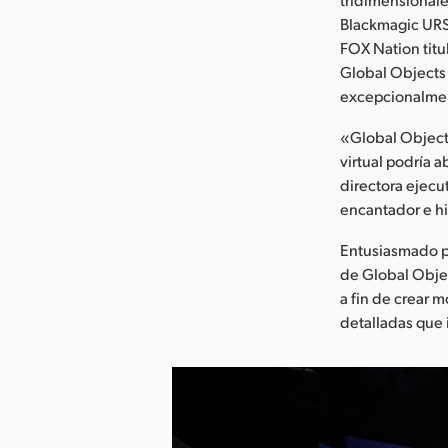
Blackmagic URSA
FOX Nation titu
Global Objects
excepcionalmen
«Global Objects
virtual podría 
directora ejecu
encantador e hi
Entusiasmado po
de Global Obje
a fin de crear 
detalladas que 