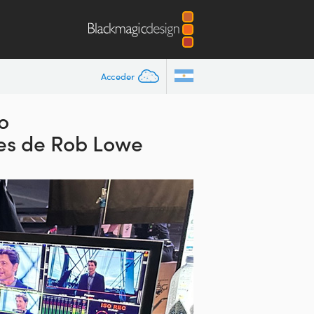
Acceder
o
les de Rob Lowe