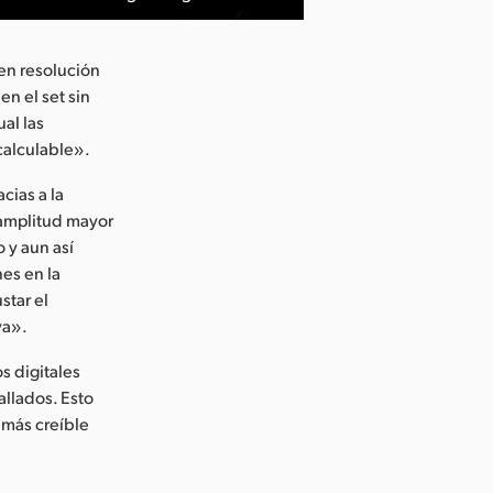
en resolución
en el set sin
al las
ncalculable».
cias a la
 amplitud mayor
 y aun así
nes en la
star el
va».
s digitales
llados. Esto
 más creíble