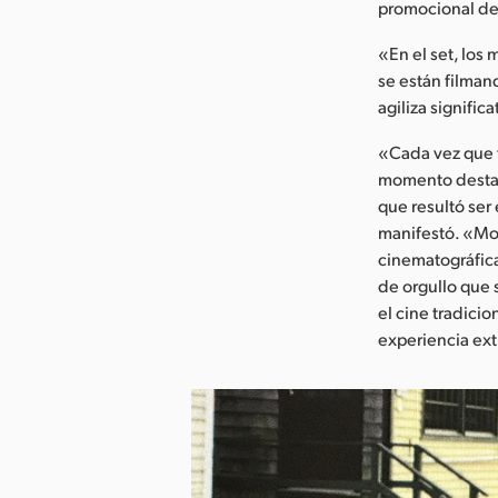
promocional de
«En el set, los
se están filmand
agiliza signifi
«Cada vez que t
momento destac
que resultó ser
manifestó. «Mos
cinematográfica
de orgullo que 
el cine tradicio
experiencia ext