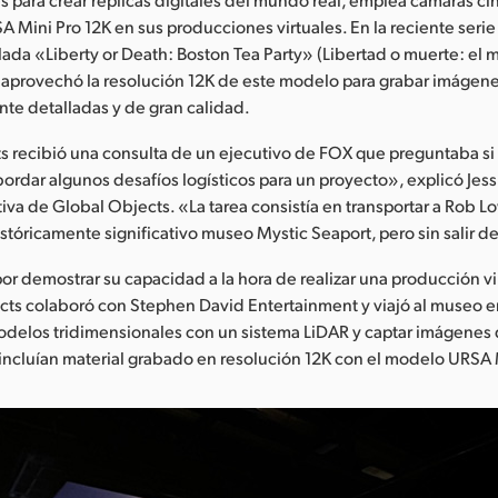
 Mini Pro 12K en sus producciones virtuales. En la reciente ser
lada «Liberty or Death: Boston Tea Party» (Libertad o muerte: el m
 aprovechó la resolución 12K de este modelo para grabar imágen
te detalladas y de gran calidad.
 recibió una consulta de un ejecutivo de FOX que preguntaba si
abordar algunos desafíos logísticos para un proyecto», explicó Jess
tiva de Global Objects. «La tarea consistía en transportar a Rob L
stóricamente significativo museo Mystic Seaport, pero sin salir d
r demostrar su capacidad a la hora de realizar una producción vir
cts colaboró con Stephen David Entertainment y viajó al museo e
modelos tridimensionales con un sistema LiDAR y captar imágenes
incluían material grabado en resolución 12K con el modelo URSA 