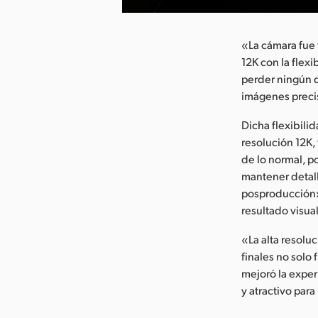
«La cámara fue 
12K con la flex
perder ningún d
imágenes precisa
Dicha flexibili
resolución 12K,
de lo normal, p
mantener detall
posproducción»,
resultado visua
«La alta resoluc
finales no solo
mejoró la exper
y atractivo para