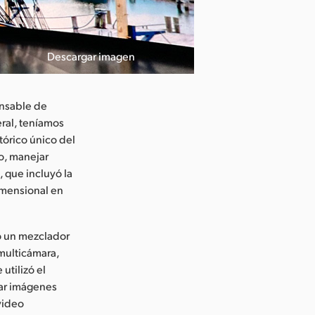
Descargar imagen
onsable de
eral, teníamos
tórico único del
o, manejar
 que incluyó la
imensional en
ó un mezclador
 multicámara,
utilizó el
ar imágenes
 video