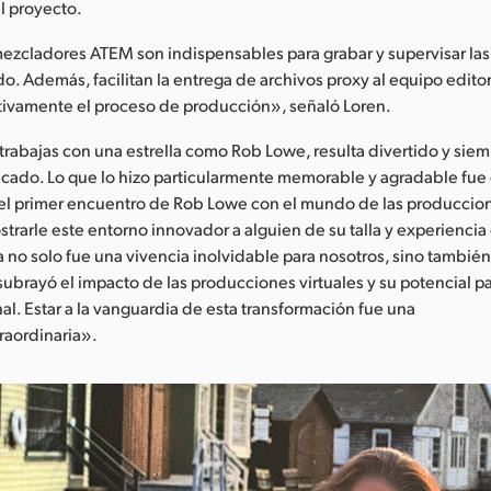
l proyecto.
 mezcladores ATEM son indispensables para grabar y supervisar l
o. Además, facilitan la entrega de archivos proxy al equipo editori
cativamente el proceso de producción», señaló Loren.
rabajas con una estrella como Rob Lowe, resulta divertido y siem
ado. Lo que lo hizo particularmente memorable y agradable fue
 el primer encuentro de Rob Lowe con el mundo de las produccion
trarle este entorno innovador a alguien de su talla y experiencia 
 no solo fue una vivencia inolvidable para nosotros, sino tambi
subrayó el impacto de las producciones virtuales y su potencial p
nal. Estar a la vanguardia de esta transformación fue una
raordinaria».