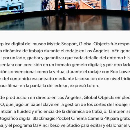
plica digital del museo Mystic Seaport, Global Objects fue resp
la dinámica de trabajo durante el rodaje en Los Ángeles. «En gen
: por un lado, grabar y garantizar que cada detalle del entorno his
entara con precisión en un formato gemelo digital; y por otro lad
ción convencional como la virtual durante el rodaje con Rob Lowe,
 del contenido escaneado mediante la creación de un nivel trid
ara filmar en la pantalla de ledes», expresó Loren.
e de producción en directo en Los Ángeles, Global Objects emple
O, que jugó un papel clave en la gestión de los cortes del rodaje
izar la fluidez y eficiencia de la dinámica de trabajo. También se 
ográfico digital Blackmagic Pocket Cinema Camera 4K para grab
a, y el programa DaVinci Resolve Studio para editar y etalonar el