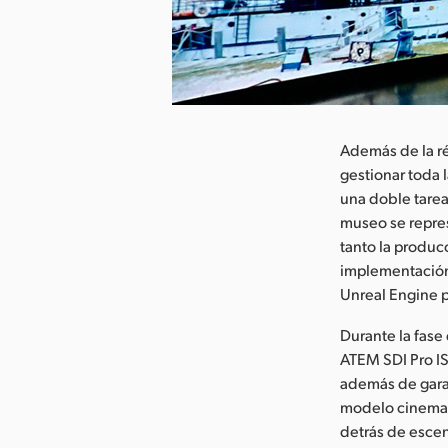
argar imagen
Además de la ré
gestionar toda 
una doble tarea
museo se repres
tanto la produc
implementación
Unreal Engine p
Durante la fas
ATEM SDI Pro IS
además de garant
modelo cinemat
detrás de escen