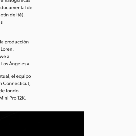
ie documental de
otín del té),
es
 la producción
 Loren,
owe al
e Los Ángeles».
tual, el equipo
n Connecticut,
 de fondo
Mini Pro 12K.