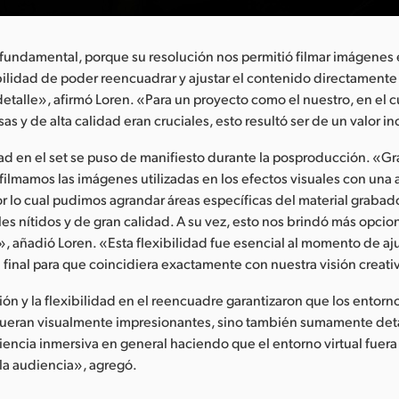
fundamental, porque su resolución nos permitió filmar imágenes 
ibilidad de poder reencuadrar y ajustar el contenido directamente 
etalle», afirmó Loren. «Para un proyecto como el nuestro, en el cu
s y de alta calidad eran cruciales, esto resultó ser de un valor i
dad en el set se puso de manifiesto durante la posproducción. «Gra
 filmamos las imágenes utilizadas en los efectos visuales con una
or lo cual pudimos agrandar áreas específicas del material grabado
es nítidos y de gran calidad. A su vez, esto nos brindó más opcio
 añadió Loren. «Esta flexibilidad fue esencial al momento de aju
l final para que coincidiera exactamente con nuestra visión creati
ión y la flexibilidad en el reencuadre garantizaron que los entorno
 fueran visualmente impresionantes, sino también sumamente deta
iencia inmersiva en general haciendo que el entorno virtual fuera
 la audiencia», agregó.