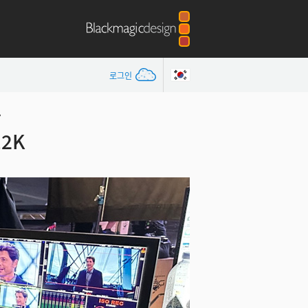
로그인
상
12K