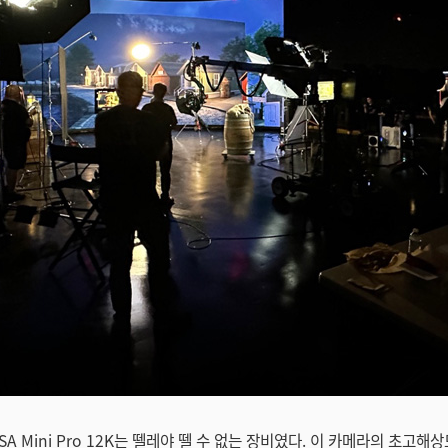
SA Mini Pro 12K는 뗄레야 뗄 수 없는 장비였다. 이 카메라의 초고해