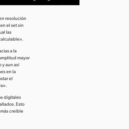
en resolución
en el set sin
al las
ncalculable».
cias a la
 amplitud mayor
 y aun así
nes en la
star el
va».
s digitales
llados. Esto
 más creíble