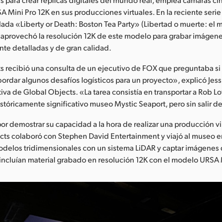
 Mini Pro 12K en sus producciones virtuales. En la reciente ser
lada «Liberty or Death: Boston Tea Party» (Libertad o muerte: el m
 aprovechó la resolución 12K de este modelo para grabar imágen
te detalladas y de gran calidad.
 recibió una consulta de un ejecutivo de FOX que preguntaba si
abordar algunos desafíos logísticos para un proyecto», explicó Jess
tiva de Global Objects. «La tarea consistía en transportar a Rob L
stóricamente significativo museo Mystic Seaport, pero sin salir d
r demostrar su capacidad a la hora de realizar una producción vir
cts colaboró con Stephen David Entertainment y viajó al museo e
modelos tridimensionales con un sistema LiDAR y captar imágenes
incluían material grabado en resolución 12K con el modelo URSA 