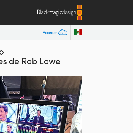
Acceder
o
les de Rob Lowe