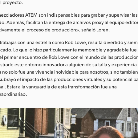
l proyecto.
 mezcladores ATEM son indispensables para grabar y supervisar l
o. Además, facilitan la entrega de archivos proxy al equipo editori
cativamente el proceso de producción», señaló Loren.
rabajas con una estrella como Rob Lowe, resulta divertido y siem
ado. Lo que lo hizo particularmente memorable y agradable fue
 el primer encuentro de Rob Lowe con el mundo de las produccion
trarle este entorno innovador a alguien de su talla y experiencia 
 no solo fue una vivencia inolvidable para nosotros, sino tambi
subrayó el impacto de las producciones virtuales y su potencial p
nal. Estar a la vanguardia de esta transformación fue una
raordinaria».