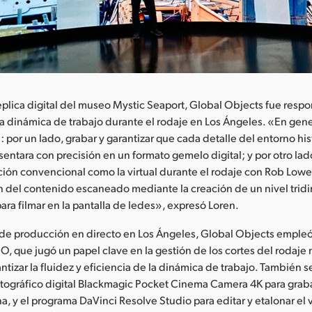
plica digital del museo Mystic Seaport, Global Objects fue resp
la dinámica de trabajo durante el rodaje en Los Ángeles. «En gen
: por un lado, grabar y garantizar que cada detalle del entorno his
entara con precisión en un formato gemelo digital; y por otro lad
ción convencional como la virtual durante el rodaje con Rob Lowe,
 del contenido escaneado mediante la creación de un nivel trid
ara filmar en la pantalla de ledes», expresó Loren.
e de producción en directo en Los Ángeles, Global Objects emple
O, que jugó un papel clave en la gestión de los cortes del rodaje
izar la fluidez y eficiencia de la dinámica de trabajo. También se 
ográfico digital Blackmagic Pocket Cinema Camera 4K para grab
a, y el programa DaVinci Resolve Studio para editar y etalonar el