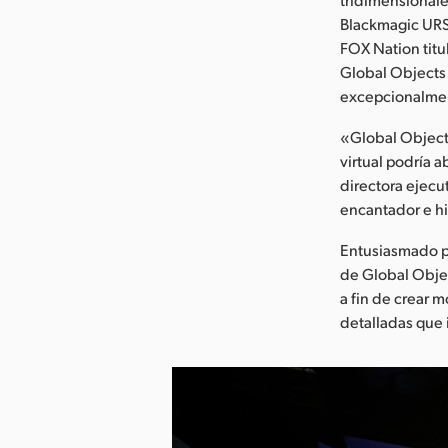
Blackmagic URSA
FOX Nation titu
Global Objects
excepcionalmen
«Global Objects
virtual podría 
directora ejecu
encantador e hi
Entusiasmado po
de Global Obje
a fin de crear 
detalladas que 