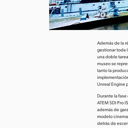
argar imagen
Además de la ré
gestionar toda 
una doble tarea
museo se repres
tanto la produc
implementación
Unreal Engine p
Durante la fas
ATEM SDI Pro IS
además de garant
modelo cinemat
detrás de escen