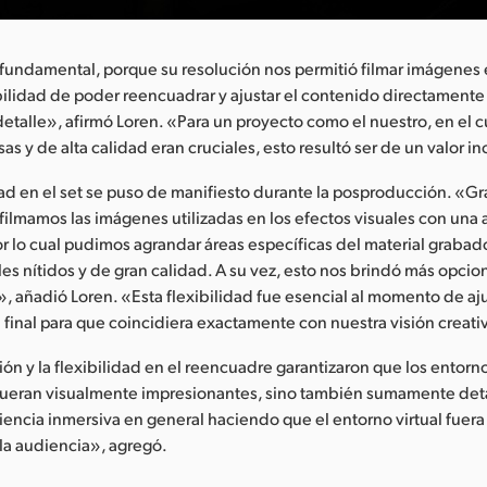
fundamental, porque su resolución nos permitió filmar imágenes 
ibilidad de poder reencuadrar y ajustar el contenido directamente 
etalle», afirmó Loren. «Para un proyecto como el nuestro, en el cu
s y de alta calidad eran cruciales, esto resultó ser de un valor i
dad en el set se puso de manifiesto durante la posproducción. «Gra
 filmamos las imágenes utilizadas en los efectos visuales con una
or lo cual pudimos agrandar áreas específicas del material grabado
es nítidos y de gran calidad. A su vez, esto nos brindó más opcio
 añadió Loren. «Esta flexibilidad fue esencial al momento de aju
l final para que coincidiera exactamente con nuestra visión creati
ión y la flexibilidad en el reencuadre garantizaron que los entorno
 fueran visualmente impresionantes, sino también sumamente deta
iencia inmersiva en general haciendo que el entorno virtual fuera
 la audiencia», agregó.