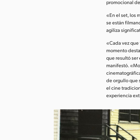
promocional de
«En el set, los
se están filmand
agiliza signifi
«Cada vez que t
momento destac
que resultó ser
manifestó. «Mos
cinematográfica
de orgullo que 
el cine tradicio
experiencia ext