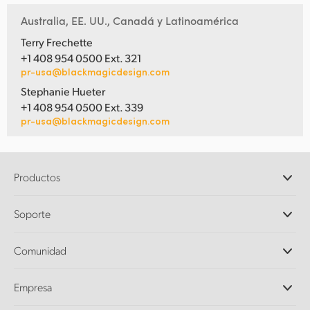
Australia, EE. UU., Canadá y Latinoamérica
Terry Frechette
+1 408 954 0500 Ext. 321
pr-usa@blackmagicdesign.com
Stephanie Hueter
+1 408 954 0500 Ext. 339
pr-usa@blackmagicdesign.com
Productos
Cámaras profesionales
Soporte
DaVinci Resolve y Fusion
Mezcladores ATEM
Distribuidores
Comunidad
Ultimatte
Centro de soporte técnico
Grabadores digitales
Contáctanos
Comunidad Splice
Empresa
Captura y reproducción
Escáner Cintel