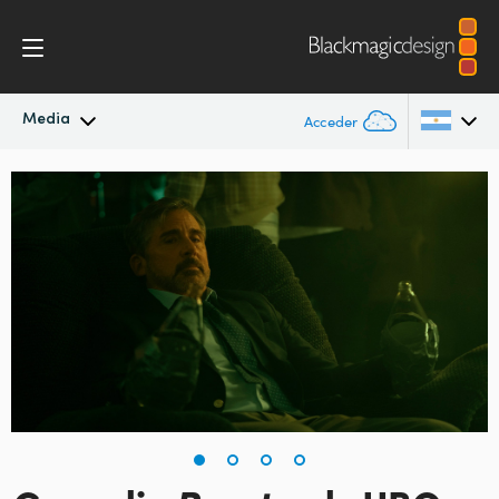
Media
Acceder
Novedades
Argentina
Australia
Archivo
Austria
Imágenes
Brazil
Canada
China
Denmark