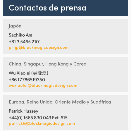
Contactos de prensa
Japón
Sachiko Arai
+81 3 5465 2101
pr-jp@blackmagicdesign.com
China, Singapur, Hong Kong y Corea
Wu Xiaolei (吴晓磊)
+86 17786519350
wuxiaolei@blackmagicdesign.com
Europa, Reino Unido, Oriente Medio y Sudáfrica
Patrick Hussey
+44(0) 1565 830 049 Ext. 615
patrickh@blackmagicdesign.com