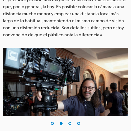
que, por lo general, la hay. Es posible colocar la cámara a una
UAE
distancia mucho menor y emplear una distancia focal más
larga de lo habitual, manteniendo el mismo campo de visión
Ukraine
con una distorsión reducida. Son detalles sutiles, pero estoy
United Kingdom
convencido de que el público nota la diferencia».
United States