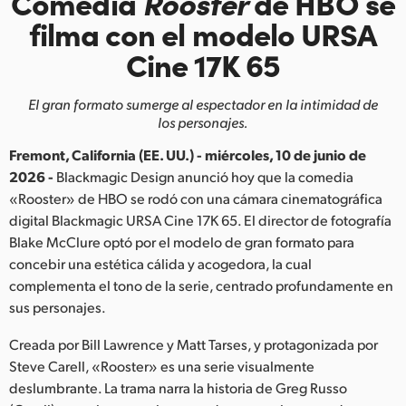
Comedia
Rooster
de HBO se
Finland
filma con el modelo URSA
Cine 17K 65
France
Germany
El gran formato sumerge al espectador en la intimidad de
los personajes.
Hong Kong SAR, China
Fremont, California (EE. UU.) - miércoles, 10 de junio de
India
2026 -
Blackmagic Design anunció hoy que la comedia
«Rooster» de HBO se rodó con una cámara cinematográfica
Italy
digital Blackmagic URSA Cine 17K 65. El director de fotografía
Blake McClure optó por el modelo de gran formato para
Japan
concebir una estética cálida y acogedora, la cual
complementa el tono de la serie, centrado profundamente en
Korea
sus personajes.
Mexico
Creada por Bill Lawrence y Matt Tarses, y protagonizada por
Steve Carell, «Rooster» es una serie visualmente
Malaysia
deslumbrante. La trama narra la historia de Greg Russo