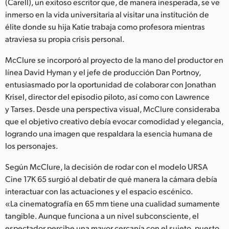
Netherlands
(Carell), un exitoso escritor que, de manera inesperada, se ve
inmerso en la vida universitaria al visitar una institución de
New Zealand
élite donde su hija Katie trabaja como profesora mientras
atraviesa su propia crisis personal.
Norway
McClure se incorporó al proyecto de la mano del productor en
Poland
línea David Hyman y el jefe de producción Dan Portnoy,
entusiasmado por la oportunidad de colaborar con Jonathan
Portugal
Krisel, director del episodio piloto, así como con Lawrence
y Tarses. Desde una perspectiva visual, McClure consideraba
Singapore
que el objetivo creativo debía evocar comodidad y elegancia,
South Africa
logrando una imagen que respaldara la esencia humana de
los personajes.
España
Según McClure, la decisión de rodar con el modelo URSA
Sweden
Cine 17K 65 surgió al debatir de qué manera la cámara debía
interactuar con las actuaciones y el espacio escénico.
Chinese Taipei
«La cinematografía en 65 mm tiene una cualidad sumamente
tangible. Aunque funciona a un nivel subconsciente, el
Turkey
espectador percibe una mayor cercanía con el sujeto, puesto