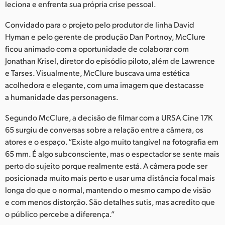
Netherlands
leciona e enfrenta sua própria crise pessoal.
New Zealand
Convidado para o projeto pelo produtor de linha David
Hyman e pelo gerente de produção Dan Portnoy, McClure
Norway
ficou animado com a oportunidade de colaborar com
Jonathan Krisel, diretor do episódio piloto, além de Lawrence
Poland
e Tarses. Visualmente, McClure buscava uma estética
acolhedora e elegante, com uma imagem que destacasse
Portugal
a humanidade das personagens.
Singapore
Segundo McClure, a decisão de filmar com a URSA Cine 17K
65 surgiu de conversas sobre a relação entre a câmera, os
South Africa
atores e o espaço. “Existe algo muito tangível na fotografia em
Spain
65 mm. É algo subconsciente, mas o espectador se sente mais
perto do sujeito porque realmente está. A câmera pode ser
Sweden
posicionada muito mais perto e usar uma distância focal mais
longa do que o normal, mantendo o mesmo campo de visão
Chinese Taipei
e com menos distorção. São detalhes sutis, mas acredito que
o público percebe a diferença.”
Turkey