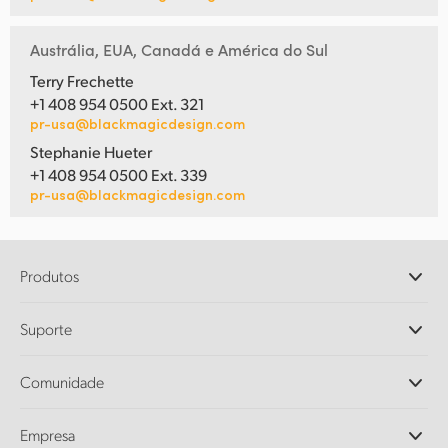
Austrália, EUA, Canadá e América do Sul
Terry Frechette
+1 408 954 0500 Ext. 321
pr-usa@blackmagicdesign.com
Stephanie Hueter
+1 408 954 0500 Ext. 339
pr-usa@blackmagicdesign.com
Produtos
Câmeras Profissionais
Suporte
DaVinci Resolve e Fusion
Switchers de Produção ATEM
Revendedores
Comunidade
Ultimatte
Central de Suporte Técnico
Gravadores de Disco
Fale Conosco
Comunidade Splice
Empresa
Captura e Reprodução