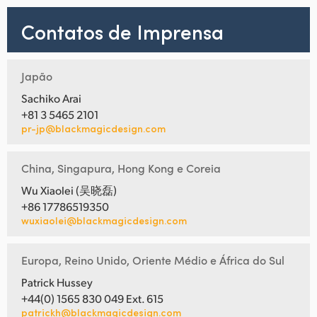
Contatos de Imprensa
Japão
Sachiko Arai
+81 3 5465 2101
pr-jp@blackmagicdesign.com
China, Singapura, Hong Kong e Coreia
Wu Xiaolei (吴晓磊)
+86 17786519350
wuxiaolei@blackmagicdesign.com
Europa, Reino Unido, Oriente Médio e África do Sul
Patrick Hussey
+44(0) 1565 830 049 Ext. 615
patrickh@blackmagicdesign.com