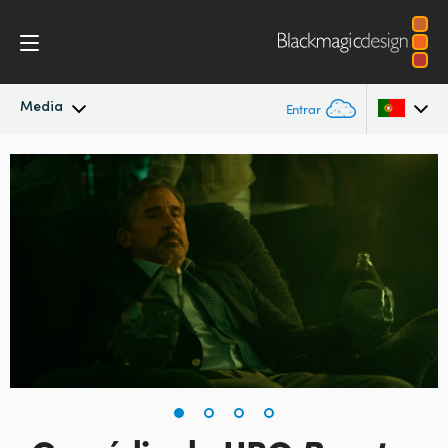
Media
Entrar
Novidades
Argentina
Australia
Arquivo
Austria
Imagens para Imprensa
Brazil
Canada
China
Denmark