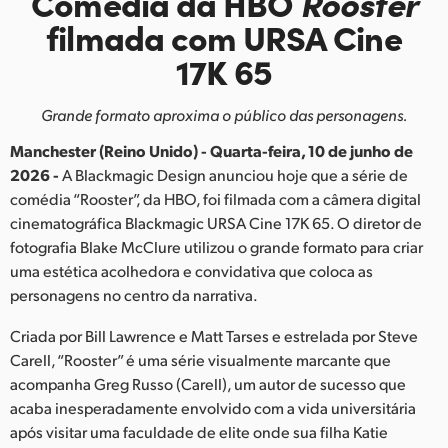
Comédia da HBO
Rooster
Finland
filmada com URSA Cine
17K 65
France
Germany
Grande formato aproxima o público das personagens.
Hong Kong SAR, China
Manchester (Reino Unido) - Quarta-feira, 10 de junho de
2026 -
A Blackmagic Design anunciou hoje que a série de
India
comédia “Rooster”, da HBO, foi filmada com a câmera digital
cinematográfica Blackmagic URSA Cine 17K 65. O diretor de
Italy
fotografia Blake McClure utilizou o grande formato para criar
uma estética acolhedora e convidativa que coloca as
Japan
personagens no centro da narrativa.
Korea
Criada por Bill Lawrence e Matt Tarses e estrelada por Steve
Carell, “Rooster” é uma série visualmente marcante que
Mexico
acompanha Greg Russo (Carell), um autor de sucesso que
Malaysia
acaba inesperadamente envolvido com a vida universitária
após visitar uma faculdade de elite onde sua filha Katie