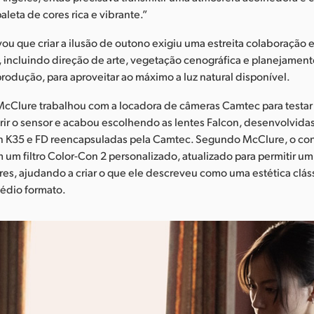
aleta de cores rica e vibrante.”
u que criar a ilusão de outono exigiu uma estreita colaboração e
 incluindo direção de arte, vegetação cenográfica e planejamen
produção, para aproveitar ao máximo a luz natural disponível.
 McClure trabalhou com a locadora de câmeras Camtec para testa
ir o sensor e acabou escolhendo as lentes Falcon, desenvolvidas 
n K35 e FD reencapsuladas pela Camtec. Segundo McClure, o con
m filtro Color-Con 2 personalizado, atualizado para permitir um
res, ajudando a criar o que ele descreveu como uma estética clás
médio formato.