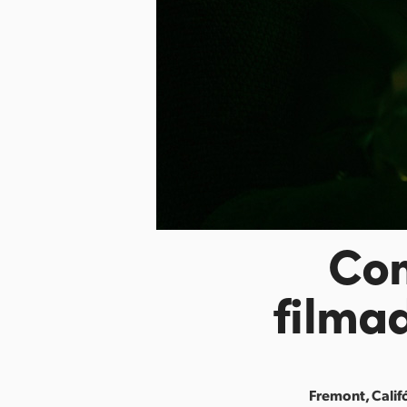
Co
filma
Fremont, Califó