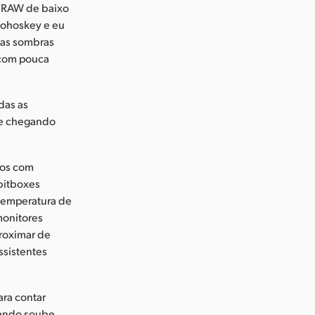
o RAW de baixo
 Bohoskey e eu
 as sombras
 com pouca
das as
 e chegando
dos com
 bitboxes
temperatura de
monitores
roximar de
ssistentes
ara contar
quando soube