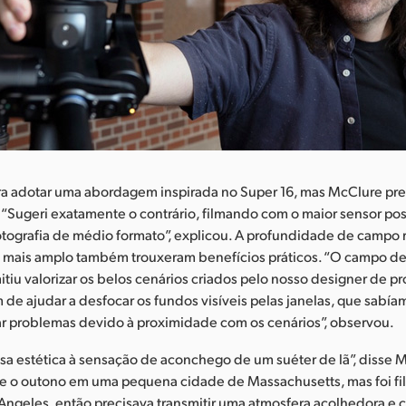
 era adotar uma abordagem inspirada no Super 16, mas McClure pre
 “Sugeri exatamente o contrário, filmando com o maior sensor pos
tografia de médio formato”, explicou. A profundidade de campo 
 mais amplo também trouxeram benefícios práticos. “O campo de
tiu valorizar os belos cenários criados pelo nosso designer de 
de ajudar a desfocar os fundos visíveis pelas janelas, que sabí
r problemas devido à proximidade com os cenários”, observou.
a estética à sensação de aconchego de um suéter de lã”, disse M
te o outono em uma pequena cidade de Massachusetts, mas foi f
Angeles, então precisava transmitir uma atmosfera acolhedora e c