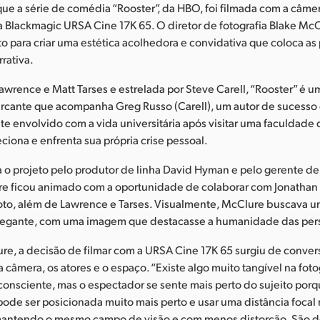
ue a série de comédia “Rooster”, da HBO, foi filmada com a câmer
 Blackmagic URSA Cine 17K 65. O diretor de fotografia Blake McCl
o para criar uma estética acolhedora e convidativa que coloca a
rrativa.
 Lawrence e Matt Tarses e estrelada por Steve Carell, “Rooster” é u
rcante que acompanha Greg Russo (Carell), um autor de sucesso
 envolvido com a vida universitária após visitar uma faculdade 
leciona e enfrenta sua própria crise pessoal.
 o projeto pelo produtor de linha David Hyman e pelo gerente d
e ficou animado com a oportunidade de colaborar com Jonathan Kr
oto, além de Lawrence e Tarses. Visualmente, McClure buscava u
legante, com uma imagem que destacasse a humanidade das pe
e, a decisão de filmar com a URSA Cine 17K 65 surgiu de conver
a câmera, os atores e o espaço. “Existe algo muito tangível na fot
onsciente, mas o espectador se sente mais perto do sujeito por
pode ser posicionada muito mais perto e usar uma distância focal
mantendo o mesmo campo de visão e com menos distorção. São de