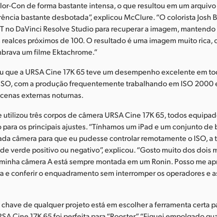
Color-Con de forma bastante intensa, o que resultou em um arquiv
rência bastante desbotada”, explicou McClure. “O colorista Josh
T no DaVinci Resolve Studio para recuperar a imagem, mantendo
s realces próximos de 100. O resultado é uma imagem muito rica,
embrava um filme Ektachrome.”
u que a URSA Cine 17K 65 teve um desempenho excelente em to
 ISO, com a produção frequentemente trabalhando em ISO 2000
 cenas externas noturnas.
e utilizou três corpos de câmera URSA Cine 17K 65, todos equipa
o para os principais ajustes. “Tínhamos um iPad e um conjunto de
ada câmera para que eu pudesse controlar remotamente o ISO, a 
s de verde positivo ou negativo”, explicou. “Gosto muito dos dois 
e minha câmera A está sempre montada em um Ronin. Posso me ap
a e conferir o enquadramento sem interromper os operadores e a
 chave de qualquer projeto está em escolher a ferramenta certa p
 URSA Cine 17K 65 foi perfeita para “Rooster”. “Fiquei empolgado 