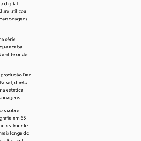
a digital
ure utilizou
s personagens
ma série
 que acaba
de elite onde
e produção Dan
isel, diretor
ma estética
rsonagens.
sas sobre
ografia em 65
que realmente
 mais longa do
talhes sutis,