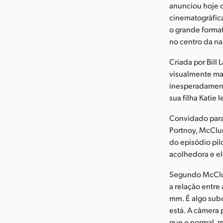
anunciou hoje q
cinematográfica
o grande format
no centro da na
Criada por Bill
visualmente ma
inesperadamente
sua filha Katie 
Convidado para
Portnoy, McClur
do episódio pil
acolhedora e e
Segundo McClur
a relação entre 
mm. É algo subc
está. A câmera 
que o normal, 