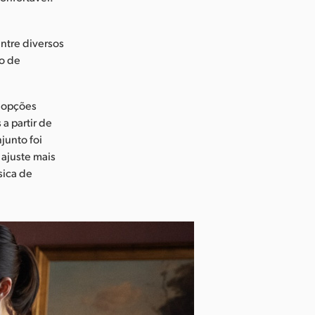
ntre diversos
to de
r opções
a partir de
junto foi
 ajuste mais
sica de