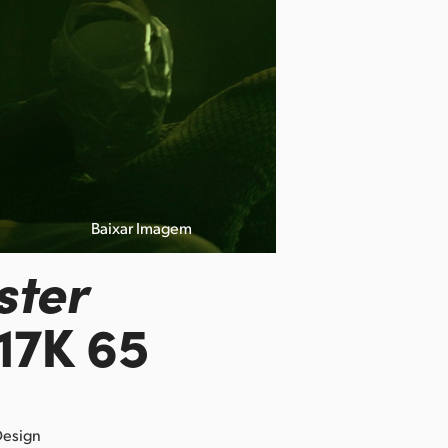
Baixar Imagem
ster
17K 65
Design