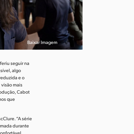
Baixar Imagem
feriu seguir na
sível, algo
reduzida e o
 visão mais
produção, Cabot
amos que
cClure. “A série
ilmada durante
onfortável.