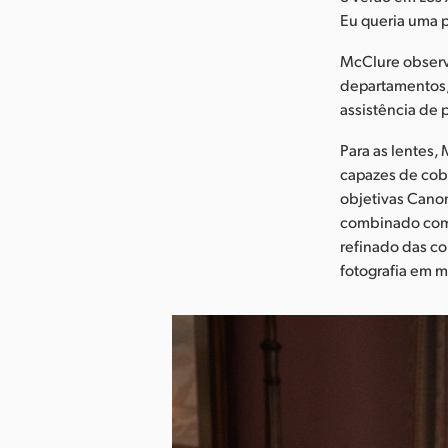
Eu queria uma p
McClure observo
departamentos,
assistência de 
Para as lentes,
capazes de cobr
objetivas Cano
combinado com u
refinado das co
fotografia em 