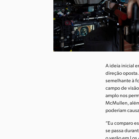
aixar Imagem
A ideia inicial
direção oposta.
semelhante à fo
campo de visão
amplo nos permi
McMullen, além 
poderiam causa
“Eu comparo ess
se passa duran
o verão em Los 