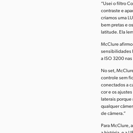
“Usei o filtro 
contraste e apa
criamos uma LU
bem pretas e o
latitude. Ela l
McClure afirmo
sensibilidades
a ISO 3200 nas
No set, McClur
controle sem fi
conectados a c
cor e os ajuste
laterais porqu
qualquer câmer
de câmera.”
Para McClure, a
a história, e a