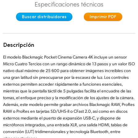
Especificaciones técnicas
Finland
Studio
Buscar distribuidores
Imprimir PDF
France
Galería
Germany
Descripción
Especificaciones
Hong Kong SAR, China
El modelo Blackmagic Pocket Cinema Camera 4K incluye un sensor
India
Micro Cuatro Tercios con un rango dinámico de 13 pasos y un valor ISO
nativo dual máximo de 25 600 para obtener imágenes increíbles con
Italy
una gran latitud sin preocuparse por la escasez de luz. Los controles
externos permiten acceder rápidamente a funciones esenciales,
Japan
mientras que la pantalla táctil de 5 pulgadas facilita el encuadre de las
tomas, el enfoque preciso y la modificación de los ajustes de la cámara.
Korea
Además, este modelo permite grabar archivos Blackmagic RAW, ProRes
RAW o ProRes en tarjetas SD/UHS-II o CFast 2.0, así como en discos
Mexico
externos mediante el puerto de expansión USB-C, y dispone de
micrófonos integrados, una entrada XLR, una salida HDMI, tablas de
Malaysia
conversión (LUT) tridimensionales y tecnología Bluetooth, entre