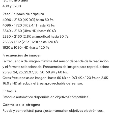
ISO nativo dual
400 y 3200
UAE
Resoluciones de captura
Ukraine
4096 x 2160 (4K DCI) hasta 60 f/s
4096 x 1720 (4K 2.4:1) hasta 75 f/s
United Kingdom
3840 x 2160 (Ultra HD) hasta 60 f/s
2880 x 2160 (2.8K anamórfico) hasta 80 f/s
United States
2688 x 1512 (2.6K 16:9) hasta 120 f/s
1920 x 1080 (HD) hasta 120 f/s
Frecuencias de imagen
La frecuencia de imagen máxima del sensor depende de la resolución
y el formato seleccionado. Frecuencias de imagen para reproducción:
23.98, 24, 25, 29.97, 30, 50, 59.94 y 60 f/s.
Otras frecuencias de imagen: hasta 60 f/s en DCI 4K o 120 f/s en 2.6K
16:9 y HD al reducir el área aprovechable del sensor.
Enfoque
Enfoque automático disponible en objetivos compatibles.
Control del diafragma
Rueda y control táctil para ajuste manual en objetivos electrónicos.