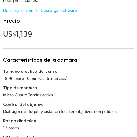
Netherlands
otras prestaciones.
Descargar manual
Descargar software
New Zealand
Precio
Norway
US$1,139
Poland
Portugal
Características de la cámara
Singapore
Tamaño efectivo del sensor
18.96 mm x 10 mm (Cuatro Tercios)
South Africa
Tipo de montura
España
Micro Cuatro Tercios activa.
Control del objetivo
Sweden
Diafragma, enfoque y distancia focal en objetivos compatibles.
Chinese Taipei
Rango dinámico
13 pasos.
Turkey