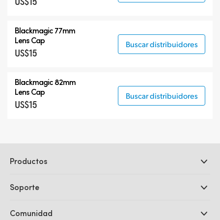
US$15
Blackmagic 77mm
Lens Cap
Buscar distribuidores
US$15
Blackmagic 82mm
Lens Cap
Buscar distribuidores
US$15
Productos
Cámaras profesionales
Soporte
DaVinci Resolve y Fusion
Mezcladores ATEM
Distribuidores
Comunidad
Ultimatte
Centro de soporte técnico