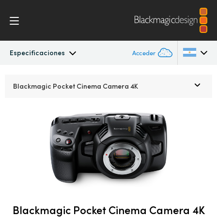
Especificaciones
Acceder
Pocket Cinema Camera
Argentina
Blackmagic Pocket
Cinema Camera 4K
Australia
Procesos
Austria
Diseño
Brazil
Accesorios
Canada
Blackmagic OS
China
Denmark
Blackmagic Pocket Cinema Camera 4K
Blackmagic RAW