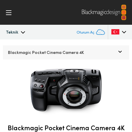
Teknik
Oturum Aç
Pocket Cinema Camera
Argentina
Blackmagic Pocket
Cinema Camera 4K
Australia
İş Akışı
Austria
Tasarım
Brazil
Aksesuarlar
Canada
Blackmagic OS
China
Denmark
Blackmagic Pocket Cinema Camera 4K
Blackmagic RAW