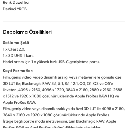
Renk Düzeltici
DaVinci YRGB.
Depolama Özellikleri
Saklama Şekli
1 x CFast 2.0.
1 x SD UHS‑II kart.
Harici ortam için 1 x yüksek hızlı USB‑C genişletme portu.
Kayıt Formatları
Film, geniş video, video dinamik aralığı veya metaverilere gömülü özel
3D LUT ile; Blackmagic RAW 3:1, 5:1, 8:1, 12:1, Q0, Q1, Q3 ve Q5’e
ilaveten, 4096 x 2160, 4096 x 1720, 3840 x 2160, 2880 x 2160, 2688
x 1512 ve 1920 x 1080 çözünürlüklerinde Apple ProRes RAW HQ ve
Apple ProRes RAW.
Film, geniş video veya dinamik aralık ya da özel 3D LUT ile 4096 x 2160,
3840 x 2160 ve 1920 x 1080 çözünürlüklerinde Apple ProRes.
İsteğe bağlı portre modu metaverisini, tüm Blackmagic RAW, Apple
ProRes RAW ve Appl ProRes çözünürlüklerinde destekler.