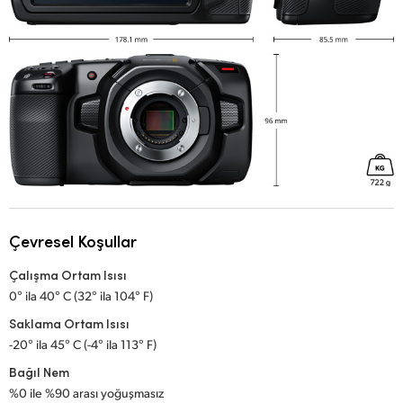
Çevresel Koşullar
Çalışma Ortam Isısı
0° ila 40° C (32° ila 104° F)
Saklama Ortam Isısı
-20° ila 45° C (-4° ila 113° F)
Bağıl Nem
%0 ile %90 arası yoğuşmasız