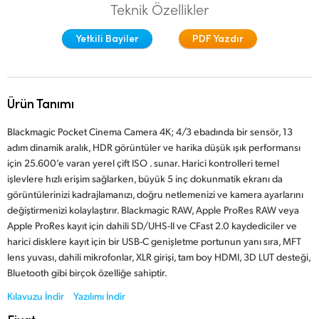
Teknik Özellikler
Finland
Stüdyo
Yetkili Bayiler
PDF Yazdır
France
Galeri
Germany
Ürün Tanımı
Teknik
Hong Kong SAR, China
Blackmagic Pocket Cinema Camera 4K; 4/3 ebadında bir sensör, 13
India
adım dinamik aralık, HDR görüntüler ve harika düşük ışık performansı
için 25.600’e varan yerel çift ISO . sunar. Harici kontrolleri temel
Italy
işlevlere hızlı erişim sağlarken, büyük 5 inç dokunmatik ekranı da
görüntülerinizi kadrajlamanızı, doğru netlemenizi ve kamera ayarlarını
Japan
değiştirmenizi kolaylaştırır. Blackmagic RAW, Apple ProRes RAW veya
Apple ProRes kayıt için dahili SD/UHS-II ve CFast 2.0 kaydediciler ve
Korea
harici disklere kayıt için bir USB-C genişletme portunun yanı sıra, MFT
lens yuvası, dahili mikrofonlar, XLR girişi, tam boy HDMI, 3D LUT desteği,
Mexico
Bluetooth gibi birçok özelliğe sahiptir.
Malaysia
Kılavuzu İndir
Yazılımı İndir