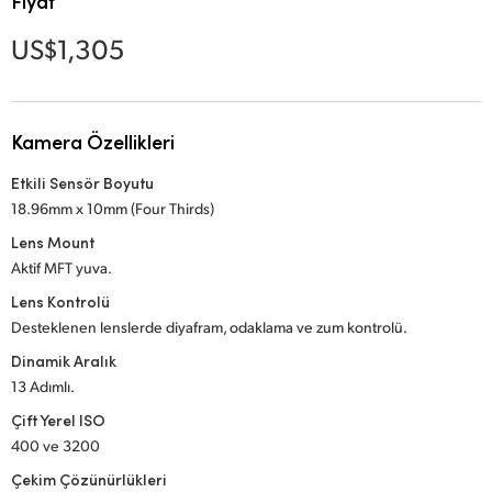
Fiyat
Netherlands
US$1,305
New Zealand
Norway
Kamera Özellikleri
Poland
Etkili Sensör Boyutu
Portugal
18.96mm x 10mm (Four Thirds)
Singapore
Lens Mount
Aktif MFT yuva.
South Africa
Lens Kontrolü
Desteklenen lenslerde diyafram, odaklama ve zum kontrolü.
Spain
Dinamik Aralık
Sweden
13 Adımlı.
Çift Yerel ISO
Chinese Taipei
400 ve 3200
Turkey
Çekim Çözünürlükleri