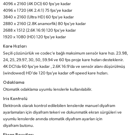
4096 x 2160 (4K DCI) 60 fps’ye kadar
UAE
4096 x 1720 (4K 2.4:1) 75 fps’ye kadar
3840 x 2160 (Ultra HD) 60 fps’ye kadar
Ukraine
2880 x 2160 (2.8K anamorfik) 80 fps’ye kadar
2688 x 1512 (2.6K 16:9) 120 fps’ye kadar
United Kingdom
1920 x 1080 (HD) 120 fps’ye kadar
Kare Hızları
United States
Seçili çözünürlük ve codec'e bağlı maksimum sensör kare hızı. 23.98,
24, 25, 29.97, 30, 50, 59.94 ve 60 fps proje kare hızları desteklenir.
4K DCI’da 60 fps’ye kadar , 2.6K 16:9’da ve sensör alanı düşürülmüş
(windowed) HD’de 120 fps’ye kadar off-speed kare hızları.
Odaklama
Otomatik odaklama uyumlu lenslerle kullanılabilir.
Iris Kontrolü
Elektronik olarak kontrol edilebilen lenslerde manuel diyafram
ayarlamaları için diyafram tekeri ve dokunmatik ekran sürgüleri ve
uyumlu lenslerde anında otomatik diyafram ayarları için
diyafram butonu.
Ekran Boyutları