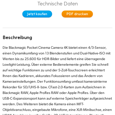
Technische Daten
Finland
Studio
Jetzt kaufen
PDF drucken
France
Galerie
Germany
Beschreibung
Techn. Daten
Hong Kong SAR, China
Die Blackmagic Pocket Cinema Camera 4K bietet einen 4/3-Sensor,
India
einen Dynamikumfang von 13 Blendenstufen und Dual-Native-ISO mit
Werten bis zu 25.600 für HDR-Bilder und liefert eine überragende
Italy
Lowlight-Leistung. Über externe Bedienelemente greifen Sie schnell
auf wichtige Funktionen zu und der 5-Zoll-Touchscreen erleichtert
Japan
Ihnen das Kadrieren, akkurates Fokussieren und das Ändern von
Kameraeinstellungen. Der Funktionsumfang umfasst kamerainterne
Korea
Rekorder für SD/UHS-II- bzw. CFast-2.0-Karten zum Aufzeichnen in
Blackmagic RAW, Apple ProRes RAW oder Apple ProRes. Über den
Mexico
USB-C-Expansionsport kann auf externe Speicherträger aufgezeichnet
werden. Des Weiteren bietet die Kamera einen MFT-
Malaysia
Objektivanschluss, eingebaute Mikrofone, eine XLR-Minibuchse, einen