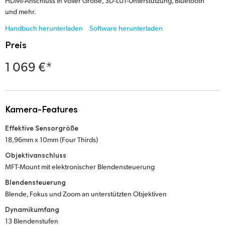
Netherlands
HDMI-Anschluss in voller Größe, 3D-LUT-Unterstützung, Bluetooth
und mehr.
New Zealand
Handbuch herunterladen
Software herunterladen
Preis
Norway
1 069 €*
Poland
Portugal
Kamera-Features
Singapore
Effektive Sensorgröße
South Africa
18,96mm x 10mm (Four Thirds)
Spain
Objektivanschluss
MFT-Mount mit elektronischer Blendensteuerung
Sweden
Blendensteuerung
Blende, Fokus und Zoom an unterstützten Objektiven
Chinese Taipei
Dynamikumfang
Turkey
13 Blendenstufen