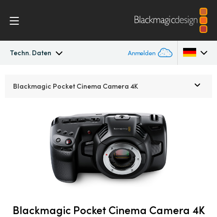
Techn. Daten
Anmelden
Pocket Cinema Camera
Argentina
Blackmagic Pocket
Cinema Camera 4K
Australia
Workflow
Austria
Design
Brazil
Zubehör
Canada
Blackmagic OS
China
Denmark
Blackmagic Pocket Cinema Camera 4K
Blackmagic RAW