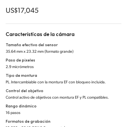
Netherlands
US$17,045
New Zealand
Norway
Características de la cámara
Poland
Tamaño efectivo del sensor
Portugal
35.64 mm x 23.32 mm (formato grande)
Paso de pixeles
Singapore
2.9 micrómetros
South Africa
Tipo de montura
PL. Intercambiable con la montura EF con bloqueo incluida.
España
Control del objetivo
Control activo de objetivos con montura EF y PL compatibles.
Sweden
Rango dinámico
Chinese Taipei
16 pasos
Formatos de grabación
Turkey