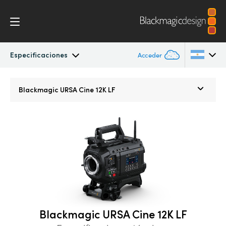
Especificaciones
Acceder
Blackmagic URSA Cine
Argentina
Blackmagic
URSA Cine 12K LF
Australia
Accesorios
Austria
Blackmagic OS
Brazil
Blackmagic RAW
Canada
Media Dock
China
Blackmagic URSA Cine 12K LF
Denmark
Galería