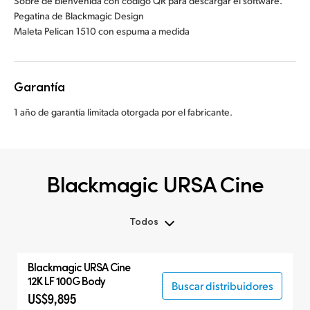
Sobre de bienvenida con código QR para descargar el software.
Pegatina de Blackmagic Design
Maleta Pelican 1510 con espuma a medida
Garantía
1 año de garantía limitada otorgada por el fabricante.
Blackmagic URSA Cine
Todos
Todos
Blackmagic
URSA Cine
Blackmagic URSA Cine
12K LF 100G Body
Buscar distribuidores
US$9,895
Accesorios