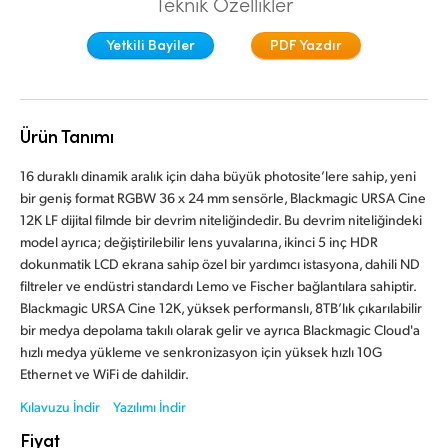
Teknik Özellikler
Finland
Teknik
Yetkili Bayiler
PDF Yazdır
France
Germany
Ürün Tanımı
Hong Kong SAR, China
16 duraklı dinamik aralık için daha büyük photosite’lere sahip, yeni
India
bir geniş format RGBW 36 x 24 mm sensörle, Blackmagic URSA Cine
12K LF dijital filmde bir devrim niteliğindedir. Bu devrim niteliğindeki
Italy
model ayrıca; değiştirilebilir lens yuvalarına, ikinci 5 inç HDR
dokunmatik LCD ekrana sahip özel bir yardımcı istasyona, dahili ND
Japan
filtreler ve endüstri standardı Lemo ve Fischer bağlantılara sahiptir.
Blackmagic URSA Cine 12K, yüksek performanslı, 8TB’lık çıkarılabilir
Korea
bir medya depolama takılı olarak gelir ve ayrıca Blackmagic Cloud'a
hızlı medya yükleme ve senkronizasyon için yüksek hızlı 10G
Mexico
Ethernet ve WiFi de dahildir.
Malaysia
Kılavuzu İndir
Yazılımı İndir
Fiyat