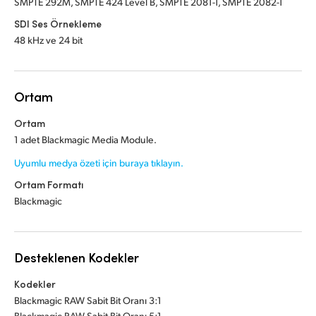
SMPTE 292M, SMPTE 424 Level B, SMPTE 2081-1, SMPTE 2082-1
SDI Ses Örnekleme
48 kHz ve 24 bit
Ortam
Ortam
1 adet Blackmagic Media Module.
Uyumlu medya özeti için buraya tıklayın.
Ortam Formatı
Blackmagic
Desteklenen Kodekler
Kodekler
Blackmagic RAW Sabit Bit Oranı 3:1
Blackmagic RAW Sabit Bit Oranı 5:1