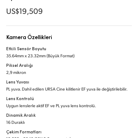
Netherlands
US$19,509
New Zealand
Norway
Kamera Özellikleri
Poland
Etkili Sensör Boyutu
Portugal
35.64mm x 23.32mm (Büyük Format)
Piksel Aralığı
Singapore
2,9 mikron
South Africa
Lens Yuvası
PL yuva. Dahil edilen URSA Cine kilitlenir EF yuva ile değiştirilebilir.
Spain
Lens Kontrolü
Uygun lenslerle aktif EF ve PL yuva lens kontrolü.
Sweden
Dinamik Aralık
Chinese Taipei
16 Duraklı
Çekim Formatları
Turkey