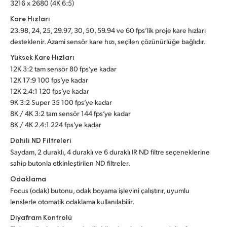
3216 x 2680 (4K 6:5)
Kare Hızları
23.98, 24, 25, 29.97, 30, 50, 59.94 ve 60 fps’lik proje kare hızları
desteklenir. Azami sensör kare hızı, seçilen çözünürlüğe bağlıdır.
Yüksek Kare Hızları
12K 3:2 tam sensör 80 fps’ye kadar
12K 17:9 100 fps’ye kadar
12K 2.4:1 120 fps’ye kadar
9K 3:2 Super 35 100 fps’ye kadar
8K / 4K 3:2 tam sensör 144 fps’ye kadar
8K / 4K 2.4:1 224 fps’ye kadar
Dahili ND Filtreleri
Saydam, 2 duraklı, 4 duraklı ve 6 duraklı IR ND filtre seçeneklerine
sahip butonla etkinleştirilen ND filtreler.
Odaklama
Focus (odak) butonu, odak boyama işlevini çalıştırır, uyumlu
lenslerle otomatik odaklama kullanılabilir.
Diyafram Kontrolü