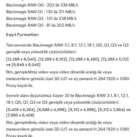
Blackmagic RAW Q0 - 202 ila 336 MB/s
Blackmagic RAW Q1 - 135 ila 311 MB/s
Blackmagic RAW Q3 - 101 ila 238 MB/s
Blackmagic RAW Q5 - 81 ila 202 MB/s
Kayıt Formatları
Tam sensörde Blackmagic RAW 3:1, 8:1, 12:1, 18:1, Q0, Q1, Q3 ve Q5
genişlik veya yükseklik çözünürlükleri:
[12,288 x 8,040], [12,288 x 6,912], [12,288 x 6,480], [12,288 x 5,112]
ve [9,648 x 8,040]
film, genişletilmiş video veya video dinamik aralığı ile veya
metaverilere gömülü özel 3D LUT ve eş zamanlı H.264 1920 x 1080
Proxy kaydı ile.
Sensör alanı düşürülmüş Süper 35’te Blackmagic RAW 3:1, 8:1, 12:1,
18:1, Q0, Q1, Q3 ve Q5 genişlik veya yükseklik çözünürlükleri:
[9,408 x 6,264], [8,688 x 4,896], [9,312 x 4,896], [9,312 x 3,864] ve
[7,680 x 6,408]
film, genişletilmiş video veya video dinamik aralığı ile veya
metaverilere gömülü özel 3D LUT ve eş zamanlı H.264 1920 x 1080
Proxy kaydı ile.