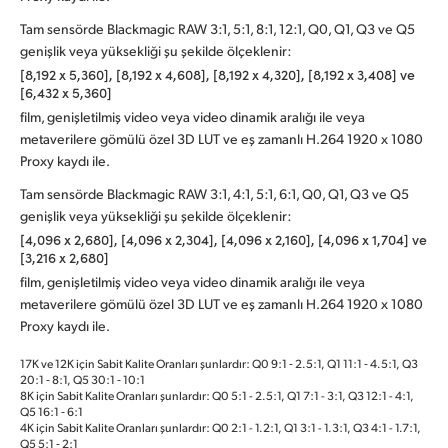
Tam sensörde Blackmagic RAW 3:1, 5:1, 8:1, 12:1, Q0, Q1, Q3 ve Q5
genişlik veya yüksekliği şu şekilde ölçeklenir:
[8,192 x 5,360], [8,192 x 4,608], [8,192 x 4,320], [8,192 x 3,408] ve
[6,432 x 5,360]
film, genişletilmiş video veya video dinamik aralığı ile veya
metaverilere gömülü özel 3D LUT ve eş zamanlı H.264 1920 x 1080
Proxy kaydı ile.
Tam sensörde Blackmagic RAW 3:1, 4:1, 5:1, 6:1, Q0, Q1, Q3 ve Q5
genişlik veya yüksekliği şu şekilde ölçeklenir:
[4,096 x 2,680], [4,096 x 2,304], [4,096 x 2,160], [4,096 x 1,704] ve
[3,216 x 2,680]
film, genişletilmiş video veya video dinamik aralığı ile veya
metaverilere gömülü özel 3D LUT ve eş zamanlı H.264 1920 x 1080
Proxy kaydı ile.
17K ve 12K için Sabit Kalite Oranları şunlardır: Q0 9:1 ‑ 2.5:1, Q1 11:1 ‑ 4.5:1, Q3
20:1 ‑ 8:1, Q5 30:1 ‑ 10:1
8K için Sabit Kalite Oranları şunlardır: Q0 5:1 - 2.5:1, Q1 7:1 - 3:1, Q3 12:1 - 4:1,
Q5 16:1 ‑ 6:1
4K için Sabit Kalite Oranları şunlardır: Q0 2:1 - 1.2:1, Q1 3:1 - 1.3:1, Q3 4:1 - 1.7:1,
Q5 5:1 ‑ 2:1