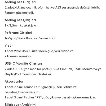
Analog Ses Girişleri
2 adet XLR analog; mikrofon, hat ve AES ses arasında değiştirilebilir.
Fantom güç desteği.
Analog Ses Çıkışları
1 x 3,5mm kulaklık jakı
Referans Girişleri
Tri-Sync/Black Burst ve Zaman Kodu
Vizör
1 adet Vizör USB- C üzerinden güç, veri, video ve
kilitlenen konektör.
USB-C Monitör Çıkışları
2 adet USB-C yan monitör portu; URSA Cine EVF, PYXIS Monitor veya
DisplayPort monitörleri destekler.
Aksesuarlar
1 adet 7 pimli Lemo “EXT”; güç çıkışı, seri iletişim ve
başlatma/durdurma için.
1 adet 3 pimli Fischer “RS”; güç çıkışı ve başlatma/durdurma için.
Bilgisayar Arabirimi