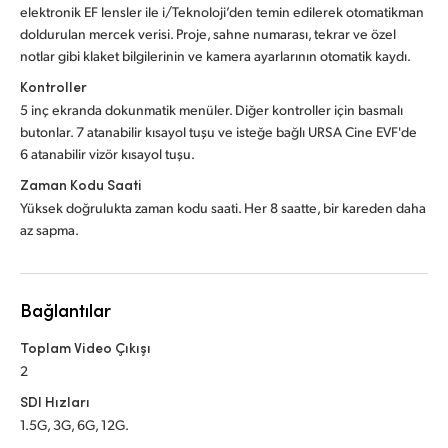
elektronik EF lensler ile i/Teknoloji’den temin edilerek otomatikman
doldurulan mercek verisi. Proje, sahne numarası, tekrar ve özel
notlar gibi klaket bilgilerinin ve kamera ayarlarının otomatik kaydı.
Kontroller
5 inç ekranda dokunmatik menüler. Diğer kontroller için basmalı
butonlar. 7 atanabilir kısayol tuşu ve isteğe bağlı URSA Cine EVF'de
6 atanabilir vizör kısayol tuşu.
Zaman Kodu Saati
Yüksek doğrulukta zaman kodu saati. Her 8 saatte, bir kareden daha
az sapma.
Bağlantılar
Toplam Video Çıkışı
2
SDI Hızları
1.5G, 3G, 6G, 12G.