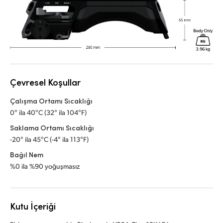
Çevresel Koşullar
Çalışma Ortamı Sıcaklığı
0° ila 40°C (32° ila 104°F)
Saklama Ortamı Sıcaklığı
-20° ila 45°C (-4° ila 113°F)
Bağıl Nem
%0 ila %90 yoğuşmasız
Kutu İçeriği