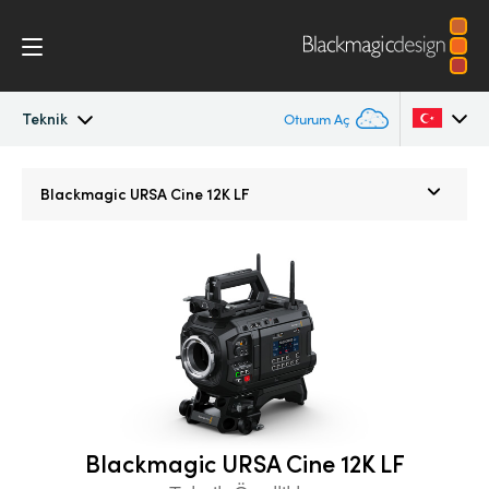
Teknik
Oturum Aç
Blackmagic URSA Cine
Argentina
Blackmagic
URSA Cine 12K LF
Australia
Aksesuarlar
Austria
Blackmagic OS
Brazil
Blackmagic RAW
Canada
Media Dock
China
Blackmagic URSA Cine 12K LF
Denmark
Galeri