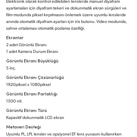
Elektronik olarak kontrol edilebilen lenslerde manuel diyafram
ayarlamaları için diyafram tekeri ve dokunmatik ekran sürgüleri ve
film modunda piksel kırpılmasını önlemek üzere uyumlu lenslerde
anında otomatik diyafram ayarları için iris butonu. Video modunda,
sahne ortalaması otomatik pozlama özelliği.
Ekranlar
2 adet Görüntü Ekranı
1 adet Kamera Durum Ekranı
Görüntü Ekranı Büyüklüğü
5 inç.
Görüntü Ekranı Çözünürlüğü
1920piksel x 1080piksel
Görüntü Ekranı Parlaklığı
1500 nit.
Görüntü Ekranı Türü
Kapasitif dokunmatik LCD ekran
Metaveri Desteği
Uyumlu PL, LPL lensler ve opsiyonel EF lens yuvasını kullanırken