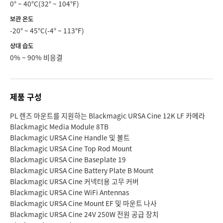
0° ~ 40°C(32° ~ 104°F)
보관 온도
-20° ~ 45°C(-4° ~ 113°F)
상대 습도
0% ~ 90% 비응결
제품 구성
PL 렌즈 마운트를 지원하는 Blackmagic URSA Cine 12K LF 카메라
Blackmagic Media Module 8TB
Blackmagic URSA Cine Handle 및 볼트
Blackmagic URSA Cine Top Rod Mount
Blackmagic URSA Cine Baseplate 19
Blackmagic URSA Cine Battery Plate B Mount
Blackmagic URSA Cine 커넥터용 고무 커버
Blackmagic URSA Cine WiFi Antennas
Blackmagic URSA Cine Mount EF 및 마운트 나사
Blackmagic URSA Cine 24V 250W 전원 공급 장치