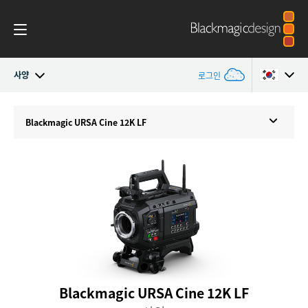
사양
로그인
Blackmagic URSA Cine
Argentina
Blackmagic
URSA Cine 12K LF
Australia
액세서리
Austria
Blackmagic OS
Brazil
Blackmagic RAW
Canada
Media Dock
China
Blackmagic URSA Cine 12K LF
Denmark
갤러리