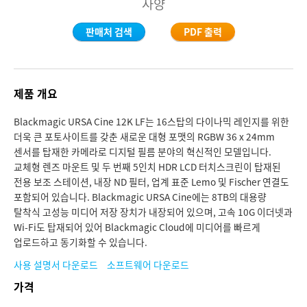
사양
Finland
사양
판매처 검색
PDF 출력
France
Germany
제품 개요
Hong Kong SAR, China
Blackmagic URSA Cine 12K LF는 16스탑의 다이나믹 레인지를 위한
India
더욱 큰 포토사이트를 갖춘 새로운 대형 포맷의 RGBW 36 x 24mm
센서를 탑재한 카메라로 디지털 필름 분야의 혁신적인 모델입니다.
Italy
교체형 렌즈 마운트 및 두 번째 5인치 HDR LCD 터치스크린이 탑재된
전용 보조 스테이션, 내장 ND 필터, 업계 표준 Lemo 및 Fischer 연결도
Japan
포함되어 있습니다. Blackmagic URSA Cine에는 8TB의 대용량
탈착식 고성능 미디어 저장 장치가 내장되어 있으며, 고속 10G 이더넷과
Korea
Wi-Fi도 탑재되어 있어 Blackmagic Cloud에 미디어를 빠르게
업로드하고 동기화할 수 있습니다.
Mexico
사용 설명서 다운로드
소프트웨어 다운로드
Malaysia
가격