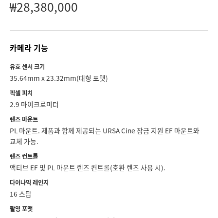
Netherlands
₩28,380,000
New Zealand
Norway
카메라 기능
Poland
유효 센서 크기
35.64mm x 23.32mm(대형 포맷)
Portugal
픽셀 피치
2.9 마이크로미터
Singapore
렌즈 마운트
South Africa
PL 마운트. 제품과 함께 제공되는 URSA Cine 잠금 지원 EF 마운트와
교체 가능.
Spain
렌즈 컨트롤
액티브 EF 및 PL 마운트 렌즈 컨트롤(호환 렌즈 사용 시).
Sweden
다이나믹 레인지
Chinese Taipei
16 스탑
촬영 포맷
Turkey