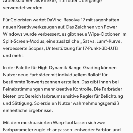
Arbeitsräumen als Effekte, Titel oder Übergänge
verwendet werden.
UAE
Für Coloristen wartet DaVinci Resolve 17 mit sagenhaften
Ukraine
neuen Kreativwerkzeugen auf. Das Zeichnen von Power
United Kingdom
Windows wurde verbessert, es gibt neue Wipe-Optionen im
Split-Screen-Modus, eine zusätzliche „Sat vs. Lum“-Kurve,
United States
verbesserte Scopes, Unterstützung für 17-Punkt-3D-LUTs
und mehr.
In der Palette für High-Dynamik-Range-Grading können
Nutzer neue Farbräder mit individuellem Rolloff für
bestimmte Tonwertspannen erstellen. Das gibt ihnen bei
Feinabstimmungen mehr kreative Kontrolle. Die Farbräder
bieten pro Bereich farbraumsensitive Regler für Belichtung
und Sättigung. So erzielen Nutzer wahrnehmungsgemäß
einheitliche Ergebnisse.
Mit dem meshbasierten Warp-Tool lassen sich zwei
Farbparameter zugleich anpassen: entweder Farbton und