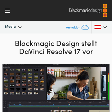
Media
Anmelden
Neueste Nachrichten
Blackmagic Design
stellt
Argentina
DaVinci Resolve 17 vor
Australia
Nachrichtenarchiv
Austria
Pressebilder
Brazil
Canada
China
Denmark