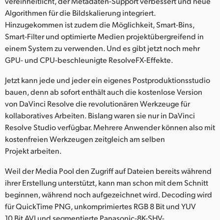
vereinheitlicht, der Metadaten-Support verbessert und neue
Algorithmen für die Bildskalierung integriert.
Hinzugekommen ist zudem die Möglichkeit, Smart-Bins,
Smart-Filter und optimierte Medien projektübergreifend in
einem System zu verwenden. Und es gibt jetzt noch mehr
GPU- und CPU-beschleunigte ResolveFX‑Effekte.
Jetzt kann jede und jeder ein eigenes Postproduktionsstudio
bauen, denn ab sofort enthält auch die kostenlose Version
von DaVinci Resolve die revolutionären Werkzeuge für
kollaboratives Arbeiten. Bislang waren sie nur in DaVinci
Resolve Studio verfügbar. Mehrere Anwender können also mit
kostenfreien Werkzeugen zeitgleich am selben
Projekt arbeiten.
Weil der Media Pool den Zugriff auf Dateien bereits während
ihrer Erstellung unterstützt, kann man schon mit dem Schnitt
beginnen, während noch aufgezeichnet wird. Decoding wird
für QuickTime PNG, unkomprimiertes RGB 8 Bit und YUV
10 Bit AVI und segmentierte Panasonic-8K-SHV-