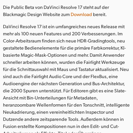
Netherlands
Die Public Beta von DaVinci Resolve 17 steht auf der
New Zealand
Blackmagic Design Website zum
Download
bereit.
Norway
DaVinci Resolve 17 ist ein umfangreiches neues Release mit
mehr als 100 neuen Features und 200 Verbesserungen. Im
Poland
Color-Arbeitsraum finden sich neue HDR-Gradingtools, neu
gestaltete Bedienelemente für die primäre Farbkorrektur, KI-
Portugal
basierte Magic-Mask-Optionen und mehr. Damit Anwender
schneller arbeiten können, wurden die Fairlight Werkzeuge
Singapore
für die Schnittauswahl mit Maus und Tastatur aktualisiert. Neu
sind auch die Fairlight Audio Core und der FlexBus, eine
South Africa
Audioengine der nächsten Generation und Bus-Architektur,
Spain
die 2000 Spuren unterstützt. Für Editoren gibt es eine Slate-
Ansicht mit Bin-Unterteilungen für Metadaten,
Sweden
heranzoombare Wellenformen für den Tonschnitt, intelligente
Neukadrierung, einen vereinheitlichten Inspector und
Chinese Taipei
Dutzende andere zeitsparende Tools. Außerdem können in
Fusion erstellte Kompositionen nun in den Edit- und Cut-
Turkey