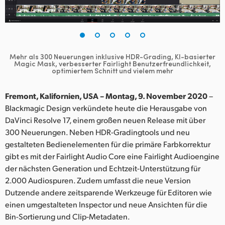
Finland
France
Germany
Mehr als 300 Neuerungen inklusive HDR-Grading, KI-basierter
Magic Mask,
verbesserter Fairlight Benutzerfreundlichkeit,
optimiertem Schnitt und vielem mehr
Hong Kong SAR, China
Fremont, Kalifornien, USA – Montag, 9. November 2020
–
India
Blackmagic Design verkündete heute die Herausgabe von
Italy
DaVinci Resolve 17, einem großen neuen Release mit über
300 Neuerungen. Neben HDR-Gradingtools und neu
Japan
gestalteten Bedienelementen für die primäre Farbkorrektur
gibt es mit der Fairlight Audio Core eine Fairlight Audioengine
Korea
der nächsten Generation und Echtzeit-Unterstützung für
2.000 Audiospuren. Zudem umfasst die neue Version
Mexico
Dutzende andere zeitsparende Werkzeuge für Editoren wie
einen umgestalteten Inspector und neue Ansichten für die
Malaysia
Bin-Sortierung und Clip‑Metadaten.