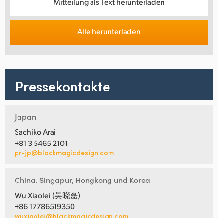
Mitteilung als Text herunterladen
Alle herunterladen
Pressekontakte
Japan
Sachiko Arai
+81 3 5465 2101
pr-jp@blackmagicdesign.com
China, Singapur, Hongkong und Korea
Wu Xiaolei (吴晓磊)
+86 17786519350
wuxiaolei@blackmagicdesign.com