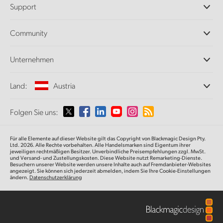
Support
DaVinci Resolve und Fusion Software
ATEM Produktionsmischer
Händler
Community
Ultimatte
Support-Center
Diskrekorder
Kontakt
Splice Community
Unternehmen
Aufzeichnung und Wiedergabe
Cintel Scanner
Büros
Norm- und Formatwandlung
Land:
Austria
Informationen über uns
Broadcasting-Konverter
Partner
Monitoring
Wählen Sie Ihr Land aus
Folgen Sie uns:
Medien
Netzwerkspeicher
MultiView
Argentina
Für alle Elemente auf dieser Website gilt das Copyright von Blackmagic Design Pty.
Signalverteilung und Distribution
Ltd. 2026. Alle Rechte vorbehalten. Alle Handelsmarken sind Eigentum ihrer
jeweiligen rechtmäßigen Besitzer. Unverbindliche Preisempfehlungen zzgl. MwSt.
Streaming und Encoding
Australia
und Versand- und Zustellungskosten. Diese Website nutzt Remarketing-Dienste.
Besuchern unserer Website werden unsere Inhalte auch auf Fremdanbieter-Websites
angezeigt. Sie können sich jederzeit abmelden, indem Sie Ihre Cookie-Einstellungen
ändern.
Datenschutzerklärung
Austria
Brazil