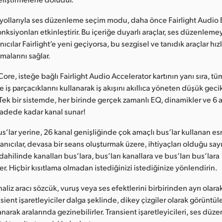
ayollarıyla ses düzenleme seçim modu, daha önce Fairlight Audio 
ksiyonları etkinleştirir. Bu içeriğe duyarlı araçlar, ses düzenlem
anıcılar Fairlight’e yeni geçiyorsa, bu sezgisel ve tanıdık araçlar hızl
malarını sağlar.
Core, isteğe bağlı Fairlight Audio Accelerator kartının yanı sıra, t
e iş parçacıklarını kullanarak iş akışını akıllıca yöneten düşük geci
Tek bir sistemde, her birinde gerçek zamanlı EQ, dinamikler ve 6 
adede kadar kanal sunar!
us’lar yerine, 26 kanal genişliğinde çok amaçlı bus’lar kullanan es
lanıcılar, devasa bir seans oluşturmak üzere, ihtiyaçları olduğu say
 dahilinde kanalları bus’lara, bus’ları kanallara ve bus’ları bus’lara
er. Hiçbir kısıtlama olmadan istediğinizi istediğinize yönlendirin.
naliz aracı sözcük, vuruş veya ses efektlerini birbirinden ayrı ola
nsient işaretleyiciler dalga şeklinde, dikey çizgiler olarak görüntülen
lanarak aralarında gezinebilirler. Transient işaretleyicileri, ses düz