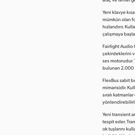
Yeni klavye kıs
mümkün olan fon
hızlandırır. Kull
çalışmaya başla
Fairlight Audio 
çekirdeklerini v
ses motorudur. 
bulunan 2.000 
FlexBus sabit b
mimarisidir. Kul
sıralı katmanlar
yönlendirebilirl
Yeni transient a
tespit eder. Tra
ok tuşlarını kul