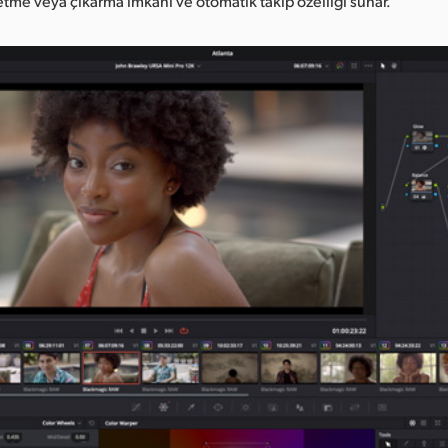
 etme veya çıkarma imkanı ve otomatik takip özelliği sunar.