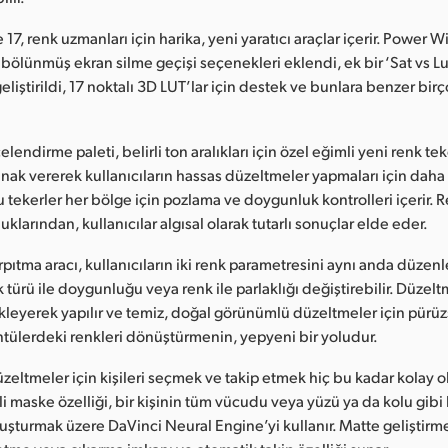
17, renk uzmanları için harika, yeni yaratıcı araçlar içerir. Power 
ni bölünmüş ekran silme geçişi seçenekleri eklendi, ek bir ‘Sat vs Lu
geliştirildi, 17 noktalı 3D LUT’lar için destek ve bunlara benzer bir
endirme paleti, belirli ton aralıkları için özel eğimli yeni renk tek
nak vererek kullanıcıların hassas düzeltmeler yapmaları için daha f
u tekerler her bölge için pozlama ve doygunluk kontrolleri içerir. 
duklarından, kullanıcılar algısal olarak tutarlı sonuçlar elde eder.
pıtma aracı, kullanıcıların iki renk parametresini aynı anda düzenl
nk türü ile doygunluğu veya renk ile parlaklığı değiştirebilir. Düzel
ükleyerek yapılır ve temiz, doğal görünümlü düzeltmeler için pürü
üntülerdeki renkleri dönüştürmenin, yepyeni bir yoludur.
eltmeler için kişileri seçmek ve takip etmek hiç bu kadar kolay 
rli maske özelliği, bir kişinin tüm vücudu veya yüzü ya da kolu gibi b
uşturmak üzere DaVinci Neural Engine’yi kullanır. Matte geliştirme 