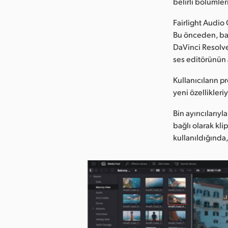
belirli bölümleri
Fairlight Audio
Bu önceden, bağ
DaVinci Resolve’
ses editörünün 
Kullanıcıların p
yeni özellikleriy
Bin ayırıcıları
bağlı olarak kli
kullanıldığında