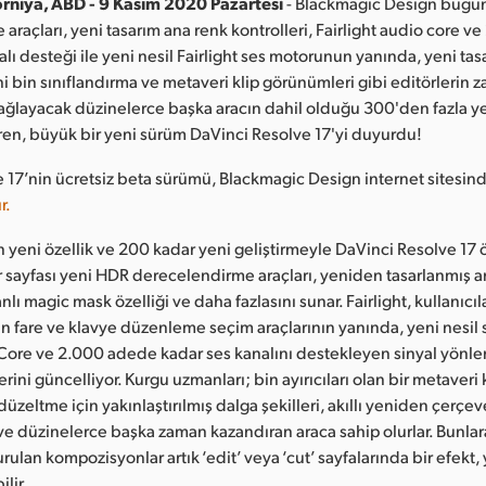
orniya, ABD - 9 Kasım 2020 Pazartesi
- Blackmagic Design bugü
araçları, yeni tasarım ana renk kontrolleri, Fairlight audio core v
lı desteği ile yeni nesil Fairlight ses motorunun yanında, yeni tas
ni bin sınıflandırma ve metaveri klip görünümleri gibi editörlerin
ağlayacak düzinelerce başka aracın dahil olduğu 300'den fazla ye
eren, büyük bir yeni sürüm DaVinci Resolve 17'yi duyurdu!
 17’nin ücretsiz beta sürümü, Blackmagic Design internet sitesin
r.
 yeni özellik ve 200 kadar yeni geliştirmeyle DaVinci Resolve 17 
 sayfası yeni HDR derecelendirme araçları, yeniden tasarlanmış an
lı magic mask özelliği ve daha fazlasını sunar. Fairlight, kullanıcıl
çin fare ve klavye düzenleme seçim araçlarının yanında, yeni nesil
 Core ve 2.000 adede kadar ses kanalını destekleyen sinyal yönle
erini güncelliyor. Kurgu uzmanları; bin ayırıcıları olan bir metaveri 
zeltme için yakınlaştırılmış dalga şekilleri, akıllı yeniden çerçev
 ve düzinelerce başka zaman kazandıran araca sahip olurlar. Bunlar
urulan kompozisyonlar artık ‘edit’ veya ‘cut’ sayfalarında bir efekt,
ilir.