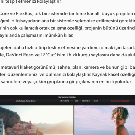
ni tespit etmenizi kolaylaştırır.
 Core ve FlexBus, tek bir sistemde binlerce kanallı büyük projeleri
ımlı bilgisayarların ana bir sistemle sekronize edilmesini gerekti
nin çok kullanıcılı ortak çalışma özelliği, projenin bütünü üzerin
aynı anda çalışmasını mümkün kılar.
rojeleri daha hızlı bitirip teslim etmesine yardımcı olmak için tasa
le, DaVinci Resolve 17 ‘Cut’ isimli hızlı kurgu sayfasını daha da akıll
yla metaveri klaket görünümü; sahne, plan, kamera ve bunun gibi ba
pleri düzenlemenizi ve bulmanızı kolaylaştırır. Kaynak kaset özelliğ
, sahnelere veya çekim gruplarına girip çıkmanın en hızlı yoludur.