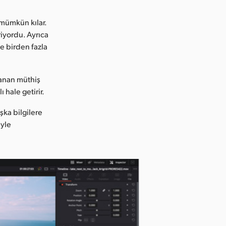
 mümkün kılar.
riyordu. Ayrıca
de birden fazla
rlanan müthiş
ı hale getirir.
şka bilgilere
iyle