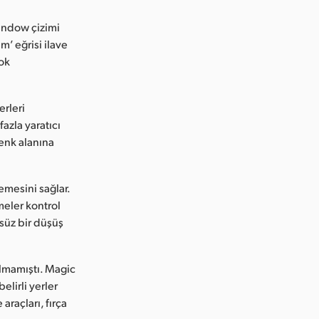
Window çizimi
m’ eğrisi ilave
çok
erleri
azla yaratıcı
Renk alanına
emesini sağlar.
tmeler kontrol
zsüz bir düşüş
olmamıştı. Magic
elirli yerler
araçları, fırça