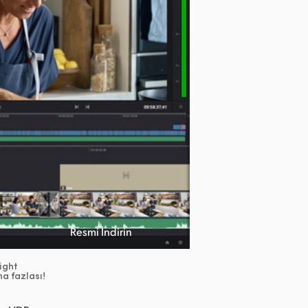
Resmi İndirin
ight
ha fazlası!