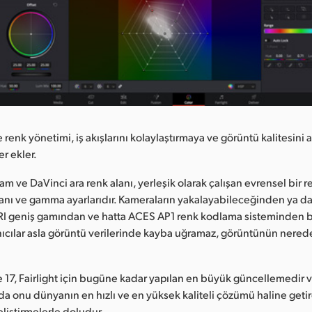
renk yönetimi, iş akışlarını kolaylaştırmaya ve görüntü kalitesini 
er ekler.
m ve DaVinci ara renk alanı, yerleşik olarak çalışan evrensel bir r
lanı ve gamma ayarlarıdır. Kameraların yakalayabileceğinden ya d
RRI geniş gamından ve hatta ACES AP1 renk kodlama sisteminden b
nıcılar asla görüntü verilerinde kayba uğramaz, görüntünün nered
 17, Fairlight için bugüne kadar yapılan en büyük güncellemedir v
 onu dünyanın en hızlı ve en yüksek kaliteli çözümü haline getire
eliştirmelerle doludur.