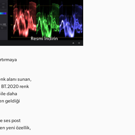
Resmi İndirin
artırmaya
enk alanı sunan,
a BT.2020 renk
ile daha
en geldiği
e ses post
n yeni özellik,