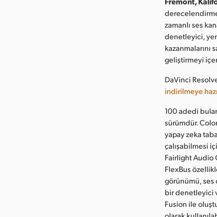
Fremont, Kalif
derecelendirme 
zamanlı ses kana
denetleyici, ye
kazanmalarını s
geliştirmeyi iç
DaVinci Resolve
indirilmeye hazı
100 adedi bulan
sürümdür. Color
yapay zeka taban
çalışabilmesi i
Fairlight Audio
FlexBus özellikl
görünümü, ses dü
bir denetleyici
Fusion ile oluşt
olarak kullanılab