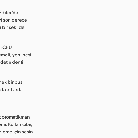
Editor’da
eyi son derece
ı bir şekilde
üm CPU
kmeli, yeni nesil
adet eklenti
nek bir bus
ıda art arda
rak otomatikman
ir. Kullanıcılar,
enleme için sesin