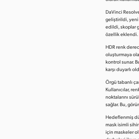
DaVinci Resolve 
geliştirildi, ye
edildi, skoplar 
özellik eklendi.
HDR renk derecel
oluşturmaya ola
kontrol sunar. B
karşı duyarlı ol
Örgü tabanlı çar
Kullanıcılar, re
noktalarını sür
sağlar. Bu, gör
Hedeflenmiş düz
mask isimli sihi
için maskeler ol