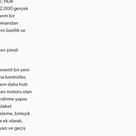
n; HDR
e 2.000 gerçek
arım bir
 zamandan
ni özellik ve
den şimdi
önemli bir yeni
a kontroller,
arın daha hızlı
 ses motoru olan
ndirme yapısı
klaket
eleme, birleşik
a ek olarak,
 yazı ve geçiş