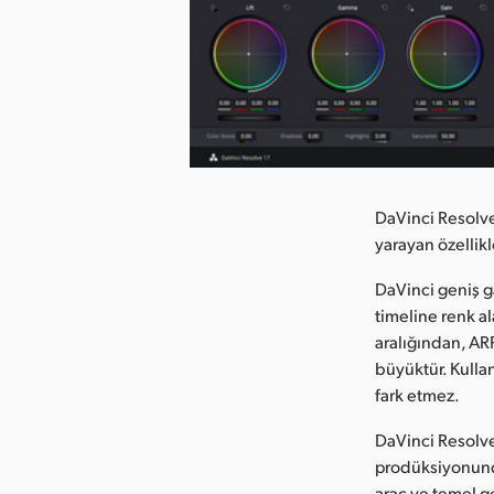
Resmi İndirin
DaVinci Resolve 
yarayan özellikl
DaVinci geniş ga
timeline renk a
aralığından, A
büyüktür. Kulla
fark etmez.
DaVinci Resolve
prodüksiyonunda
araç ve temel g